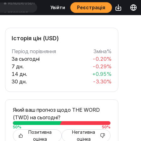
Реєстрація
Увійти
🔥
BTC/USDT
Історія цін (USD)
Період порівняння
Зміна%
За сьогодні
-0.20%
7 дн.
-0.29%
14 дн.
+0.95%
30 дн.
-3.30%
Який ваш прогноз щодо THE WORD
(TWD) на сьогодні?
50
%
50
%
Позитивна
Негативна
оцінка
оцінка