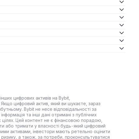
інших цифрових активів на Bybit,
Якщо цифровий актив, який ви шукаєте, зараз
йбутньому. Bybit не несе відповідальності за
інформація та інші дані отримані з публічних
 цілях. Цей контент не є фінансовою порадою,
ти або тримати у власності будь-який цифровий
вими активами, інвестори мають ретельно оцінити
 ризику, а також, за потреби, проконсультуватися