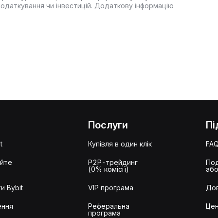
оподаткування чи інвестицій. Додаткову інформацію
Послуги
Пі
t
Купівля в один клік
FA
айте
P2P-трейдинг
Под
(0% комісії)
або
и Bybit
VIP програма
Дов
ення
Реферальна
Цен
програма