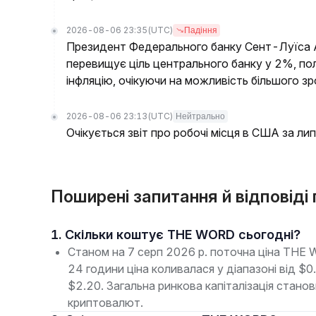
2026-08-06 23:35
(UTC)
Падіння
Президент Федерального банку Сент-Луїса А
перевищує ціль центрального банку у 2%, по
інфляцію, очікуючи на можливість більшого з
2026-08-06 23:13
(UTC)
Нейтрально
Очікується звіт про робочі місця в США за лип
Поширені запитання й відповід
1. Скільки коштує THE WORD сьогодні?
Станом на 7 серп 2026 р. поточна ціна THE
24 години ціна коливалася у діапазоні від 
$2.20. Загальна ринкова капіталізація стано
криптовалют.