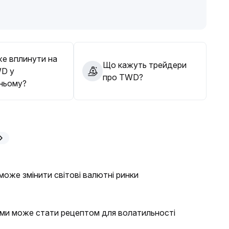
в і дані блокчейну для своєчасного коригування
ату після технічного відскоку
.
е вплинути на
Що кажуть трейдери
WD у
про TWD?
ньому?
може змінити світові валютні ринки
еми може стати рецептом для волатильності