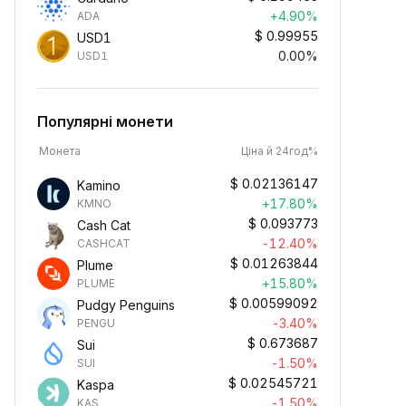
+4.90%
ADA
$
0.99955
USD1
0.00%
USD1
Популярні монети
Монета
Ціна й 24год%
$
0.02136147
Kamino
+17.80%
KMNO
$
0.093773
Cash Cat
-12.40%
CASHCAT
$
0.01263844
Plume
+15.80%
PLUME
$
0.00599092
Pudgy Penguins
-3.40%
PENGU
$
0.673687
Sui
-1.50%
SUI
$
0.02545721
Kaspa
-1.50%
KAS