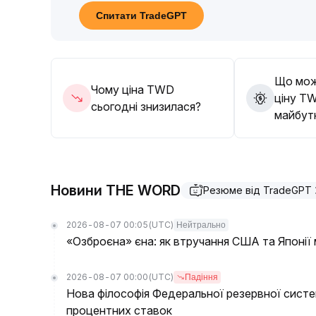
Необхідно постійно відстежувати обсяги торгі
Спитати TradeGPT
позицій та контролю ризиків, щоб уникнути відк
Що мож
Чому ціна TWD
ціну T
сьогодні знизилася?
майбут
Новини THE WORD
Резюме від TradeGPT
2026-08-07 00:05
(UTC)
Нейтрально
«Озброєна» єна: як втручання США та Японії 
2026-08-07 00:00
(UTC)
Падіння
Нова філософія Федеральної резервної сист
процентних ставок