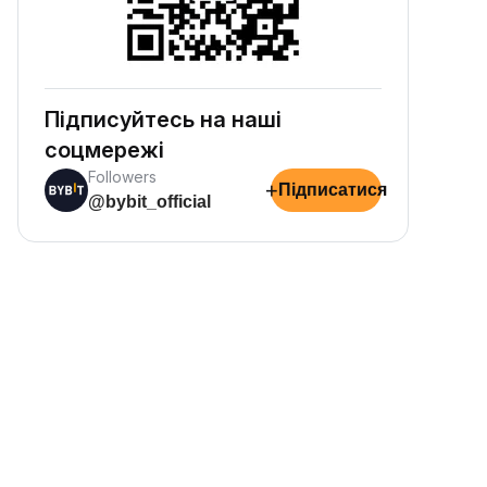
Підписуйтесь на наші
соцмережі
Followers
+
Підписатися
@bybit_official