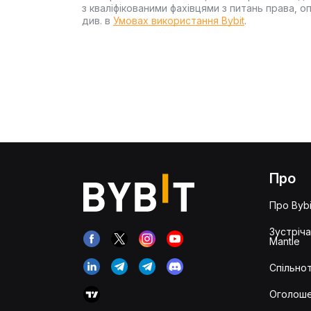
з кваліфікованими фахівцями з питань права, 
див. в
Умовах використання Bybit
.
Про
Про Bybi
Зустріч
Mantle
Спільнот
Оголош