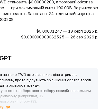
TWD становить $0.00000209, а торговий обсяг за
ає -- при максимальній емісії 100.00B. За ринковою
х криптовалют. За останні 24 години найвища ціна
000208.
$0.00001247 — 19 серп 2025 р.
$0.000000000032525 — 26 бер 2026 р.
eGPT
в навколо TWD вже з'явилися: ціна отримала
оливань, проте відсутність збільшення обсягів торгів
рдити розворот тренду
.
упового та обережного набору позицій з невеликим
 діапазону (наприклад, 32
.
ового рівня опору (33
.
екунди