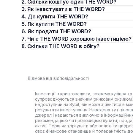
2. Скільки коштує один THE WORD?
3. Як інвестувати в THE WORD?
4. Де купити THE WORD?
5. Як купити THE WORD?
6. Як продати THE WORD?
7. Чи є THE WORD хорошою інвестицією?
8. Скільки THE WORD в обігу?
Відмова від відповідальності
Інвестиції в криптовалюти, зокрема купівля та 
супроводжуються значним ринковим ризиком. 
недоступний на Bybit, він може з’явитися в ма
результати інвестування. Наведена тут цінова 
джерел і надаються виключно в інформаційних
рекомендацією чи пропозицією купити, прода
актив. Перш як торгувати або володіти цифро
своє фінансове становище й толерантність до