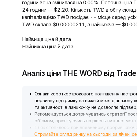
години вона змінилася на 0.00%. Поточна ціна 
24 години — $2.20. Кількість TWD в обігу склад
капіталізацією TWD посідає -- місце серед усі
TWD склала $0.00000211, а найнижча — $0.00
Найвища ціна й дата
Найнижча ціна й дата
Аналіз ціни THE WORD від Trad
Ознаки короткострокового поліпшення настрої
первинну підтримку на нижній межі діапазону к
та активності в ланцюжку не дозволяє підтве
Рекомендується дотримуватись стратегії пост
об'ємом, орієнтуючись на рівень нижньої межі
1) як стоп-лосс; при впевненому прориві ключ
Отримайте огляд ринку на сьогодні за лічені с
0) можна збільшити позицію
.