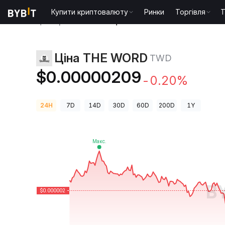
Купити криптовалюту
Ринки
Торгівля
T
Ціни криптовалют
Ціна THE WORD TWD
Ціна THE WORD
TWD
$0.00000209
-0.20%
24H
7D
14D
30D
60D
200D
1Y