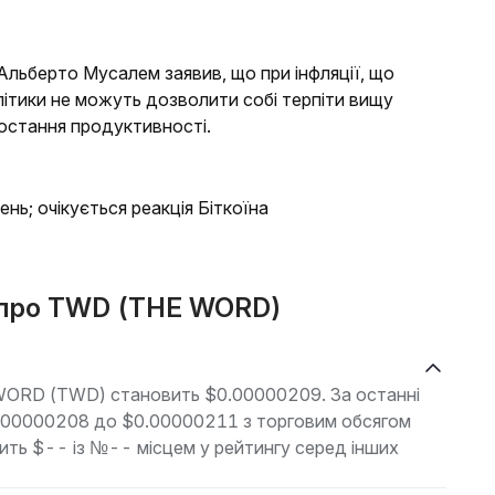
льберто Мусалем заявив, що при інфляції, що
літики не можуть дозволити собі терпіти вищу
ростання продуктивності.
ень; очікується реакція Біткоїна
і про TWD (THE WORD)
 WORD (TWD) становить $0.00000209. За останні
$0.00000208 до $0.00000211 з торговим обсягом
вить $-- із №-- місцем у рейтингу серед інших