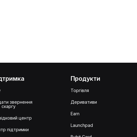
дтримка
Продукти
Q
Торгівля
ати звернення
Деривативи
 скаргу
Earn
ідковий центр
Launchpad
тр підтримки
Bybit Card