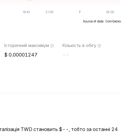
Source of data: CoinGecko
Історичний максимум
Кількість в обігу
0.00001247
--
італізація TWD становить $--, тобто за останні 24