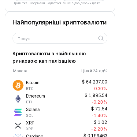
Примітка. Інформація надається лише в довідкових цілях.
Найпопулярніші криптовалюти
Пошук
Криптовалюти з найбільшою
ринковою капіталізацією
Монета
Ціна й 24год%
$
64,237.00
Bitcoin
-0.30%
BTC
$
1,895.54
Ethereum
-0.20%
ETH
$
72.54
Solana
-1.40%
SOL
$
1.02
XRP
-2.20%
XRP
$
0.199463
Cardano