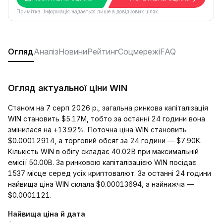
Примітка. Інформація надається лише в довідкових цілях.
Огляд
Аналіз
Новини
Рейтинг
Соцмережі
FAQ
Огляд актуальної ціни WIN
Станом на 7 серп 2026 р., загальна ринкова капіталізація
WIN становить $5.17M, тобто за останні 24 години вона
змінилася на +13.92%. Поточна ціна WIN становить
$0.00012914, а торговий обсяг за 24 години — $7.90K.
Кількість WIN в обігу складає 40.02B при максимальній
емісії 50.00B. За ринковою капіталізацією WIN посідає
1537 місце серед усіх криптовалют. За останні 24 години
найвища ціна WIN склала $0.00013694, а найнижча —
$0.0001121.
Найвища ціна й дата