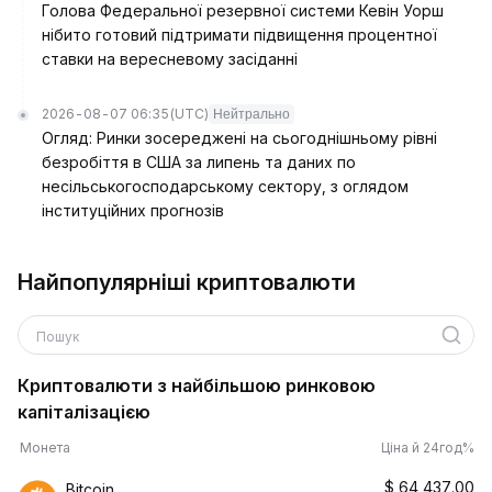
Голова Федеральної резервної системи Кевін Уорш
нібито готовий підтримати підвищення процентної
ставки на вересневому засіданні
2026-08-07 06:35
(UTC)
Нейтрально
Огляд: Ринки зосереджені на сьогоднішньому рівні
безробіття в США за липень та даних по
несільськогосподарському сектору, з оглядом
інституційних прогнозів
Найпопулярніші криптовалюти
Пошук
Криптовалюти з найбільшою ринковою
капіталізацією
Монета
Ціна й 24год%
$
64,437.00
Bitcoin