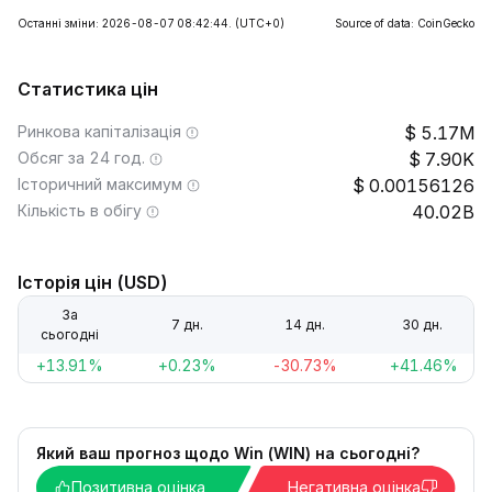
Останні зміни: 2026-08-07 08:42:44.
(UTC+0)
Source of data: CoinGecko
Статистика цін
Ринкова капіталізація
5.17M
Обсяг за 24 год.
7.90K
Історичний максимум
0.00156126
Кількість в обігу
40.02B
Історія цін (USD)
За
7 дн.
14 дн.
30 дн.
сьогодні
+13.91%
+0.23%
-30.73%
+41.46%
Який ваш прогноз щодо Win (WIN) на сьогодні?
Позитивна оцінка
Негативна оцінка