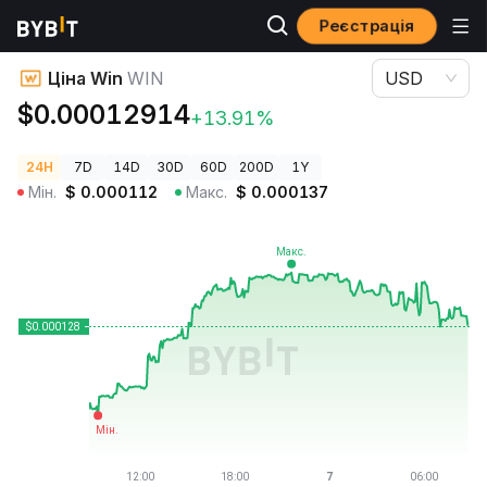
Реєстрація
Ціни криптовалют
Ціна Win WIN
Ціна Win
WIN
USD
$0.00012914
+13.91%
24H
7D
14D
30D
60D
200D
1Y
Мін.
$
0.000112
Макс.
$
0.000137