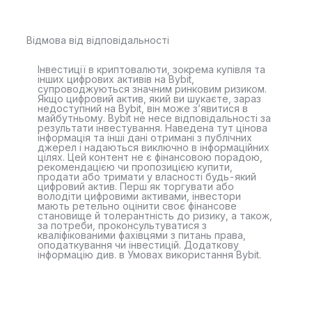
Відмова від відповідальності
Інвестиції в криптовалюти, зокрема купівля та
інших цифрових активів на Bybit,
супроводжуються значним ринковим ризиком.
Якщо цифровий актив, який ви шукаєте, зараз
недоступний на Bybit, він може з’явитися в
майбутньому. Bybit не несе відповідальності за
результати інвестування. Наведена тут цінова
інформація та інші дані отримані з публічних
джерел і надаються виключно в інформаційних
цілях. Цей контент не є фінансовою порадою,
рекомендацією чи пропозицією купити,
продати або тримати у власності будь-який
цифровий актив. Перш як торгувати або
володіти цифровими активами, інвестори
мають ретельно оцінити своє фінансове
становище й толерантність до ризику, а також,
за потреби, проконсультуватися з
кваліфікованими фахівцями з питань права,
оподаткування чи інвестицій. Додаткову
інформацію див. в Умовах використання Bybit.