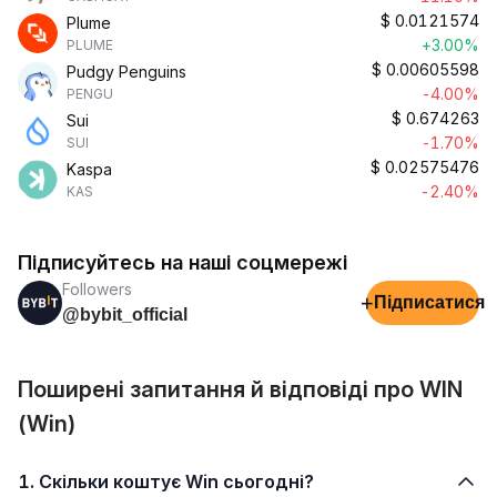
$
0.0121574
Plume
+3.00%
PLUME
$
0.00605598
Pudgy Penguins
-4.00%
PENGU
$
0.674263
Sui
-1.70%
SUI
$
0.02575476
Kaspa
-2.40%
KAS
Підписуйтесь на наші соцмережі
Followers
+
Підписатися
@bybit_official
Поширені запитання й відповіді про WIN
(Win)
1. Скільки коштує Win сьогодні?