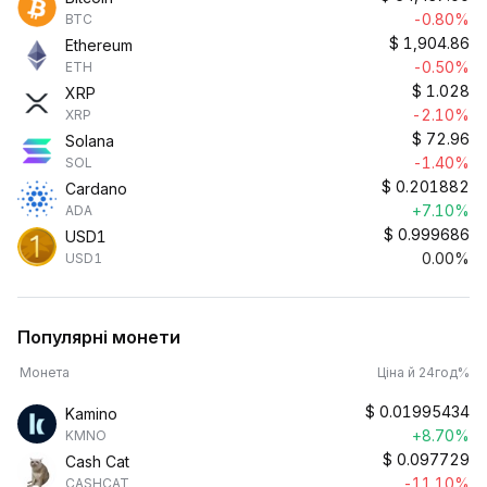
-0.80%
BTC
$
1,904.86
Ethereum
-0.50%
ETH
$
1.028
XRP
-2.10%
XRP
$
72.96
Solana
-1.40%
SOL
$
0.201882
Cardano
+7.10%
ADA
$
0.999686
USD1
0.00%
USD1
Популярні монети
Монета
Ціна й 24год%
$
0.01995434
Kamino
+8.70%
KMNO
$
0.097729
Cash Cat
-11.10%
CASHCAT