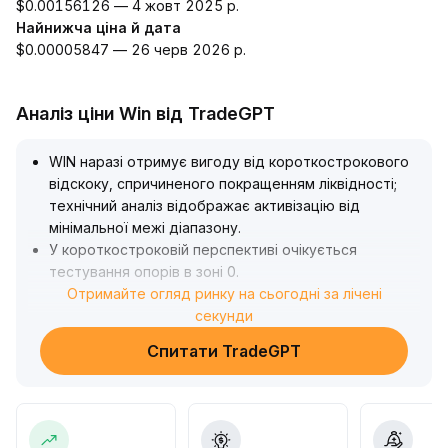
$0.00156126 — 4 жовт 2025 р.
Найнижча ціна й дата
$0.00005847 — 26 черв 2026 р.
Аналіз ціни Win від TradeGPT
WIN наразі отримує вигоду від короткострокового
відскоку, спричиненого покращенням ліквідності;
технічний аналіз відображає активізацію від
мінімальної межі діапазону
.
У короткостроковій перспективі очікується
тестування опорів в зоні 0
.
0034~0
Отримайте огляд ринку на сьогодні за лічені
.
0037
.
секунди
Проте слід остерігатися того, що макроекономічне
Спитати TradeGPT
середовище фундаментально не змінилося на
краще, і середньо- та довгостроковий структурний
тиск на зниження ще зберігається
.
Стратегічно рекомендується поступово входити в
позиції відповідно до тренду, строго контролювати