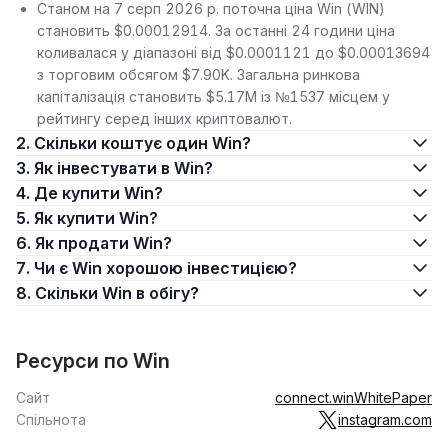
Станом на 7 серп 2026 р. поточна ціна Win (WIN)
становить $0.00012914. За останні 24 години ціна
коливалася у діапазоні від $0.0001121 до $0.00013694
з торговим обсягом $7.90K. Загальна ринкова
капіталізація становить $5.17M із №1537 місцем у
рейтингу серед інших криптовалют.
2. Скільки коштує один Win?
3. Як інвестувати в Win?
4. Де купити Win?
5. Як купити Win?
6. Як продати Win?
7. Чи є Win хорошою інвестицією?
8. Скільки Win в обігу?
Ресурси по Win
Сайт
connect.win
WhitePaper
Спільнота
instagram.com