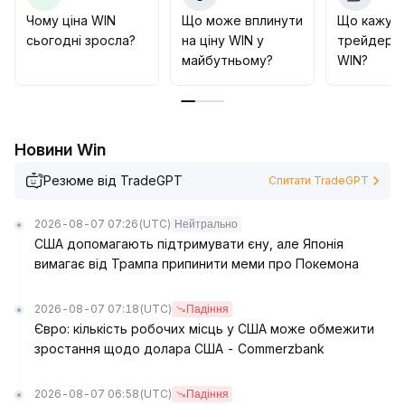
розміри угод, різко продавати при падінні нижче 0
.
Чому ціна WIN
Що може вплинути
Що кажут
0029 та поступово збільшувати позиції при пробої
сьогодні зросла?
на ціну WIN у
трейдери 
0
.
майбутньому?
WIN?
0037
.
Динамічно відслідковувати показники ліквідності та
об'єми, надавати пріоритет керуванню ризиками та
забезпечити стабільний дохід у періоди
Новини Win
волатильності
.
Резюме від TradeGPT
Спитати TradeGPT
2026-08-07 07:26
(UTC)
Нейтрально
США допомагають підтримувати єну, але Японія
вимагає від Трампа припинити меми про Покемона
2026-08-07 07:18
(UTC)
Падіння
Євро: кількість робочих місць у США може обмежити
зростання щодо долара США - Commerzbank
2026-08-07 06:58
(UTC)
Падіння