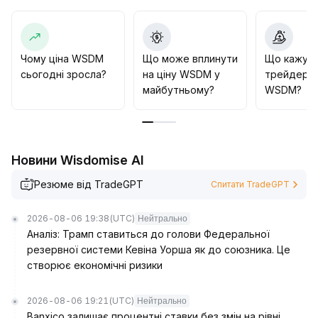
вузькому діапазоні коливань, звуження смуг
Боллінджера сигналізує фіксацію ринку в стані
очікування
.
Варто слідкувати за пробоєм верхньої смуги для
Чому ціна WSDM
Що може вплинути
Що кажут
фіксації потенціалу зростання, у випадку пробою
сьогодні зросла?
на ціну WSDM у
трейдери 
вниз – остерігатись корекції
.
майбутньому?
WSDM?
Рекомендується відкривати невеликі позиції між
ключовими рівнями опору й підтримки та змінювати
обсяг позицій залежно від динаміки обсягу торгів,
щоб гнучко реагувати на коливання цін
.
Новини Wisdomise AI
Резюме від TradeGPT
Спитати TradeGPT
2026-08-06 19:38
(UTC)
Нейтрально
Аналіз: Трамп ставиться до голови Федеральної
резервної системи Кевіна Уорша як до союзника. Це
створює економічні ризики
2026-08-06 19:21
(UTC)
Нейтрально
Banxico залишає процентні ставки без змін на рівні