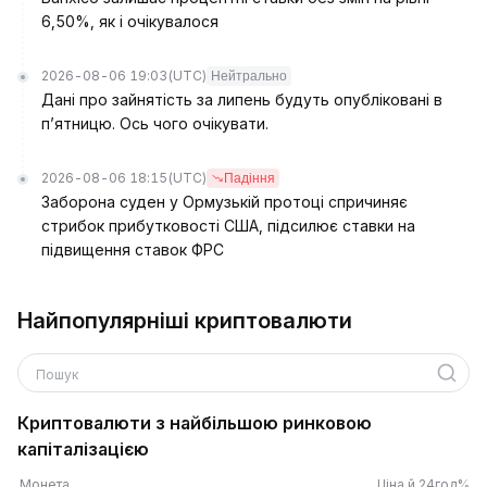
6,50%, як і очікувалося
2026-08-06 19:03
(UTC)
Нейтрально
Дані про зайнятість за липень будуть опубліковані в
п’ятницю. Ось чого очікувати.
2026-08-06 18:15
(UTC)
Падіння
Заборона суден у Ормузькій протоці спричиняє
стрибок прибутковості США, підсилює ставки на
підвищення ставок ФРС
Найпопулярніші криптовалюти
Пошук
Криптовалюти з найбільшою ринковою
капіталізацією
Монета
Ціна й 24год%