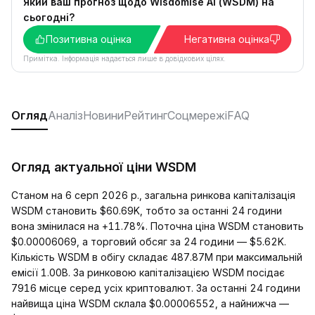
Який ваш прогноз щодо Wisdomise AI (WSDM) на
сьогодні?
Позитивна оцінка
Негативна оцінка
Примітка. Інформація надається лише в довідкових цілях.
Огляд
Аналіз
Новини
Рейтинг
Соцмережі
FAQ
Огляд актуальної ціни WSDM
Станом на 6 серп 2026 р., загальна ринкова капіталізація
WSDM становить $60.69K, тобто за останні 24 години
вона змінилася на +11.78%. Поточна ціна WSDM становить
$0.00006069, а торговий обсяг за 24 години — $5.62K.
Кількість WSDM в обігу складає 487.87M при максимальній
емісії 1.00B. За ринковою капіталізацією WSDM посідає
7916 місце серед усіх криптовалют. За останні 24 години
найвища ціна WSDM склала $0.00006552, а найнижча —