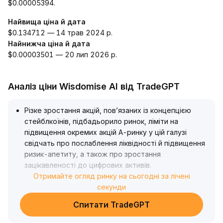
$0.00005394.
Найвища ціна й дата
$0.134712 — 14 трав 2024 р.
Найнижча ціна й дата
$0.00003501 — 20 лип 2026 р.
Аналіз ціни Wisdomise AI від TradeGPT
Різке зростання акцій, пов’язаних із концепцією
стейблкоїнів, підбадьорило ринок, ліміти на
підвищення окремих акцій A-ринку у цій галузі
свідчать про послаблення ліквідності й підвищення
ризик-апетиту, а також про зростання
зацікавленості до цифрових активів
.
У короткостроковій перспективі WSDM, ймовірно,
Отримайте огляд ринку на сьогодні за лічені
отримає підтримку від зв’язку зі стейблкоїнами та
секунди
підвищить активність торгів під впливом припливу
Спитати TradeGPT
коштів, що може спричинити зростання ціни
.
З технічної точки зору, WSDM знаходиться у