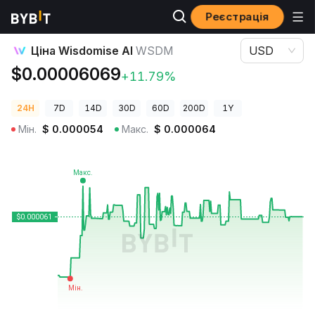
Реєстрація
Ціни криптовалют
Ціна Wisdomise AI WSDM
Ціна Wisdomise AI
WSDM
USD
$0.00006069
+11.79%
24H
7D
14D
30D
60D
200D
1Y
Мін.
$
0.000054
Макс.
$
0.000064