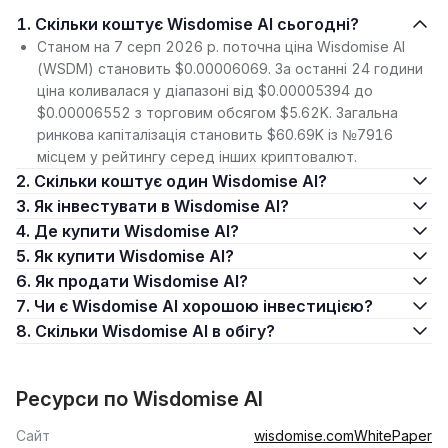
1. Скільки коштує Wisdomise AI сьогодні?
Станом на 7 серп 2026 р. поточна ціна Wisdomise AI
(WSDM) становить $0.00006069. За останні 24 години
ціна коливалася у діапазоні від $0.00005394 до
$0.00006552 з торговим обсягом $5.62K. Загальна
ринкова капіталізація становить $60.69K із №7916
місцем у рейтингу серед інших криптовалют.
2. Скільки коштує один Wisdomise AI?
3. Як інвестувати в Wisdomise AI?
4. Де купити Wisdomise AI?
5. Як купити Wisdomise AI?
6. Як продати Wisdomise AI?
7. Чи є Wisdomise AI хорошою інвестицією?
8. Скільки Wisdomise AI в обігу?
Ресурси по Wisdomise AI
Сайт
wisdomise.com
WhitePaper