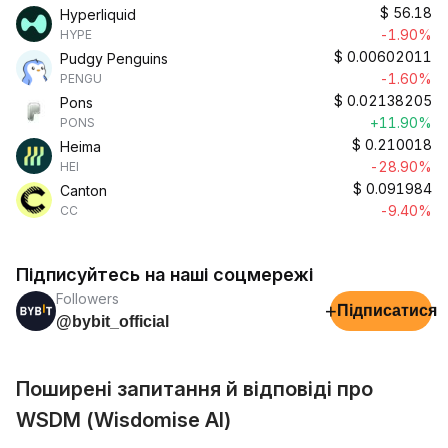
$
56.18
Hyperliquid
-1.90%
HYPE
$
0.00602011
Pudgy Penguins
-1.60%
PENGU
$
0.02138205
Pons
+11.90%
PONS
$
0.210018
Heima
-28.90%
HEI
$
0.091984
Canton
-9.40%
CC
Підписуйтесь на наші соцмережі
Followers
+
Підписатися
@bybit_official
Поширені запитання й відповіді про
WSDM (Wisdomise AI)