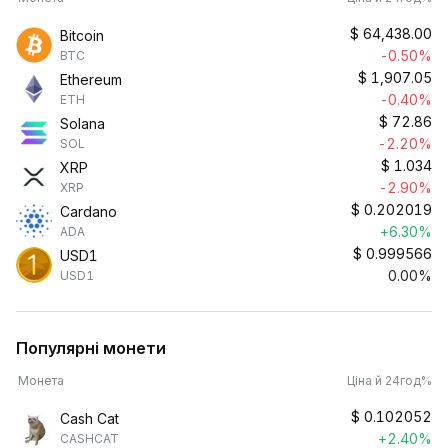
$
64,438.00
Bitcoin
-0.50%
BTC
$
1,907.05
Ethereum
-0.40%
ETH
$
72.86
Solana
-2.20%
SOL
$
1.034
XRP
-2.90%
XRP
$
0.202019
Cardano
+6.30%
ADA
$
0.999566
USD1
0.00%
USD1
Популярні монети
Монета
Ціна й 24год%
$
0.102052
Cash Cat
+2.40%
CASHCAT