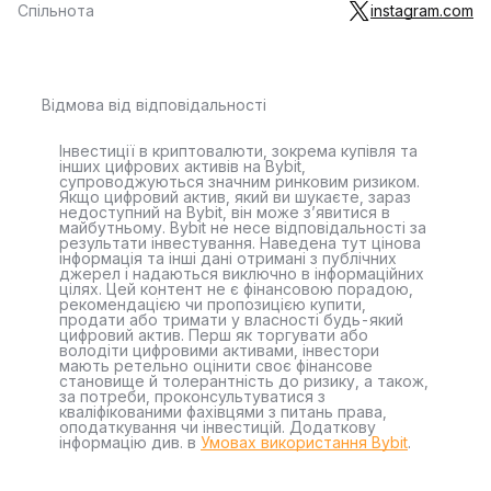
Спільнота
instagram.com
Відмова від відповідальності
Інвестиції в криптовалюти, зокрема купівля та
інших цифрових активів на Bybit,
супроводжуються значним ринковим ризиком.
Якщо цифровий актив, який ви шукаєте, зараз
недоступний на Bybit, він може з’явитися в
майбутньому. Bybit не несе відповідальності за
результати інвестування. Наведена тут цінова
інформація та інші дані отримані з публічних
джерел і надаються виключно в інформаційних
цілях. Цей контент не є фінансовою порадою,
рекомендацією чи пропозицією купити,
продати або тримати у власності будь-який
цифровий актив. Перш як торгувати або
володіти цифровими активами, інвестори
мають ретельно оцінити своє фінансове
становище й толерантність до ризику, а також,
за потреби, проконсультуватися з
кваліфікованими фахівцями з питань права,
оподаткування чи інвестицій. Додаткову
інформацію див. в
Умовах використання Bybit
.