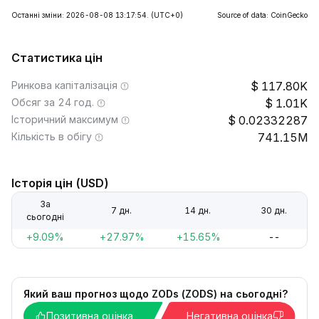
Останні зміни: 2026-08-08 13:17:54.
(UTC+0)
Source of data: CoinGecko
Статистика цін
Ринкова капіталізація
117.80K
Обсяг за 24 год.
1.01K
Історичний максимум
0.02332287
Кількість в обігу
741.15M
Історія цін (USD)
За
7 дн.
14 дн.
30 дн.
сьогодні
+9.09%
+27.97%
+15.65%
--
Який ваш прогноз щодо ZODs (ZODS) на сьогодні?
Позитивна оцінка
Негативна оцінка