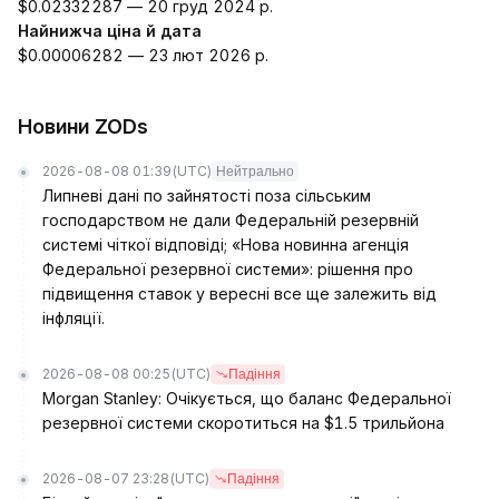
$0.02332287 — 20 груд 2024 р.
Найнижча ціна й дата
$0.00006282 — 23 лют 2026 р.
Новини ZODs
2026-08-08 01:39
(UTC)
Нейтрально
Липневі дані по зайнятості поза сільським
господарством не дали Федеральній резервній
системі чіткої відповіді; «Нова новинна агенція
Федеральної резервної системи»: рішення про
підвищення ставок у вересні все ще залежить від
інфляції.
2026-08-08 00:25
(UTC)
Падіння
Morgan Stanley: Очікується, що баланс Федеральної
резервної системи скоротиться на $1.5 трильйона
2026-08-07 23:28
(UTC)
Падіння