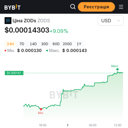
Реєстрація
Ціни криптовалют
Ціна ZODs ZODS
Ціна ZODs
ZODS
USD
$0.00014303
+9.09%
24H
7D
14D
30D
60D
200D
1Y
Мін.
$
0.000130
Макс.
$
0.000143