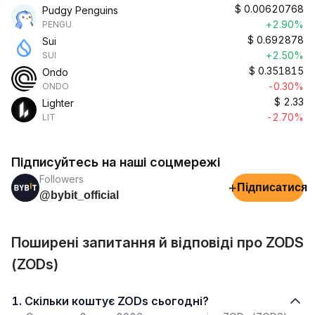
$
0.00620768
Pudgy Penguins
+2.90%
PENGU
$
0.692878
Sui
+2.50%
SUI
$
0.351815
Ondo
-0.30%
ONDO
$
2.33
Lighter
-2.70%
LIT
Підписуйтесь на наші соцмережі
Followers
+
Підписатися
@bybit_official
Поширені запитання й відповіді про ZODS
(ZODs)
1. Скільки коштує ZODs сьогодні?