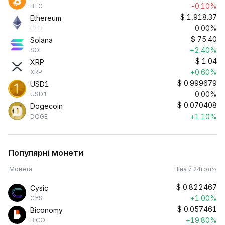
-0.10%
BTC
$
1,918.37
Ethereum
0.00%
ETH
$
75.40
Solana
+2.40%
SOL
$
1.04
XRP
+0.60%
XRP
$
0.999679
USD1
0.00%
USD1
$
0.070408
Dogecoin
+1.10%
DOGE
Популярні монети
Монета
Ціна й 24год%
$
0.822467
Cysic
+1.00%
CYS
$
0.057461
Biconomy
+19.80%
BICO