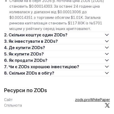
Станом на 8 серп 2026 р. поточна ціна ZODs (ZODS)
становить $0.00014303. За останні 24 години ціна
коливалася у діапазоні від $0.00013006 до
$0.00014351 з торговим обсягом $1.01K. Загальна
ринкова капіталізація становить $117.80K із №5701
місцем у рейтингу серед інших криптовалют.
2. Скільки коштує один ZODs?
3. Як інвестувати в ZODs?
4. Де купити ZODs?
5. Як купити ZODs?
6. Як продати ZODs?
7. Чи є ZODs хорошою інвестицією?
8. Скільки ZODs в обігу?
Ресурси по ZODs
Сайт
zods.pro
WhitePaper
Спільнота