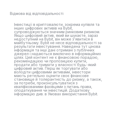
Відмова від відповідальності
Інвестиції в криптовалюти, зокрема купівля та
інших цифрових активів на Bybit,
супроводжуються значним ринковим ризиком.
Якщо цифровий актив, який ви шукаєте, зараз
недоступний на Bybit, він може з’явитися в
майбутньому. Bybit не несе відповідальності за
результати інвестування. Наведена тут цінова
інформація та інші дані отримані з публічних
джерел і надаються виключно в інформаційних
цілях. Цей контент не є фінансовою порадою,
рекомендацією чи пропозицією купити,
продати або тримати у власності будь-який
цифровий актив. Перш як торгувати або
володіти цифровими активами, інвестори
мають ретельно оцінити своє фінансове
становище й толерантність до ризику, а також,
за потреби, проконсультуватися з
кваліфікованими фахівцями з питань права,
оподаткування чи інвестицій. Додаткову
інформацію див. в Умовах використання Bybit.