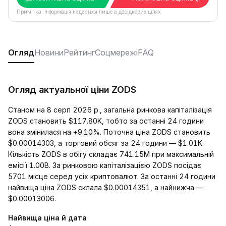
Примітка. Інформація надається лише в довідкових цілях.
Огляд
Новини
Рейтинг
Соцмережі
FAQ
Огляд актуальної ціни ZODS
Станом на 8 серп 2026 р., загальна ринкова капіталізація
ZODS становить $117.80K, тобто за останні 24 години
вона змінилася на +9.10%. Поточна ціна ZODS становить
$0.00014303, а торговий обсяг за 24 години — $1.01K.
Кількість ZODS в обігу складає 741.15M при максимальній
емісії 1.00B. За ринковою капіталізацією ZODS посідає
5701 місце серед усіх криптовалют. За останні 24 години
найвища ціна ZODS склала $0.00014351, а найнижча —
$0.00013006.
Найвища ціна й дата