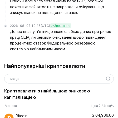
Біткойн досі в "смертельному перетині", оскільки
показники зайнятості не виправдали очікувань, що
знижує шанси на підвищення ставок.
2026-08-07 19:45
(UTC)
Зростання
Долар впав у п’ятницю після слабких даних про ринок
праці США, які знизили очікування щодо підвищення
процентних ставок Федеральною резервною
системою найближчим часом.
Найпопулярніші криптовалюти
Пошук
Криптовалюти з найбільшою ринковою
капіталізацією
Монета
Ціна й 24год%
$
64,966.00
Bitcoin