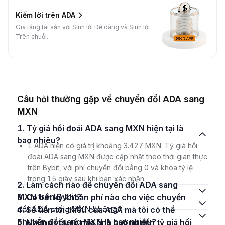
Kiếm lời trên ADA
Gia tăng tài sản với Sinh lời Dễ dàng và Sinh lời
Trên chuỗi.
Câu hỏi thường gặp về chuyển đổi ADA sang
MXN
1. Tỷ giá hối đoái ADA sang MXN hiện tại là
bao nhiêu?
1 ADA hiện có giá trị khoảng 3.427 MXN. Tỷ giá hối
đoái ADA sang MXN được cập nhật theo thời gian thực
trên Bybit, với phí chuyển đổi bằng 0 và khóa tỷ lệ
trong 15 giây sau khi bạn xác nhận.
2. Làm cách nào để chuyển đổi ADA sang
MXN trên Bybit?
3. Có bất kỳ khoản phí nào cho việc chuyển
đổi ADA sang MXN không?
4. Số tiền tối thiểu của ADA mà tôi có thể
chuyển đổi sang MXN là bao nhiêu?
5. Những yếu tố nào ảnh hưởng đến tỷ giá hối