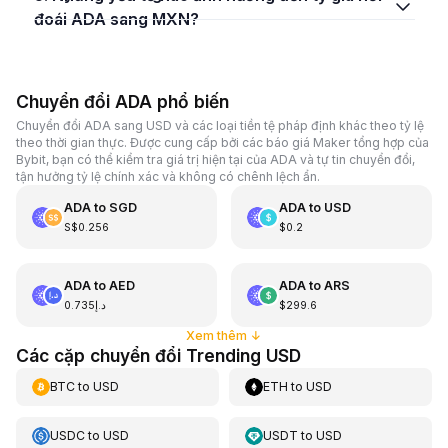
đoái ADA sang MXN?
Chuyển đổi ADA phổ biến
Chuyển đổi ADA sang USD và các loại tiền tệ pháp định khác theo tỷ lệ
theo thời gian thực. Được cung cấp bởi các báo giá Maker tổng hợp của
Bybit, bạn có thể kiểm tra giá trị hiện tại của ADA và tự tin chuyển đổi,
tận hưởng tỷ lệ chính xác và không có chênh lệch ẩn.
ADA
to
SGD
ADA
to
USD
S$0.256
$0.2
ADA
to
AED
ADA
to
ARS
د.إ0.735
$299.6
Xem thêm
↓
Các cặp chuyển đổi Trending USD
BTC
to
USD
ETH
to
USD
USDC
to
USD
USDT
to
USD