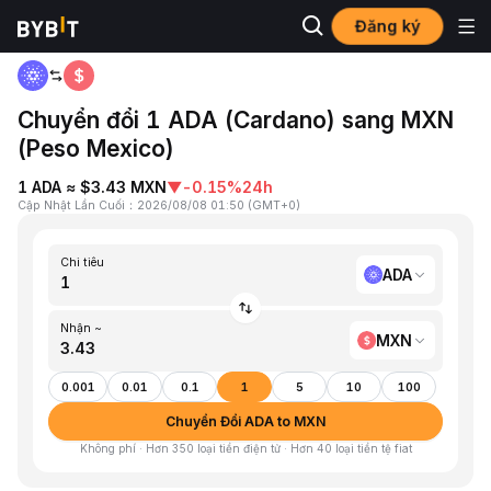
Đăng ký
Trang chủ
ADA to MXN
Chuyển đổi 1 ADA (Cardano) sang MXN
(Peso Mexico)
1 ADA ≈ $3.43 MXN
▼
-0.15%
24h
Cập Nhật Lần Cuối
：
2026/08/08 01:50
(
GMT+0
)
Chi tiêu
ADA
Nhận ~
MXN
0.001
0.01
0.1
1
5
10
100
Chuyển Đổi ADA to MXN
Không phí · Hơn 350 loại tiền điện tử · Hơn 40 loại tiền tệ fiat