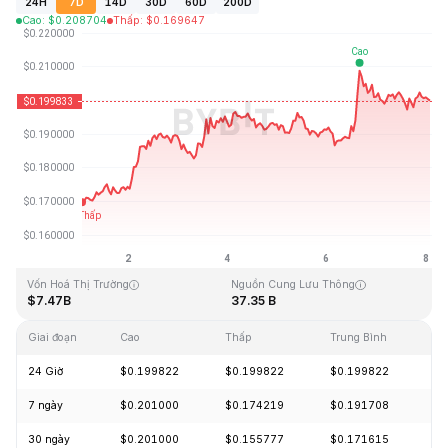
24H
7D
14D
30D
60D
200D
Cao
:
$
0.208704
Thấp
:
$
0.169647
Cập Nhật Lần Cuối: 2026-08-08, 01:50 GMT+0
Mức cao nhất mọi thời đại
Thấp nhất mọi thời đại
$3.09
$0.019253
Vốn Hoá Thị Trường
Nguồn Cung Lưu Thông
$7.47B
37.35 B
Giai đoạn
Cao
Thấp
Trung Bình
Th
24 Giờ
$0.199822
$0.199822
$0.199822
-
7 ngày
$0.201000
$0.174219
$0.191708
+
30 ngày
$0.201000
$0.155777
$0.171615
+