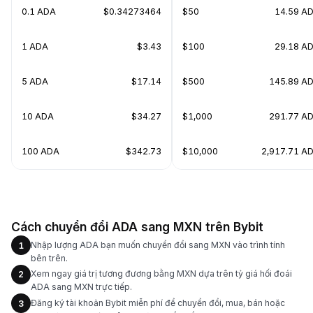
0.1 ADA
$0.34273464
$50
14.59 A
1 ADA
$3.43
$100
29.18 A
5 ADA
$17.14
$500
145.89 A
10 ADA
$34.27
$1,000
291.77 A
100 ADA
$342.73
$10,000
2,917.71 A
Cách chuyển đổi ADA sang MXN trên Bybit
Nhập lượng ADA bạn muốn chuyển đổi sang MXN vào trình tính
1
bên trên.
Xem ngay giá trị tương đương bằng MXN dựa trên tỷ giá hối đoái
2
ADA sang MXN trực tiếp.
Đăng ký tài khoản Bybit miễn phí để chuyển đổi, mua, bán hoặc
3