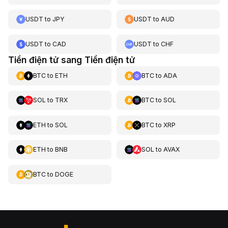
USDT
to
JPY
USDT
to
AUD
USDT
to
CAD
USDT
to
CHF
Tiền điện tử sang Tiền điện tử
BTC
to
ETH
BTC
to
ADA
SOL
to
TRX
BTC
to
SOL
ETH
to
SOL
BTC
to
XRP
ETH
to
BNB
SOL
to
AVAX
BTC
to
DOGE