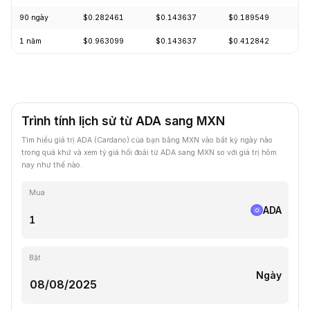
90 ngày
$0.282461
$0.143637
$0.189549
+
1 năm
$0.963099
$0.143637
$0.412842
-
Trình tính lịch sử từ ADA sang MXN
Tìm hiểu giá trị ADA (Cardano) của bạn bằng MXN vào bất kỳ ngày nào
trong quá khứ và xem tỷ giá hối đoái từ ADA sang MXN so với giá trị hôm
nay như thế nào.
Mua
ADA
Bật
Ngày