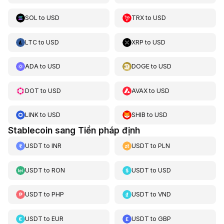
SOL
to
USD
TRX
to
USD
LTC
to
USD
XRP
to
USD
ADA
to
USD
DOGE
to
USD
DOT
to
USD
AVAX
to
USD
LINK
to
USD
SHIB
to
USD
Stablecoin sang Tiền pháp định
USDT
to
INR
USDT
to
PLN
USDT
to
RON
USDT
to
USD
USDT
to
PHP
USDT
to
VND
USDT
to
EUR
USDT
to
GBP