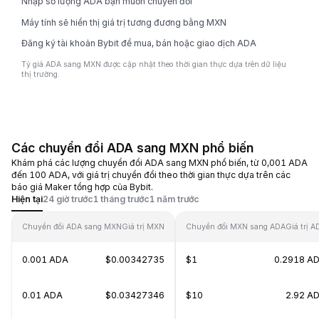
Nhập số lượng ADA bạn muốn chuyển đổi
Máy tính sẽ hiển thị giá trị tương đương bằng MXN
Đăng ký tài khoản Bybit để mua, bán hoặc giao dịch ADA
Tỷ giá ADA sang MXN được cập nhật theo thời gian thực dựa trên dữ liệu
thị trường.
Các chuyển đổi ADA sang MXN phổ biến
Khám phá các lượng chuyển đổi ADA sang MXN phổ biến, từ 0,001 ADA
đến 100 ADA, với giá trị chuyển đổi theo thời gian thực dựa trên các
báo giá Maker tổng hợp của Bybit.
Hiện tại
24 giờ trước
1 tháng trước
1 năm trước
Chuyển đổi ADA sang MXN
Giá trị MXN
Chuyển đổi MXN sang ADA
Giá trị A
0.001 ADA
$0.00342735
$1
0.2918 A
0.01 ADA
$0.03427346
$10
2.92 A