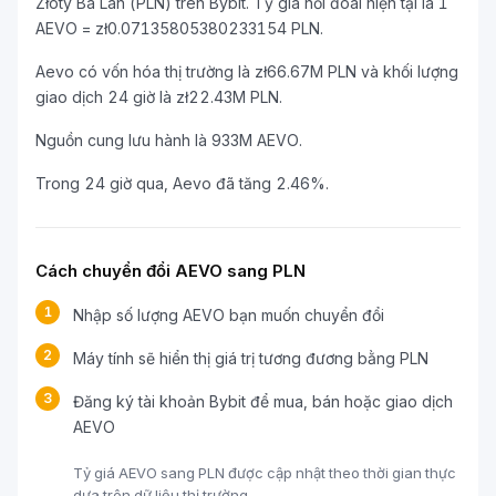
Złoty Ba Lan (PLN) trên Bybit. Tỷ giá hối đoái hiện tại là 1
AEVO = zł0.07135805380233154 PLN.
Aevo có vốn hóa thị trường là zł66.67M PLN và khối lượng
giao dịch 24 giờ là zł22.43M PLN.
Nguồn cung lưu hành là 933M AEVO.
Trong 24 giờ qua, Aevo đã tăng 2.46%.
Cách chuyển đổi AEVO sang PLN
1
Nhập số lượng AEVO bạn muốn chuyển đổi
2
Máy tính sẽ hiển thị giá trị tương đương bằng PLN
3
Đăng ký tài khoản Bybit để mua, bán hoặc giao dịch
AEVO
Tỷ giá AEVO sang PLN được cập nhật theo thời gian thực
dựa trên dữ liệu thị trường.