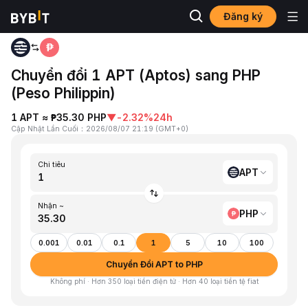
Đăng ký
Trang chủ
APT to PHP
Chuyển đổi 1 APT (Aptos) sang PHP
(Peso Philippin)
1 APT ≈ ₱35.30 PHP
▼
-2.32%
24h
Cập Nhật Lần Cuối
：
2026/08/07 21:19
(
GMT+0
)
Chi tiêu
APT
Nhận ~
PHP
0.001
0.01
0.1
1
5
10
100
Chuyển Đổi APT to PHP
Không phí · Hơn 350 loại tiền điện tử · Hơn 40 loại tiền tệ fiat