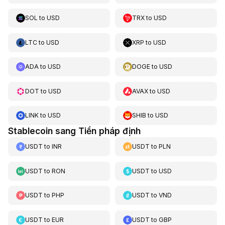
SOL
to
USD
TRX
to
USD
LTC
to
USD
XRP
to
USD
ADA
to
USD
DOGE
to
USD
DOT
to
USD
AVAX
to
USD
LINK
to
USD
SHIB
to
USD
Stablecoin sang Tiền pháp định
USDT
to
INR
USDT
to
PLN
USDT
to
RON
USDT
to
USD
USDT
to
PHP
USDT
to
VND
USDT
to
EUR
USDT
to
GBP