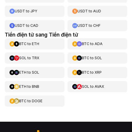
USDT
to
JPY
USDT
to
AUD
USDT
to
CAD
USDT
to
CHF
Tiền điện tử sang Tiền điện tử
BTC
to
ETH
BTC
to
ADA
SOL
to
TRX
BTC
to
SOL
ETH
to
SOL
BTC
to
XRP
ETH
to
BNB
SOL
to
AVAX
BTC
to
DOGE