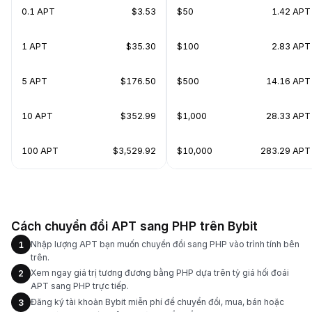
0.1 APT
$3.53
$50
1.42 APT
1 APT
$35.30
$100
2.83 APT
5 APT
$176.50
$500
14.16 APT
10 APT
$352.99
$1,000
28.33 APT
100 APT
$3,529.92
$10,000
283.29 APT
Cách chuyển đổi APT sang PHP trên Bybit
Nhập lượng APT bạn muốn chuyển đổi sang PHP vào trình tính bên
1
trên.
Xem ngay giá trị tương đương bằng PHP dựa trên tỷ giá hối đoái
2
APT sang PHP trực tiếp.
Đăng ký tài khoản Bybit miễn phí để chuyển đổi, mua, bán hoặc
3