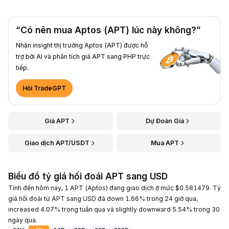
“Có nên mua Aptos (APT) lúc này không?”
Nhận insight thị trường Aptos (APT) được hỗ
trợ bởi AI và phân tích giá APT sang PHP trực
tiếp.
Hỏi TradeGPT
Giá APT
Dự Đoán Giá
Giao dịch APT/USDT
Mua APT
Biểu đồ tỷ giá hối đoái APT sang USD
Tính đến hôm nay, 1 APT (Aptos) đang giao dịch ở mức $0.581479. Tỷ
giá hối đoái từ APT sang USD đã down 1.66% trong 24 giờ qua,
increased 4.07% trong tuần qua và slightly downward 5.54% trong 30
ngày qua.