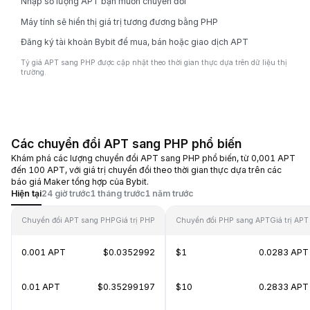
Nhập số lượng APT bạn muốn chuyển đổi
Máy tính sẽ hiển thị giá trị tương đương bằng PHP
Đăng ký tài khoản Bybit để mua, bán hoặc giao dịch APT
Tỷ giá APT sang PHP được cập nhật theo thời gian thực dựa trên dữ liệu thị
trường.
Các chuyển đổi APT sang PHP phổ biến
Khám phá các lượng chuyển đổi APT sang PHP phổ biến, từ 0,001 APT
đến 100 APT, với giá trị chuyển đổi theo thời gian thực dựa trên các
báo giá Maker tổng hợp của Bybit.
Hiện tại
24 giờ trước
1 tháng trước
1 năm trước
Chuyển đổi APT sang PHP
Giá trị PHP
Chuyển đổi PHP sang APT
Giá trị APT
0.001 APT
$0.0352992
$1
0.0283 APT
0.01 APT
$0.35299197
$10
0.2833 APT