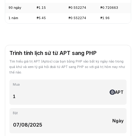
90 ngày
₱1.15
₱0.552274
₱0.720663
-
1 năm
₱5.45
₱0.552274
₱1.96
-
Trình tính lịch sử từ APT sang PHP
Tìm hiểu giá trị APT (Aptos) của bạn bằng PHP vào bất kỳ ngày nào trong
quá khứ và xem tỷ giá hối đoái từ APT sang PHP so với giá trị hôm nay như
thế nào.
Mua
APT
Bật
Ngày