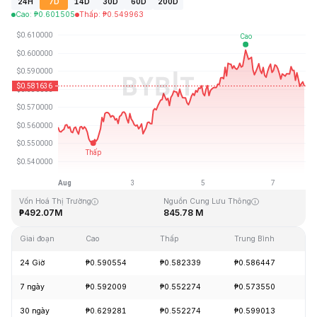
24H
7D
14D
30D
60D
200D
Cao
:
₱
0.601505
Thấp
:
₱
0.549963
Cập Nhật Lần Cuối: 2026-08-07, 21:19 GMT+0
Mức cao nhất mọi thời đại
Thấp nhất mọi thời đại
₱19.92
₱0.545459
Vốn Hoá Thị Trường
Nguồn Cung Lưu Thông
₱492.07M
845.78 M
Giai đoạn
Cao
Thấp
Trung Bình
Th
24 Giờ
₱0.590554
₱0.582339
₱0.586447
-
7 ngày
₱0.592009
₱0.552274
₱0.573550
+
30 ngày
₱0.629281
₱0.552274
₱0.599013
-