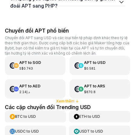
đoái APT sang PHP?
Chuyển đổi APT phổ biến
Chuyển đổi APT sang USD và các loại tiền tệ pháp định khác theo tỷ lệ
theo thời gian thực. Được cung cấp bởi các báo giá Maker tổng hợp của
Bybit, bạn có thể kiểm tra giá trị hiện tại của APT và tự tin chuyển đổi,
tận hưởng tỷ lệ chính xác và không có chênh lệch ẩn.
APT
to
SGD
APT
to
USD
S$0.743
$0.581
APT
to
AED
APT
to
ARS
د.إ2.14
$870.8
Xem thêm
↓
Các cặp chuyển đổi Trending USD
BTC
to
USD
ETH
to
USD
USDC
to
USD
USDT
to
USD