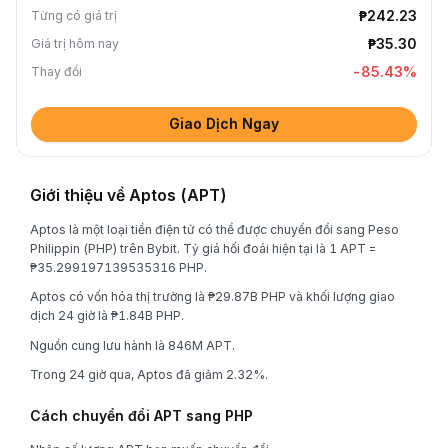
₱242.23
Từng có giá trị
₱35.30
Giá trị hôm nay
-85.43
%
Thay đổi
Giao Dịch Ngay
Giới thiệu về Aptos (APT)
Aptos là một loại tiền điện tử có thể được chuyển đổi sang Peso
Philippin (PHP) trên Bybit. Tỷ giá hối đoái hiện tại là 1 APT =
₱35.299197139535316 PHP.
Aptos có vốn hóa thị trường là ₱29.87B PHP và khối lượng giao
dịch 24 giờ là ₱1.84B PHP.
Nguồn cung lưu hành là 846M APT.
Trong 24 giờ qua, Aptos đã giảm 2.32%.
Cách chuyển đổi APT sang PHP