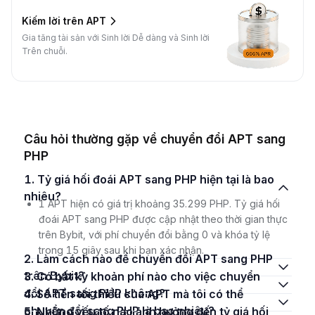
Kiếm lời trên APT
Gia tăng tài sản với Sinh lời Dễ dàng và Sinh lời
Trên chuỗi.
Câu hỏi thường gặp về chuyển đổi APT sang
PHP
1. Tỷ giá hối đoái APT sang PHP hiện tại là bao
nhiêu?
1 APT hiện có giá trị khoảng 35.299 PHP. Tỷ giá hối
đoái APT sang PHP được cập nhật theo thời gian thực
trên Bybit, với phí chuyển đổi bằng 0 và khóa tỷ lệ
trong 15 giây sau khi bạn xác nhận.
2. Làm cách nào để chuyển đổi APT sang PHP
trên Bybit?
3. Có bất kỳ khoản phí nào cho việc chuyển
đổi APT sang PHP không?
4. Số tiền tối thiểu của APT mà tôi có thể
chuyển đổi sang PHP là bao nhiêu?
5. Những yếu tố nào ảnh hưởng đến tỷ giá hối