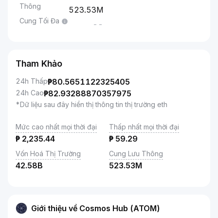
Thông
523.53M
Cung Tối Đa
--
Tham Khảo
24h Thấp
₱
80.5651122325405
24h Cao
₱
82.93288870357975
*Dữ liệu sau đây hiển thị thông tin thị trường eth
Mức cao nhất mọi thời đại
Thấp nhất mọi thời đại
₱
2,235.44
₱
59.29
Vốn Hoá Thị Trường
Cung Lưu Thông
42.58B
523.53M
Giới thiệu về Cosmos Hub (ATOM)