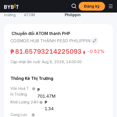
Đăng ký
Thị
Giá Cosmos Hub
Cosmos Hub to Peso
trường
ATOM
Philippin
Chuyển đổi ATOM thành PHP
COSMOS HUB THÀNH PESO PHILIPPIN
₱
81.65793214225093
-0.52%
Cập nhật lần cuối: Aug 6, 2026, 14:00:00
Thống Kê Thị Trường
Vốn Hoá T
hị Trường
701.47M
Khối Lượng 24H
1.34
Cung Lưu