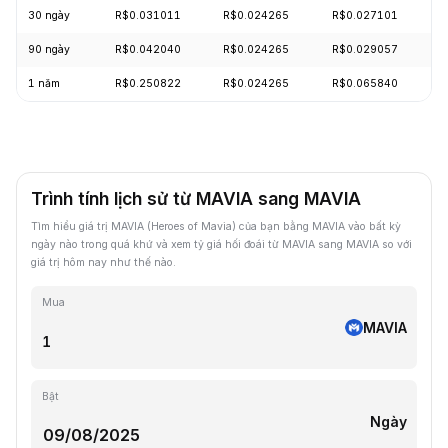
30 ngày
R$0.031011
R$0.024265
R$0.027101
+
90 ngày
R$0.042040
R$0.024265
R$0.029057
+
1 năm
R$0.250822
R$0.024265
R$0.065840
-
Trình tính lịch sử từ MAVIA sang MAVIA
Tìm hiểu giá trị MAVIA (Heroes of Mavia) của bạn bằng MAVIA vào bất kỳ
ngày nào trong quá khứ và xem tỷ giá hối đoái từ MAVIA sang MAVIA so với
giá trị hôm nay như thế nào.
Mua
MAVIA
Bật
Ngày