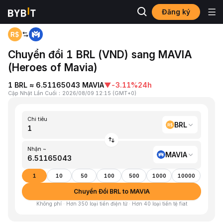
Đăng ký
Trang chủ
BRL to MAVIA
Chuyển đổi 1 BRL (VND) sang MAVIA
(Heroes of Mavia)
1 BRL ≈ 6.51165043 MAVIA
▼
-3.11%
24h
Cập Nhật Lần Cuối
：
2026/08/09 12:15
(
GMT+0
)
Chi tiêu
BRL
Nhận ~
MAVIA
1
10
50
100
500
1000
10000
Chuyển Đổi BRL to MAVIA
Không phí · Hơn 350 loại tiền điện tử · Hơn 40 loại tiền tệ fiat