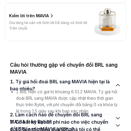
Kiếm lời trên MAVIA
Gia tăng tài sản với Sinh lời Dễ dàng và Sinh lời
Trên chuỗi.
Câu hỏi thường gặp về chuyển đổi BRL sang
MAVIA
1. Tỷ giá hối đoái BRL sang MAVIA hiện tại là
bao nhiêu?
1 BRL hiện có giá trị khoảng 6.512 MAVIA. Tỷ giá hối
đoái BRL sang MAVIA được cập nhật theo thời gian
thực trên Bybit, với phí chuyển đổi bằng 0 và khóa tỷ
lệ trong 15 giây sau khi bạn xác nhận.
2. Làm cách nào để chuyển đổi BRL sang
MAVIA trên Bybit?
3. Có bất kỳ khoản phí nào cho việc chuyển
đổi BRL sang MAVIA không?
4. Số tiền tối thiểu của BRL mà tôi có thể