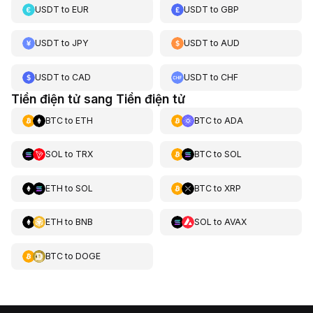
USDT
to
EUR
USDT
to
GBP
USDT
to
JPY
USDT
to
AUD
USDT
to
CAD
USDT
to
CHF
Tiền điện tử sang Tiền điện tử
BTC
to
ETH
BTC
to
ADA
SOL
to
TRX
BTC
to
SOL
ETH
to
SOL
BTC
to
XRP
ETH
to
BNB
SOL
to
AVAX
BTC
to
DOGE