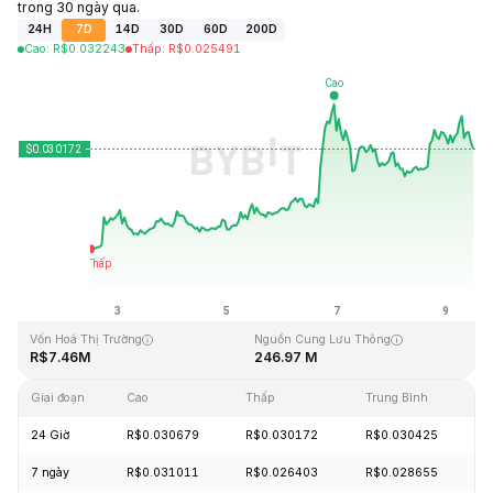
trong 30 ngày qua.
24H
7D
14D
30D
60D
200D
Cao
:
R$
0.032243
Thấp
:
R$
0.025491
Cập Nhật Lần Cuối: 2026-08-09, 12:15 GMT+0
Mức cao nhất mọi thời đại
Thấp nhất mọi thời đại
R$10.59
R$0.023019
Vốn Hoá Thị Trường
Nguồn Cung Lưu Thông
R$7.46M
246.97 M
Giai đoạn
Cao
Thấp
Trung Bình
T
24 Giờ
R$0.030679
R$0.030172
R$0.030425
+
7 ngày
R$0.031011
R$0.026403
R$0.028655
+