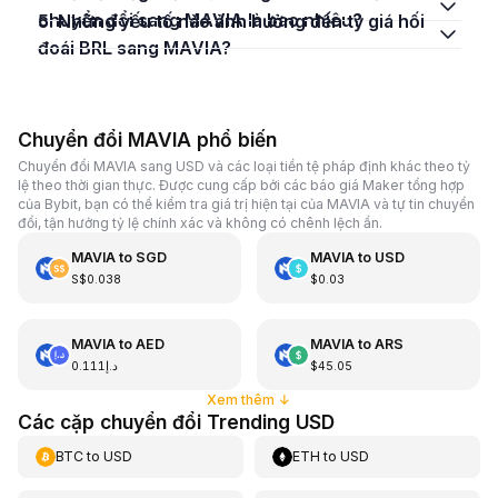
chuyển đổi sang MAVIA là bao nhiêu?
5. Những yếu tố nào ảnh hưởng đến tỷ giá hối
đoái BRL sang MAVIA?
Chuyển đổi MAVIA phổ biến
Chuyển đổi MAVIA sang USD và các loại tiền tệ pháp định khác theo tỷ
lệ theo thời gian thực. Được cung cấp bởi các báo giá Maker tổng hợp
của Bybit, bạn có thể kiểm tra giá trị hiện tại của MAVIA và tự tin chuyển
đổi, tận hưởng tỷ lệ chính xác và không có chênh lệch ẩn.
MAVIA
to
SGD
MAVIA
to
USD
S$0.038
$0.03
MAVIA
to
AED
MAVIA
to
ARS
د.إ0.111
$45.05
Xem thêm
↓
Các cặp chuyển đổi Trending USD
BTC
to
USD
ETH
to
USD