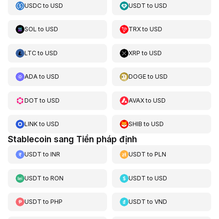
USDC
to
USD
USDT
to
USD
SOL
to
USD
TRX
to
USD
LTC
to
USD
XRP
to
USD
ADA
to
USD
DOGE
to
USD
DOT
to
USD
AVAX
to
USD
LINK
to
USD
SHIB
to
USD
Stablecoin sang Tiền pháp định
USDT
to
INR
USDT
to
PLN
USDT
to
RON
USDT
to
USD
USDT
to
PHP
USDT
to
VND