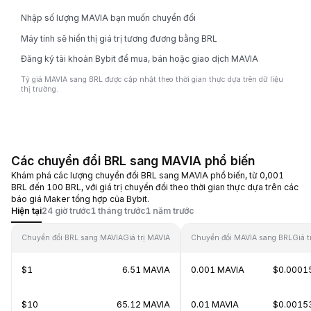
Nhập số lượng MAVIA bạn muốn chuyển đổi
Máy tính sẽ hiển thị giá trị tương đương bằng BRL
Đăng ký tài khoản Bybit để mua, bán hoặc giao dịch MAVIA
Tỷ giá MAVIA sang BRL được cập nhật theo thời gian thực dựa trên dữ liệu
thị trường.
Các chuyển đổi BRL sang MAVIA phổ biến
Khám phá các lượng chuyển đổi BRL sang MAVIA phổ biến, từ 0,001
BRL đến 100 BRL, với giá trị chuyển đổi theo thời gian thực dựa trên các
báo giá Maker tổng hợp của Bybit.
Hiện tại
24 giờ trước
1 tháng trước
1 năm trước
Chuyển đổi BRL sang MAVIA
Giá trị MAVIA
Chuyển đổi MAVIA sang BRL
Giá t
$1
6.51 MAVIA
0.001 MAVIA
$0.0001
$10
65.12 MAVIA
0.01 MAVIA
$0.0015