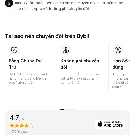
Đăng ký tài khoản Bybit miễn phí để chuyển đổi, mua, bán hoặc
3
giao dịch crypto với
không phí chuyển đổi
.
Tại sao nên chuyển đổi trên Bybit
Bằng Chứng Dự
Không phí chuyển
Hơn 86 tri
Trữ
đổi
dùng
Dự trữ 1:1 được xác minh
Không phí ẩn. Tỷ giá niêm
Tham gia một 
hàng tháng bằng Merkle
yết là tỷ giá cuối cùng
những sàn gia
proof trên chuỗi.
bạn phải trả.
thế giới về khố
dịch và thanh
4.7
/ 5
47K Reviews