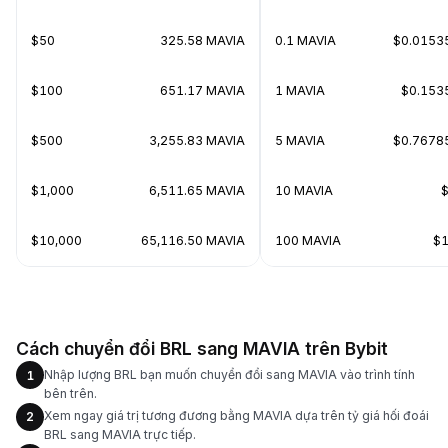
$50
325.58 MAVIA
0.1 MAVIA
$0.0153
$100
651.17 MAVIA
1 MAVIA
$0.153
$500
3,255.83 MAVIA
5 MAVIA
$0.7678
$1,000
6,511.65 MAVIA
10 MAVIA
$
$10,000
65,116.50 MAVIA
100 MAVIA
$1
Cách chuyển đổi BRL sang MAVIA trên Bybit
Nhập lượng BRL bạn muốn chuyển đổi sang MAVIA vào trình tính
1
bên trên.
Xem ngay giá trị tương đương bằng MAVIA dựa trên tỷ giá hối đoái
2
BRL sang MAVIA trực tiếp.