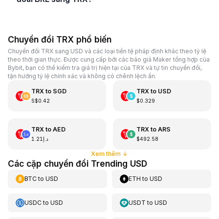
Chuyển đổi TRX phổ biến
Chuyển đổi TRX sang USD và các loại tiền tệ pháp định khác theo tỷ lệ
theo thời gian thực. Được cung cấp bởi các báo giá Maker tổng hợp của
Bybit, bạn có thể kiểm tra giá trị hiện tại của TRX và tự tin chuyển đổi,
tận hưởng tỷ lệ chính xác và không có chênh lệch ẩn.
TRX
to
SGD
TRX
to
USD
S$0.42
$0.329
TRX
to
AED
TRX
to
ARS
د.إ1.21
$492.58
Xem thêm
↓
Các cặp chuyển đổi Trending USD
BTC
to
USD
ETH
to
USD
USDC
to
USD
USDT
to
USD