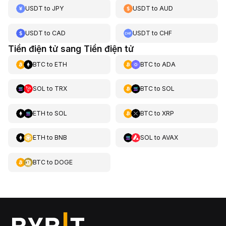
USDT
to
JPY
USDT
to
AUD
USDT
to
CAD
USDT
to
CHF
Tiền điện tử sang Tiền điện tử
BTC
to
ETH
BTC
to
ADA
SOL
to
TRX
BTC
to
SOL
ETH
to
SOL
BTC
to
XRP
ETH
to
BNB
SOL
to
AVAX
BTC
to
DOGE