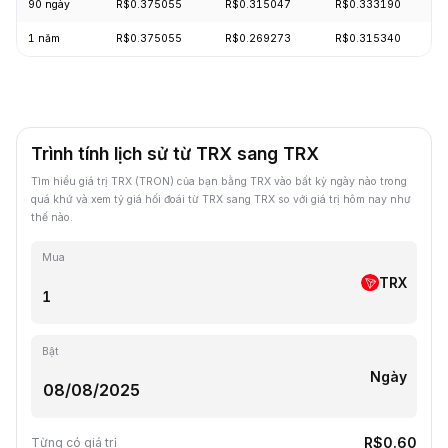
90 ngày
R$0.375055
R$0.315047
R$0.333190
1 năm
R$0.375055
R$0.269273
R$0.315340
Trình tính lịch sử từ TRX sang TRX
Tìm hiểu giá trị TRX (TRON) của bạn bằng TRX vào bất kỳ ngày nào trong
quá khứ và xem tỷ giá hối đoái từ TRX sang TRX so với giá trị hôm nay như
thế nào.
Mua
TRX
Bật
Ngày
R$0.60
Từng có giá trị