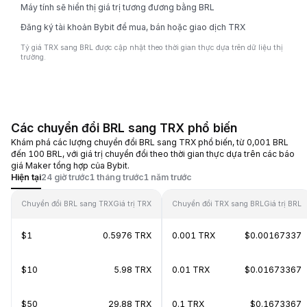
Máy tính sẽ hiển thị giá trị tương đương bằng BRL
Đăng ký tài khoản Bybit để mua, bán hoặc giao dịch TRX
Tỷ giá TRX sang BRL được cập nhật theo thời gian thực dựa trên dữ liệu thị
trường.
Các chuyển đổi BRL sang TRX phổ biến
Khám phá các lượng chuyển đổi BRL sang TRX phổ biến, từ 0,001 BRL
đến 100 BRL, với giá trị chuyển đổi theo thời gian thực dựa trên các báo
giá Maker tổng hợp của Bybit.
Hiện tại
24 giờ trước
1 tháng trước
1 năm trước
Chuyển đổi BRL sang TRX
Giá trị TRX
Chuyển đổi TRX sang BRL
Giá trị BRL
$1
0.5976 TRX
0.001 TRX
$0.00167337
$10
5.98 TRX
0.01 TRX
$0.01673367
$50
29.88 TRX
0.1 TRX
$0.1673367