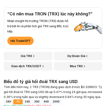
“Có nên mua TRON (TRX) lúc này không?”
Nhận insight thị trường TRON (TRX) được hỗ
trợ bởi AI và phân tích giá TRX sang BRL trực
tiếp.
Hỏi TradeGPT
Giá TRX
Dự Đoán Giá
Giao dịch TRX/USDT
Mua TRX
Biểu đồ tỷ giá hối đoái TRX sang USD
Tính đến hôm nay, 1 TRX (TRON) đang giao dịch ở mức $0.328603. Tỷ
giá hối đoái từ TRX sang USD đã up 0.47% trong 24 giờ qua, increased
0.36% trong tuần qua và slightly downward 0.94% trong 30 ngày qua.
24H
7D
14D
30D
60D
200D
Cao
:
R$
0.330395
Thấp
:
R$
0.325441