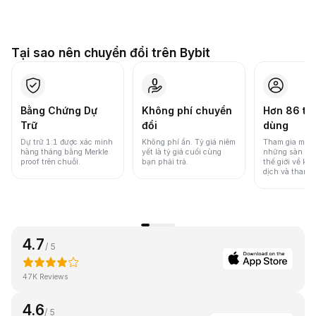
Tại sao nên chuyển đổi trên Bybit
Bằng Chứng Dự
Không phí chuyển
Hơn 86 tri
Trữ
đổi
dùng
Dự trữ 1:1 được xác minh
Không phí ẩn. Tỷ giá niêm
Tham gia một 
hàng tháng bằng Merkle
yết là tỷ giá cuối cùng
những sàn gia
proof trên chuỗi.
bạn phải trả.
thế giới về khố
dịch và thanh
4.7
/ 5
47K Reviews
4.6
/ 5