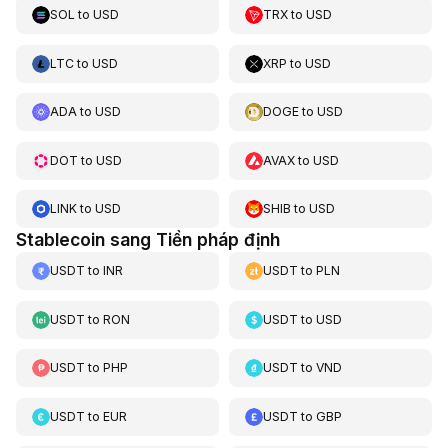
SOL
to
USD
TRX
to
USD
LTC
to
USD
XRP
to
USD
ADA
to
USD
DOGE
to
USD
DOT
to
USD
AVAX
to
USD
LINK
to
USD
SHIB
to
USD
Stablecoin sang Tiền pháp định
USDT
to
INR
USDT
to
PLN
USDT
to
RON
USDT
to
USD
USDT
to
PHP
USDT
to
VND
USDT
to
EUR
USDT
to
GBP