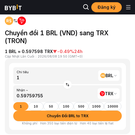
Đăng ký
Trang chủ
BRL to TRX
Chuyển đổi 1 BRL (VND) sang TRX
(TRON)
1 BRL ≈ 0.597598 TRX
▼
-0.49%
24h
Cập Nhật Lần Cuối
：
2026/08/08 19:50
(
GMT+0
)
Chi tiêu
BRL
Nhận ~
TRX
1
10
50
100
500
1000
10000
Chuyển Đổi BRL to TRX
Không phí · Hơn 350 loại tiền điện tử · Hơn 40 loại tiền tệ fiat