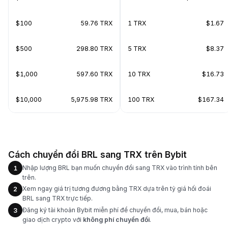
$100
59.76 TRX
1 TRX
$1.67
$500
298.80 TRX
5 TRX
$8.37
$1,000
597.60 TRX
10 TRX
$16.73
$10,000
5,975.98 TRX
100 TRX
$167.34
Cách chuyển đổi BRL sang TRX trên Bybit
Nhập lượng BRL bạn muốn chuyển đổi sang TRX vào trình tính bên
1
trên.
Xem ngay giá trị tương đương bằng TRX dựa trên tỷ giá hối đoái
2
BRL sang TRX trực tiếp.
Đăng ký tài khoản Bybit miễn phí để chuyển đổi, mua, bán hoặc
3
giao dịch crypto với
không phí chuyển đổi
.