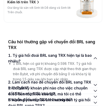
Kiếm lời trên TRX
Gia tăng tài sản với Sinh lời Dễ dàng và Sinh lời
Trên chuỗi.
Câu hỏi thường gặp về chuyển đổi BRL sang
TRX
1. Tỷ giá hối đoái BRL sang TRX hiện tại là bao
nhiêu?
1 BRL hiện có giá trị khoảng 0.598 TRX. Tỷ giá hối
đoái BRL sang TRX được cập nhật theo thời gian thực
trên Bybit, với phí chuyển đổi bằng 0 và khóa tỷ lệ
trong 15 giây sau khi bạn xác nhận.
2. Làm cách nào để chuyển đổi BRL sang TRX
trên Bybit?
3. Có bất kỳ khoản phí nào cho việc chuyển
đổi BRL sang TRX không?
4. Số tiền tối thiểu của BRL mà tôi có thể
chuyển đổi sang TRX là bao nhiêu?
5. Những yếu tố nào ảnh hưởng đến tỷ giá hối
đoái BRL sang TRX?