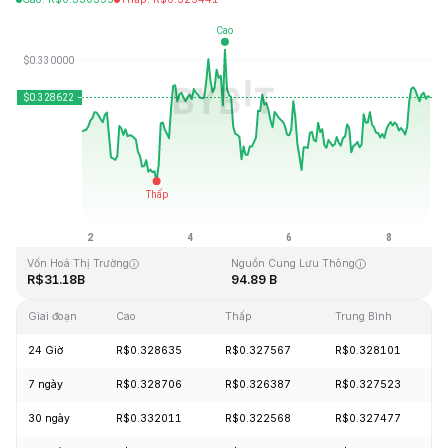
Cập Nhật Lần Cuối: 2026-08-08, 19:50 GMT+0
Mức cao nhất mọi thời đại
Thấp nhất mọi thời đại
R$0.431288
R$0.001804
Vốn Hoá Thị Trường
Nguồn Cung Lưu Thông
R$31.18B
94.89 B
Giai đoạn
Cao
Thấp
Trung Bình
24 Giờ
R$0.328635
R$0.327567
R$0.328101
7 ngày
R$0.328706
R$0.326387
R$0.327523
30 ngày
R$0.332011
R$0.322568
R$0.327477