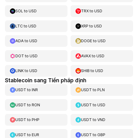
SOL
to
USD
TRX
to
USD
LTC
to
USD
XRP
to
USD
ADA
to
USD
DOGE
to
USD
DOT
to
USD
AVAX
to
USD
LINK
to
USD
SHIB
to
USD
Stablecoin sang Tiền pháp định
USDT
to
INR
USDT
to
PLN
USDT
to
RON
USDT
to
USD
USDT
to
PHP
USDT
to
VND
USDT
to
EUR
USDT
to
GBP