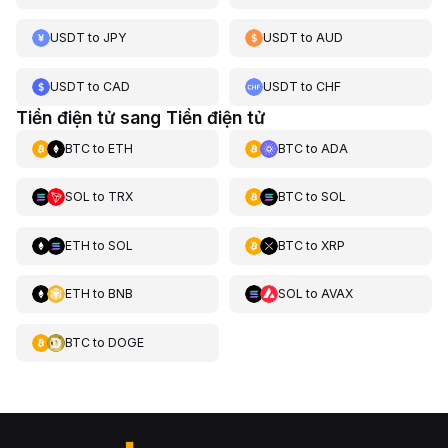
USDT
to
JPY
USDT
to
AUD
USDT
to
CAD
USDT
to
CHF
Tiền điện tử sang Tiền điện tử
BTC
to
ETH
BTC
to
ADA
SOL
to
TRX
BTC
to
SOL
ETH
to
SOL
BTC
to
XRP
ETH
to
BNB
SOL
to
AVAX
BTC
to
DOGE