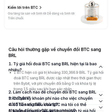
Kiếm lời trên BTC
Gia tăng tài sản với Sinh lời Dễ dàng và Sinh lời
Trên chuỗi.
Câu hỏi thường gặp về chuyển đổi BTC sang
BRL
1. Tỷ giá hối đoái BTC sang BRL hiện tại là bao
nhiêu?
1 BTC hiện có giá trị khoảng 330,366.9 BRL. Tỷ giá hối
đoái BTC sang BRL được cập nhật theo thời gian thực
trên Bybit, với phí chuyển đổi bằng 0 và khóa tỷ lệ
trong 15 giây sau khi bạn xác nhận.
2. Làm cách nào để chuyển đổi BTC sang BRL
trên Bybit?
3. Có bất kỳ khoản phí nào cho việc chuyển
đổi BTC sang BRL không?
4. Số tiền tối thiểu của BTC mà tôi có thể
chuyển đổi sang BRL là bao nhiêu?
5. Những yếu tố nào ảnh hưởng đến tỷ giá hối