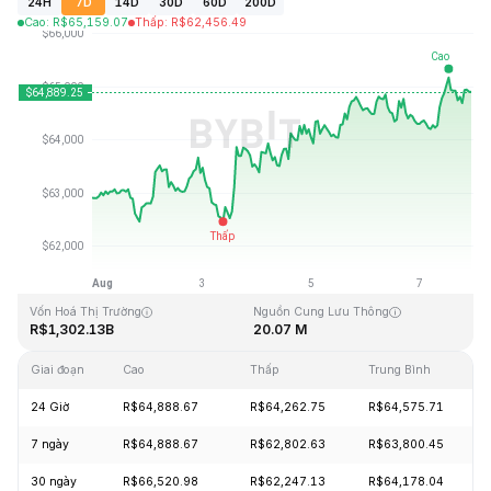
24H
7D
14D
30D
60D
200D
Cao
:
R$
65,159.07
Thấp
:
R$
62,456.49
Cập Nhật Lần Cuối: 2026-08-07, 22:15 GMT+0
Mức cao nhất mọi thời đại
Thấp nhất mọi thời đại
R$126,080.00
R$67.81
Vốn Hoá Thị Trường
Nguồn Cung Lưu Thông
R$1,302.13B
20.07 M
Giai đoạn
Cao
Thấp
Trung Bình
24 Giờ
R$64,888.67
R$64,262.75
R$64,575.71
7 ngày
R$64,888.67
R$62,802.63
R$63,800.45
30 ngày
R$66,520.98
R$62,247.13
R$64,178.04