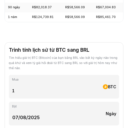
90 ngày
R$82,018.37
R$58,566.09
R$67,004.83
1 năm
R$124,739.81
R$58,566.09
R$85,461.70
Trình tính lịch sử từ BTC sang BRL
Tìm hiểu giá trị BTC (Bitcoin) của bạn bằng BRL vào bất kỳ ngày nào trong
quá khứ và xem tỷ giá hối đoái từ BTC sang BRL so với giá trị hôm nay như
thế nào.
Mua
BTC
Bật
Ngày