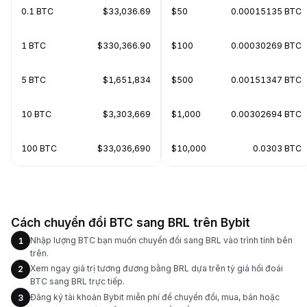
0.1 BTC
$33,036.69
$50
0.00015135 BTC
1 BTC
$330,366.90
$100
0.00030269 BTC
5 BTC
$1,651,834
$500
0.00151347 BTC
10 BTC
$3,303,669
$1,000
0.00302694 BTC
100 BTC
$33,036,690
$10,000
0.0303 BTC
Cách chuyển đổi BTC sang BRL trên Bybit
Nhập lượng BTC bạn muốn chuyển đổi sang BRL vào trình tính bên
1
trên.
Xem ngay giá trị tương đương bằng BRL dựa trên tỷ giá hối đoái
2
BTC sang BRL trực tiếp.
Đăng ký tài khoản Bybit miễn phí để chuyển đổi, mua, bán hoặc
3