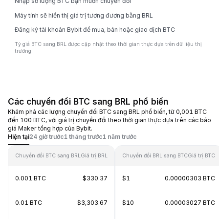
Nhập số lượng BTC bạn muốn chuyển đổi
Máy tính sẽ hiển thị giá trị tương đương bằng BRL
Đăng ký tài khoản Bybit để mua, bán hoặc giao dịch BTC
Tỷ giá BTC sang BRL được cập nhật theo thời gian thực dựa trên dữ liệu thị
trường.
Các chuyển đổi BTC sang BRL phổ biến
Khám phá các lượng chuyển đổi BTC sang BRL phổ biến, từ 0,001 BTC
đến 100 BTC, với giá trị chuyển đổi theo thời gian thực dựa trên các báo
giá Maker tổng hợp của Bybit.
Hiện tại
24 giờ trước
1 tháng trước
1 năm trước
Chuyển đổi BTC sang BRL
Giá trị BRL
Chuyển đổi BRL sang BTC
Giá trị BTC
0.001 BTC
$330.37
$1
0.00000303 BTC
0.01 BTC
$3,303.67
$10
0.00003027 BTC