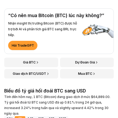
“Có nên mua Bitcoin (BTC) lúc này không?”
Nhận insight thị trường Bitcoin (BTC) được hỗ
trợ bởi AI và phân tích giá BTC sang BRL trực
tiếp.
Hỏi TradeGPT
Giá BTC
Dự Đoán Giá
Giao dịch BTC/USDT
Mua BTC
Biểu đồ tỷ giá hối đoái BTC sang USD
Tính đến hôm nay, 1 BTC (Bitcoin) đang giao dịch ở mức $64,889.00.
Tỷ giá hối đoái từ BTC sang USD đã up 0.81% trong 24 giờ qua,
increased 3.24% trong tuần qua và slightly upward 4.42% trong 30
ngày qua.