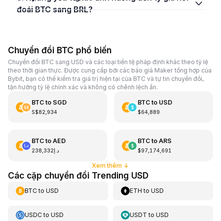
đoái BTC sang BRL?
Chuyển đổi BTC phổ biến
Chuyển đổi BTC sang USD và các loại tiền tệ pháp định khác theo tỷ lệ
theo thời gian thực. Được cung cấp bởi các báo giá Maker tổng hợp của
Bybit, bạn có thể kiểm tra giá trị hiện tại của BTC và tự tin chuyển đổi,
tận hưởng tỷ lệ chính xác và không có chênh lệch ẩn.
BTC
to
SGD
BTC
to
USD
S$82,934
$64,889
BTC
to
AED
BTC
to
ARS
د.إ238,332
$97,174,691
Xem thêm
↓
Các cặp chuyển đổi Trending USD
BTC
to
USD
ETH
to
USD
USDC
to
USD
USDT
to
USD