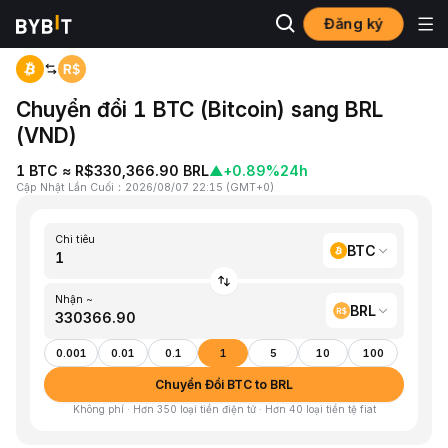
Đăng ký
Trang chủ
BTC to BRL
Chuyển đổi 1 BTC (Bitcoin) sang BRL
(VND)
1 BTC ≈ R$330,366.90 BRL
▲
+0.89%
24h
Cập Nhật Lần Cuối
：
2026/08/07 22:15
(
GMT+0
)
Chi tiêu
BTC
Nhận ~
BRL
0.001
0.01
0.1
1
5
10
100
Chuyển Đổi BTC to BRL
Không phí · Hơn 350 loại tiền điện tử · Hơn 40 loại tiền tệ fiat