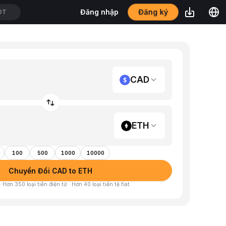
Đăng ký
Đăng nhập
DT
CAD
ETH
100
500
1000
10000
Chuyển Đổi CAD to ETH
 Hơn 350 loại tiền điện tử · Hơn 40 loại tiền tệ fiat