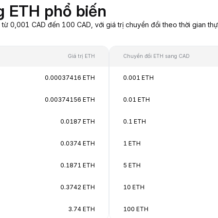
g ETH phổ biến
ừ 0,001 CAD đến 100 CAD, với giá trị chuyển đổi theo thời gian thự
Giá trị ETH
Chuyển đổi ETH sang CAD
0.00037416 ETH
0.001 ETH
0.00374156 ETH
0.01 ETH
0.0187 ETH
0.1 ETH
0.0374 ETH
1 ETH
0.1871 ETH
5 ETH
0.3742 ETH
10 ETH
3.74 ETH
100 ETH