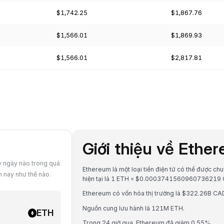
$1,742.25
$1,867.76
$1,566.01
$1,869.93
$1,566.01
$2,817.81
Giới thiệu về Ethe
ỳ ngày nào trong quá
Ethereum là một loại tiền điện tử có thể được ch
m nay như thế nào.
hiện tại là 1 ETH = $0.0003741560960736219
Ethereum có vốn hóa thị trường là $322.26B CAD
Nguồn cung lưu hành là 121M ETH.
ETH
Trong 24 giờ qua, Ethereum đã giảm 0.55%.