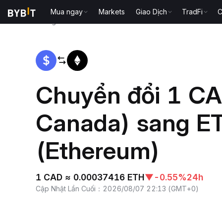
Mua ngay
Markets
Giao Dịch
TradFi
C
Trang chủ
CAD to ETH
Chuyển đổi 1 CA
Canada) sang E
(Ethereum)
1 CAD ≈ 0.00037416 ETH
▼
-0.55%
24h
Cập Nhật Lần Cuối
：
2026/08/07 22:13
(
GMT+0
)