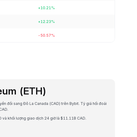
+10.21%
+12.23%
-50.57%
reum (ETH)
uyển đổi sang Đô La Canada (CAD) trên Bybit. Tỷ giá hối đoái
 CAD.
 và khối lượng giao dịch 24 giờ là $11.11B CAD.