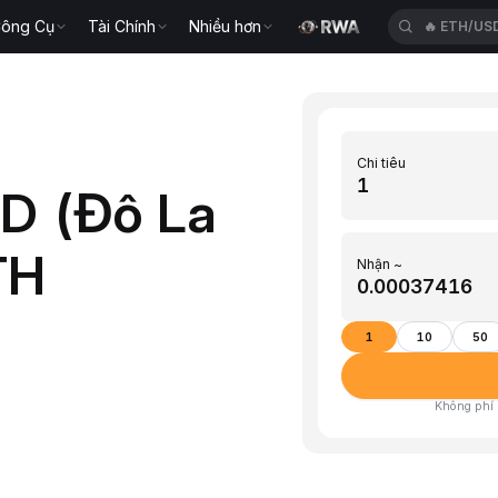
ông Cụ
Tài Chính
Nhiều hơn
🔥
CROUS
Chi tiêu
D (Đô La
TH
Nhận ~
1
10
50
Không phí ·