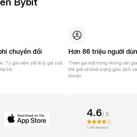
rên Bybit
hí chuyển đổi
Hơn 86 triệu người dù
n. Tỷ giá niêm yết là tỷ giá cuối
Tham gia một trong những sàn gi
ải trả.
thế giới về khối lượng giao dịch v
khoản.
4.6
/ 5
1.4M Reviews