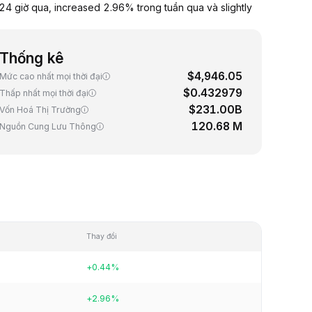
4 giờ qua, increased 2.96% trong tuần qua và slightly
Thống kê
$4,946.05
Mức cao nhất mọi thời đại
$0.432979
Thấp nhất mọi thời đại
$231.00B
Vốn Hoá Thị Trường
120.68 M
Nguồn Cung Lưu Thông
Thay đổi
+0.44%
+2.96%