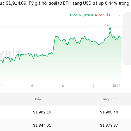
c $1,914.09. Tỷ giá hối đoái từ ETH sang USD đã up 0.44% trong 2
Cao
:
$
1,928.81
Thấp
:
$
1,835.29
Thấp
Trung Bình
$1,902.16
$1,908.40
$1,844.61
$1,879.87