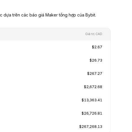
c dựa trên các báo giá Maker tổng hợp của Bybit.
Giá trị CAD
$2.67
$26.73
$267.27
$2,672.68
$13,363.41
$26,726.81
$267,268.13