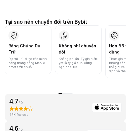
Tại sao nên chuyển đổi trên Bybit
Bằng Chứng Dự
Không phí chuyển
Hơn 86 tri
Trữ
đổi
dùng
Dự trữ 1:1 được xác minh
Không phí ẩn. Tỷ giá niêm
Tham gia một 
hàng tháng bằng Merkle
yết là tỷ giá cuối cùng
những sàn gia
proof trên chuỗi.
bạn phải trả.
thế giới về khố
dịch và thanh
4.7
/ 5
47K Reviews
4.6
/ 5