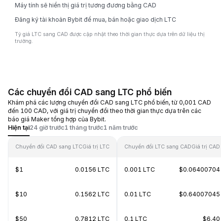
Máy tính sẽ hiển thị giá trị tương đương bằng CAD
Đăng ký tài khoản Bybit để mua, bán hoặc giao dịch LTC
Tỷ giá LTC sang CAD được cập nhật theo thời gian thực dựa trên dữ liệu thị
trường.
Các chuyển đổi CAD sang LTC phổ biến
Khám phá các lượng chuyển đổi CAD sang LTC phổ biến, từ 0,001 CAD
đến 100 CAD, với giá trị chuyển đổi theo thời gian thực dựa trên các
báo giá Maker tổng hợp của Bybit.
Hiện tại
24 giờ trước
1 tháng trước
1 năm trước
Chuyển đổi CAD sang LTC
Giá trị LTC
Chuyển đổi LTC sang CAD
Giá trị CAD
$1
0.0156 LTC
0.001 LTC
$0.06400704
$10
0.1562 LTC
0.01 LTC
$0.64007045
$50
0.7812 LTC
0.1 LTC
$6.40