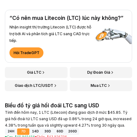
“Có nên mua Litecoin (LTC) lúc này không?”
Nhận insight thị trường Litecoin (LTC) được hỗ
trợ bởi AI và phân tích giá LTC sang CAD trực
tiếp.
Hỏi TradeGPT
Giá LTC
Dự Đoán Giá
Giao dịch LTC/USDT
Mua LTC
Biểu đồ tỷ giá hối đoái LTC sang USD
Tính đến hôm nay, 1 LTC (Litecoin) đang giao dịch ở mức $45.85. Tỷ
giá hối đoái từ LTC sang USD đã up 0.86% trong 24 giờ qua, increased
4.38% trong tuần qua và slightly upward 4.27% trong 30 ngày qua.
24H
7D
14D
30D
60D
200D
Cao
:
$
45.945456
Thấp
:
$
43.926706