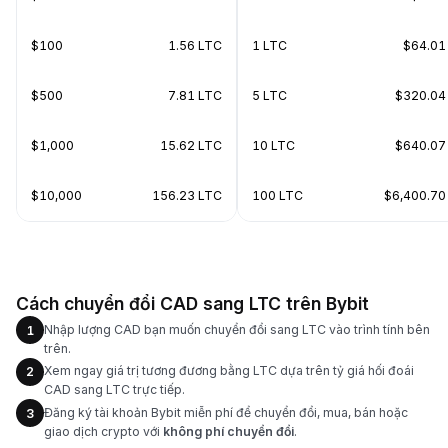
$100
1.56 LTC
1 LTC
$64.01
$500
7.81 LTC
5 LTC
$320.04
$1,000
15.62 LTC
10 LTC
$640.07
$10,000
156.23 LTC
100 LTC
$6,400.70
Cách chuyển đổi CAD sang LTC trên Bybit
Nhập lượng CAD bạn muốn chuyển đổi sang LTC vào trình tính bên
1
trên.
Xem ngay giá trị tương đương bằng LTC dựa trên tỷ giá hối đoái
2
CAD sang LTC trực tiếp.
Đăng ký tài khoản Bybit miễn phí để chuyển đổi, mua, bán hoặc
3
giao dịch crypto với
không phí chuyển đổi
.