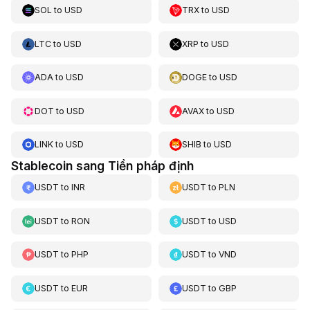
SOL
to
USD
TRX
to
USD
LTC
to
USD
XRP
to
USD
ADA
to
USD
DOGE
to
USD
DOT
to
USD
AVAX
to
USD
LINK
to
USD
SHIB
to
USD
Stablecoin sang Tiền pháp định
USDT
to
INR
USDT
to
PLN
USDT
to
RON
USDT
to
USD
USDT
to
PHP
USDT
to
VND
USDT
to
EUR
USDT
to
GBP