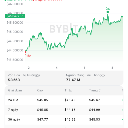
Cập Nhật Lần Cuối: 2026-08-08, 18:18 GMT+0
Mức cao nhất mọi thời đại
Thấp nhất mọi thời đại
$410.26
$1.15
Vốn Hoá Thị Trường
Nguồn Cung Lưu Thông
$3.55B
77.47 M
Giai đoạn
Cao
Thấp
Trung Bình
Thay
24 Giờ
$45.85
$45.49
$45.67
+0.
7 ngày
$45.85
$44.18
$44.99
+4.
30 ngày
$47.77
$43.52
$45.53
+4.