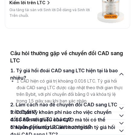
Kiếm lời trên LTC
Gia tăng tài sản với Sinh lời Dễ dàng và Sinh lời
Trên chuỗi.
Câu hỏi thường gặp về chuyển đổi CAD sang
LTC
1. Tỷ giá hối đoái CAD sang LTC hiện tại là bao
nhiêu?
1 CAD hiện có giá trị khoảng 0.016 LTC. Tỷ giá hối
đoái CAD sang LTC được cập nhật theo thời gian thực
trên Bybit, với phí chuyển đổi bằng 0 và khóa tỷ lệ
trong 15 giây sau khi bạn xác nhận.
2. Làm cách nào để chuyển đổi CAD sang LTC
trên Bybit?
3. Có bất kỳ khoản phí nào cho việc chuyển
đổi CAD sang LTC không?
4. Số tiền tối thiểu của CAD mà tôi có thể
chuyển đổi sang LTC là bao nhiêu?
5. Những yếu tố nào ảnh hưởng đến tỷ giá hối
đoái CAD sang LTC?