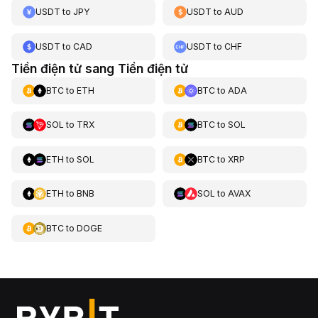
USDT
to
JPY
USDT
to
AUD
USDT
to
CAD
USDT
to
CHF
Tiền điện tử sang Tiền điện tử
BTC
to
ETH
BTC
to
ADA
SOL
to
TRX
BTC
to
SOL
ETH
to
SOL
BTC
to
XRP
ETH
to
BNB
SOL
to
AVAX
BTC
to
DOGE