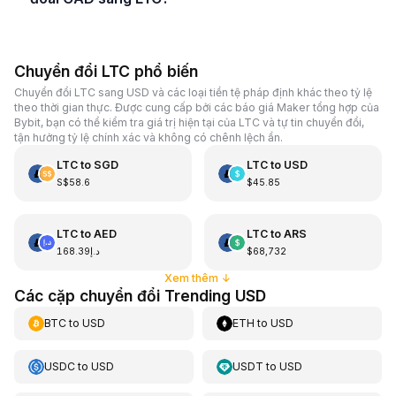
Chuyển đổi LTC phổ biến
Chuyển đổi LTC sang USD và các loại tiền tệ pháp định khác theo tỷ lệ
theo thời gian thực. Được cung cấp bởi các báo giá Maker tổng hợp của
Bybit, bạn có thể kiểm tra giá trị hiện tại của LTC và tự tin chuyển đổi,
tận hưởng tỷ lệ chính xác và không có chênh lệch ẩn.
LTC
to
SGD
LTC
to
USD
S$58.6
$45.85
LTC
to
AED
LTC
to
ARS
د.إ168.39
$68,732
Xem thêm
↓
Các cặp chuyển đổi Trending USD
BTC
to
USD
ETH
to
USD
USDC
to
USD
USDT
to
USD