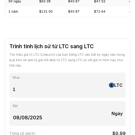
90 ngày
$60.38
$40.87
$47.02
+7.
1 năm
$131.00
$40.87
$72.64
-62
Trình tính lịch sử từ LTC sang LTC
Tìm hiểu giá trị LTC (Litecoin) của bạn bằng LTC vào bất kỳ ngày nào trong
quá khứ và xem tỷ giá hối đoái từ LTC sang LTC so với giá trị hôm nay như
thế nào.
Mua
LTC
Bật
Ngày
$0.99
Từng có giá trị