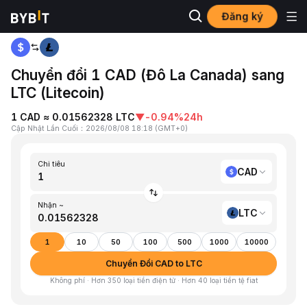
Đăng ký
Trang chủ
CAD to LTC
Chuyển đổi 1 CAD (Đô La Canada) sang
LTC (Litecoin)
1 CAD ≈ 0.01562328 LTC
▼
-0.94%
24h
Cập Nhật Lần Cuối
：
2026/08/08 18:18
(
GMT+0
)
Chi tiêu
CAD
Nhận ~
LTC
1
10
50
100
500
1000
10000
Chuyển Đổi CAD to LTC
Không phí · Hơn 350 loại tiền điện tử · Hơn 40 loại tiền tệ fiat