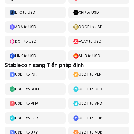
LTC
to
USD
XRP
to
USD
ADA
to
USD
DOGE
to
USD
DOT
to
USD
AVAX
to
USD
LINK
to
USD
SHIB
to
USD
Stablecoin sang Tiền pháp định
USDT
to
INR
USDT
to
PLN
USDT
to
RON
USDT
to
USD
USDT
to
PHP
USDT
to
VND
USDT
to
EUR
USDT
to
GBP
USDT
to
JPY
USDT
to
AUD