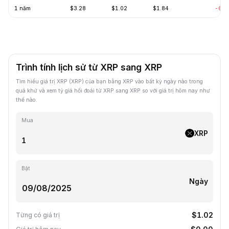
1 năm
$3.28
$1.02
$1.84
-68.
Trình tính lịch sử từ XRP sang XRP
Tìm hiểu giá trị XRP (XRP) của bạn bằng XRP vào bất kỳ ngày nào trong
quá khứ và xem tỷ giá hối đoái từ XRP sang XRP so với giá trị hôm nay như
thế nào.
Mua
XRP
Bật
Ngày
$1.02
Từng có giá trị