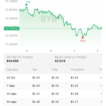
Cập Nhật Lần Cuối: 2026-08-09, 07:28 GMT+0
Mức cao nhất mọi thời đại
Thấp nhất mọi thời đại
$3.65
$0.002686
Vốn Hoá Thị Trường
Nguồn Cung Lưu Thông
$64.85B
62.53 B
Giai đoạn
Cao
Thấp
Trung Bình
Thay 
24 Giờ
$1.04
$1.04
$1.04
+0.2
7 ngày
$1.09
$1.02
$1.05
-4.0
30 ngày
$1.14
$1.02
$1.08
-6.1
90 ngày
$1.48
$1.02
$1.17
-6.6