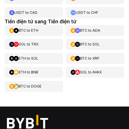
USDT
to
CAD
USDT
to
CHF
Tiền điện tử sang Tiền điện tử
BTC
to
ETH
BTC
to
ADA
SOL
to
TRX
BTC
to
SOL
ETH
to
SOL
BTC
to
XRP
ETH
to
BNB
SOL
to
AVAX
BTC
to
DOGE