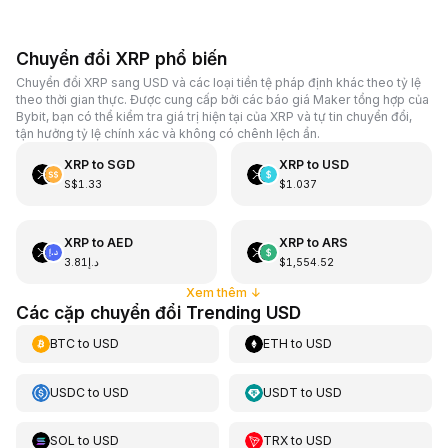
Chuyển đổi XRP phổ biến
Chuyển đổi XRP sang USD và các loại tiền tệ pháp định khác theo tỷ lệ
theo thời gian thực. Được cung cấp bởi các báo giá Maker tổng hợp của
Bybit, bạn có thể kiểm tra giá trị hiện tại của XRP và tự tin chuyển đổi,
tận hưởng tỷ lệ chính xác và không có chênh lệch ẩn.
XRP
to
SGD
XRP
to
USD
S$1.33
$1.037
XRP
to
AED
XRP
to
ARS
د.إ3.81
$1,554.52
Xem thêm
↓
Các cặp chuyển đổi Trending USD
BTC
to
USD
ETH
to
USD
USDC
to
USD
USDT
to
USD
SOL
to
USD
TRX
to
USD