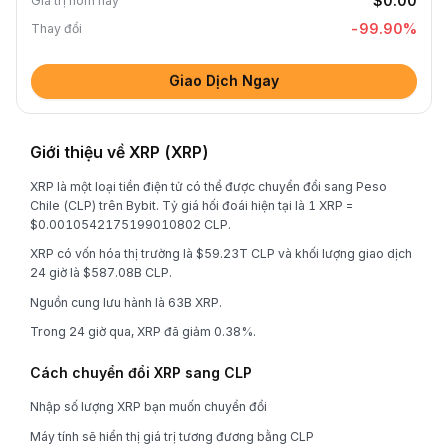
$0.00
Giá trị hôm nay
-99.90
%
Thay đổi
Giao Dịch Ngay
Giới thiệu về XRP (XRP)
XRP là một loại tiền điện tử có thể được chuyển đổi sang Peso
Chile (CLP) trên Bybit. Tỷ giá hối đoái hiện tại là 1 XRP =
$0.0010542175199010802 CLP.
XRP có vốn hóa thị trường là $59.23T CLP và khối lượng giao dịch
24 giờ là $587.08B CLP.
Nguồn cung lưu hành là 63B XRP.
Trong 24 giờ qua, XRP đã giảm 0.38%.
Cách chuyển đổi XRP sang CLP
Nhập số lượng XRP bạn muốn chuyển đổi
Máy tính sẽ hiển thị giá trị tương đương bằng CLP