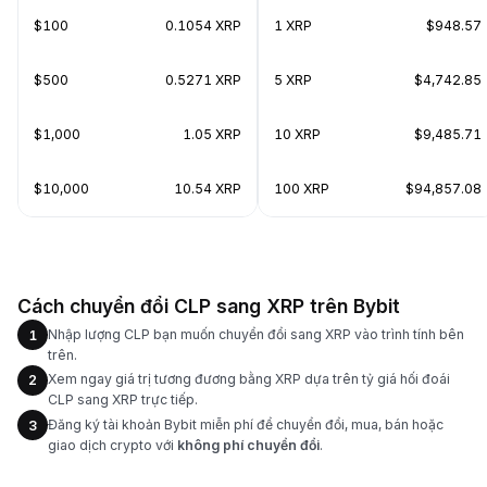
$100
0.1054 XRP
1 XRP
$948.57
$500
0.5271 XRP
5 XRP
$4,742.85
$1,000
1.05 XRP
10 XRP
$9,485.71
$10,000
10.54 XRP
100 XRP
$94,857.08
Cách chuyển đổi CLP sang XRP trên Bybit
Nhập lượng CLP bạn muốn chuyển đổi sang XRP vào trình tính bên
1
trên.
Xem ngay giá trị tương đương bằng XRP dựa trên tỷ giá hối đoái
2
CLP sang XRP trực tiếp.
Đăng ký tài khoản Bybit miễn phí để chuyển đổi, mua, bán hoặc
3
giao dịch crypto với
không phí chuyển đổi
.