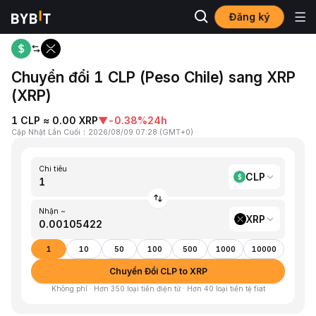
Đăng ký
Trang chủ
CLP to XRP
Chuyển đổi 1 CLP (Peso Chile) sang XRP
(XRP)
1 CLP ≈ 0.00 XRP
▼
-0.38%
24h
Cập Nhật Lần Cuối
：
2026/08/09 07:28
(
GMT+0
)
Chi tiêu
CLP
Nhận ~
XRP
1
10
50
100
500
1000
10000
Chuyển Đổi CLP to XRP
Không phí · Hơn 350 loại tiền điện tử · Hơn 40 loại tiền tệ fiat