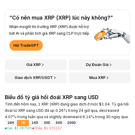
“Có nên mua XRP (XRP) lúc này không?”
Nhận insight thị trường XRP (XRP) được hỗ trợ
bởi AI và phân tích giá XRP sang CLP trực tiếp.
Hỏi TradeGPT
Giá XRP
Dự Đoán Giá
Giao dịch XRP/USDT
Mua XRP
Biểu đồ tỷ giá hối đoái XRP sang USD
Tính đến hôm nay, 1 XRP (XRP) đang giao dịch ở mức $1.04. Tỷ giá hối
đoái từ XRP sang USD đã up 0.26% trong 24 giờ qua, decreased
4.07% trong tuần qua và slightly downward 6.14% trong 30 ngày qua.
24H
7D
14D
30D
60D
200D
Cao
:
$
1.087501
Thấp
:
$
1.015157