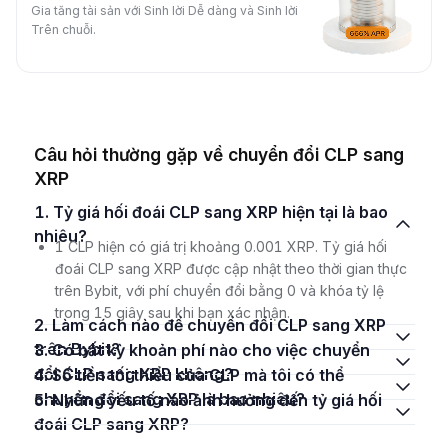
Gia tăng tài sản với Sinh lời Dễ dàng và Sinh lời
Trên chuỗi.
Câu hỏi thường gặp về chuyển đổi CLP sang
XRP
1. Tỷ giá hối đoái CLP sang XRP hiện tại là bao
nhiêu?
1 CLP hiện có giá trị khoảng 0.001 XRP. Tỷ giá hối
đoái CLP sang XRP được cập nhật theo thời gian thực
trên Bybit, với phí chuyển đổi bằng 0 và khóa tỷ lệ
trong 15 giây sau khi bạn xác nhận.
2. Làm cách nào để chuyển đổi CLP sang XRP
trên Bybit?
3. Có bất kỳ khoản phí nào cho việc chuyển
đổi CLP sang XRP không?
4. Số tiền tối thiểu của CLP mà tôi có thể
chuyển đổi sang XRP là bao nhiêu?
5. Những yếu tố nào ảnh hưởng đến tỷ giá hối
đoái CLP sang XRP?