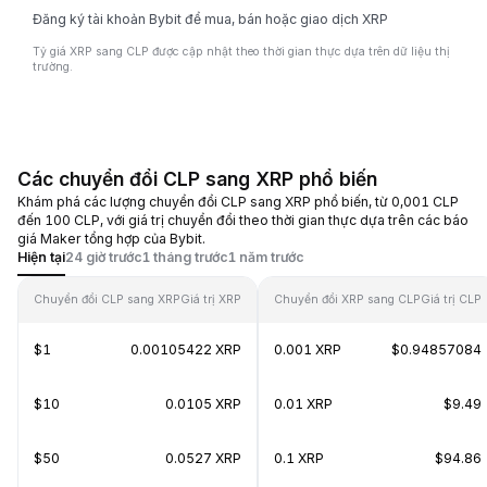
Đăng ký tài khoản Bybit để mua, bán hoặc giao dịch XRP
Tỷ giá XRP sang CLP được cập nhật theo thời gian thực dựa trên dữ liệu thị
trường.
Các chuyển đổi CLP sang XRP phổ biến
Khám phá các lượng chuyển đổi CLP sang XRP phổ biến, từ 0,001 CLP
đến 100 CLP, với giá trị chuyển đổi theo thời gian thực dựa trên các báo
giá Maker tổng hợp của Bybit.
Hiện tại
24 giờ trước
1 tháng trước
1 năm trước
Chuyển đổi CLP sang XRP
Giá trị XRP
Chuyển đổi XRP sang CLP
Giá trị CLP
$1
0.00105422 XRP
0.001 XRP
$0.94857084
$10
0.0105 XRP
0.01 XRP
$9.49
$50
0.0527 XRP
0.1 XRP
$94.86