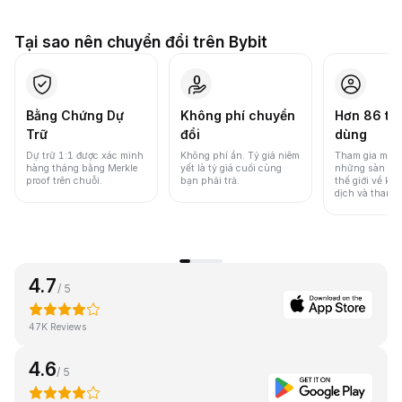
Tại sao nên chuyển đổi trên Bybit
Bằng Chứng Dự
Không phí chuyển
Hơn 86 tri
Trữ
đổi
dùng
Dự trữ 1:1 được xác minh
Không phí ẩn. Tỷ giá niêm
Tham gia một 
hàng tháng bằng Merkle
yết là tỷ giá cuối cùng
những sàn gia
proof trên chuỗi.
bạn phải trả.
thế giới về khố
dịch và thanh
4.7
/ 5
47K Reviews
4.6
/ 5