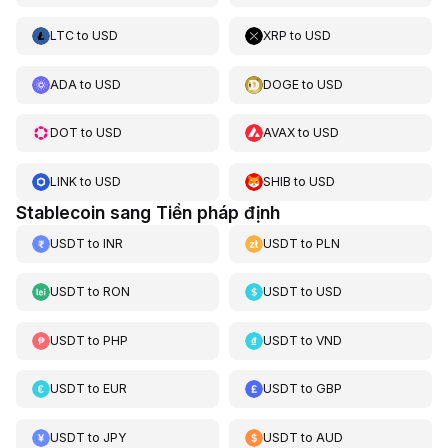
LTC
to
USD
XRP
to
USD
ADA
to
USD
DOGE
to
USD
DOT
to
USD
AVAX
to
USD
LINK
to
USD
SHIB
to
USD
Stablecoin sang Tiền pháp định
USDT
to
INR
USDT
to
PLN
USDT
to
RON
USDT
to
USD
USDT
to
PHP
USDT
to
VND
USDT
to
EUR
USDT
to
GBP
USDT
to
JPY
USDT
to
AUD