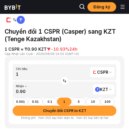
Đăng ký
Trang chủ
CSPR to KZT
Chuyển đổi 1 CSPR (Casper) sang KZT
(Tenge Kazakhstan)
1 CSPR ≈ ₸0.90 KZT
▼
-10.93%
24h
Cập Nhật Lần Cuối
：
2026/08/08 19:50
(
GMT+0
)
Chi tiêu
CSPR
Nhận ~
KZT
0.001
0.01
0.1
1
5
10
100
Chuyển Đổi CSPR to KZT
Không phí · Hơn 350 loại tiền điện tử · Hơn 40 loại tiền tệ fiat