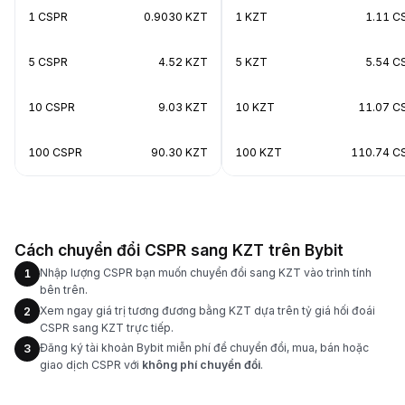
1 CSPR
0.9030 KZT
1 KZT
1.11 C
5 CSPR
4.52 KZT
5 KZT
5.54 C
10 CSPR
9.03 KZT
10 KZT
11.07 C
100 CSPR
90.30 KZT
100 KZT
110.74 C
Cách chuyển đổi CSPR sang KZT trên Bybit
Nhập lượng CSPR bạn muốn chuyển đổi sang KZT vào trình tính
1
bên trên.
Xem ngay giá trị tương đương bằng KZT dựa trên tỷ giá hối đoái
2
CSPR sang KZT trực tiếp.
Đăng ký tài khoản Bybit miễn phí để chuyển đổi, mua, bán hoặc
3
giao dịch CSPR với
không phí chuyển đổi
.