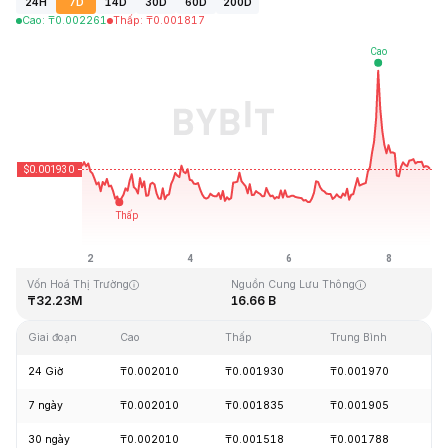
24H
7D
14D
30D
60D
200D
Cao
:
₸
0.002261
Thấp
:
₸
0.001817
Cập Nhật Lần Cuối: 2026-08-08, 19:50 GMT+0
Mức cao nhất mọi thời đại
Thấp nhất mọi thời đại
₸1.33
₸0.001460
Vốn Hoá Thị Trường
Nguồn Cung Lưu Thông
₸32.23M
16.66 B
Giai đoạn
Cao
Thấp
Trung Bình
Th
24 Giờ
₸0.002010
₸0.001930
₸0.001970
-
7 ngày
₸0.002010
₸0.001835
₸0.001905
+
30 ngày
₸0.002010
₸0.001518
₸0.001788
+