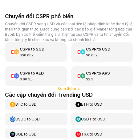
Chuyển đổi CSPR phổ biến
Chuyển đổi CSPR sang USD và các loại tiền tệ pháp định khác theo tỷ lệ
theo thời gian thực. Được cung cấp bởi các báo giá Maker tổng hợp của
Bybit, bạn có thể kiểm tra giá trị hiện tại của CSPR và tự tin chuyển đổi,
tận hưởng tỷ lệ chính xác và không có chênh lệch ẩn.
CSPR
to
SGD
CSPR
to
USD
S$0.002
$0.002
CSPR
to
AED
CSPR
to
ARS
د.إ0.007
$2.9
Xem thêm
↓
Các cặp chuyển đổi Trending USD
BTC
to
USD
ETH
to
USD
USDC
to
USD
USDT
to
USD
SOL
to
USD
TRX
to
USD