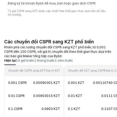
Đăng ký tài khoản Bybit để mua, bán hoặc giao dịch CSPR
Tỷ giá CSPR sang KZT được cập nhật theo thời gian thực dựa trên dữ liệu
thị trường.
Các chuyển đổi CSPR sang KZT phổ biến
Khám phá các lượng chuyển đổi CSPR sang KZT phổ biến, từ 0,001
CSPR đến 100 CSPR, với giá trị chuyển đổi theo thời gian thực dựa trên
các báo giá Maker tổng hợp của Bybit.
Hiện tại
24 giờ trước
1 tháng trước
1 năm trước
Chuyển đổi CSPR sang KZT
Giá trị KZT
Chuyển đổi KZT sang CSPR
Giá trị 
0.001 CSPR
0.00090301 KZT
0.001 KZT
0.00110740 C
0.01 CSPR
0.00903015 KZT
0.01 KZT
0.0111 C
0.1 CSPR
0.0903 KZT
0.1 KZT
0.1107 C