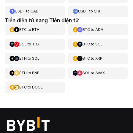
USDT
to
CAD
USDT
to
CHF
Tiền điện tử sang Tiền điện tử
BTC
to
ETH
BTC
to
ADA
SOL
to
TRX
BTC
to
SOL
ETH
to
SOL
BTC
to
XRP
ETH
to
BNB
SOL
to
AVAX
BTC
to
DOGE