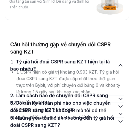
Gia tăng tài sản với Sinh lời Dễ dàng và Sinh lời
Trên chuỗi.
Câu hỏi thường gặp về chuyển đổi CSPR
sang KZT
1. Tỷ giá hối đoái CSPR sang KZT hiện tại là
bao nhiêu?
1 CSPR hiện có giá trị khoảng 0.903 KZT. Tỷ giá hối
đoái CSPR sang KZT được cập nhật theo thời gian
thực trên Bybit, với phí chuyển đổi bằng 0 và khóa tỷ
lệ trong 15 giây sau khi bạn xác nhận.
2. Làm cách nào để chuyển đổi CSPR sang
KZT trên Bybit?
3. Có bất kỳ khoản phí nào cho việc chuyển
đổi CSPR sang KZT không?
4. Số tiền tối thiểu của CSPR mà tôi có thể
chuyển đổi sang KZT là bao nhiêu?
5. Những yếu tố nào ảnh hưởng đến tỷ giá hối
đoái CSPR sang KZT?