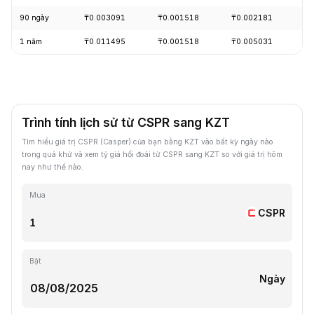
90 ngày
₸0.003091
₸0.001518
₸0.002181
-
1 năm
₸0.011495
₸0.001518
₸0.005031
-
Trình tính lịch sử từ CSPR sang KZT
Tìm hiểu giá trị CSPR (Casper) của bạn bằng KZT vào bất kỳ ngày nào
trong quá khứ và xem tỷ giá hối đoái từ CSPR sang KZT so với giá trị hôm
nay như thế nào.
Mua
CSPR
Bật
Ngày