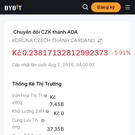
Đăng ký
Thị trường
Giá Cardano ADA
Koruna Czech to Cardano
Chuyển đổi CZK thành ADA
KORUNA CZECH THÀNH CARDANO
Kč
0.23817132812992373
-5.91%
Cập nhật lần cuối: Aug 7, 2026, 04:00:00
Thống Kê Thị Trường
Vốn Hoá Thị Tr
ường
7.45B
Khối Lượng 24H
0
Cung Lưu Th
ông
37.35B