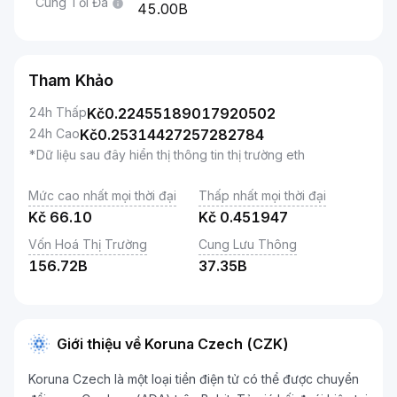
Cung Tối Đa
45.00B
Tham Khảo
24h Thấp
Kč
0.22455189017920502
24h Cao
Kč
0.25314427257282784
*Dữ liệu sau đây hiển thị thông tin thị trường eth
Mức cao nhất mọi thời đại
Thấp nhất mọi thời đại
Kč
66.10
Kč
0.451947
Vốn Hoá Thị Trường
Cung Lưu Thông
156.72B
37.35B
Giới thiệu về Koruna Czech (CZK)
Koruna Czech là một loại tiền điện tử có thể được chuyển