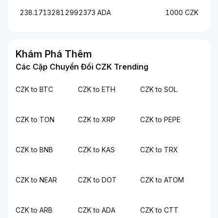
238.17132812992373 ADA
1000 CZK
Khám Phá Thêm
Các Cặp Chuyển Đổi CZK Trending
CZK to BTC
CZK to ETH
CZK to SOL
CZK to TON
CZK to XRP
CZK to PEPE
CZK to BNB
CZK to KAS
CZK to TRX
CZK to NEAR
CZK to DOT
CZK to ATOM
CZK to ARB
CZK to ADA
CZK to CTT