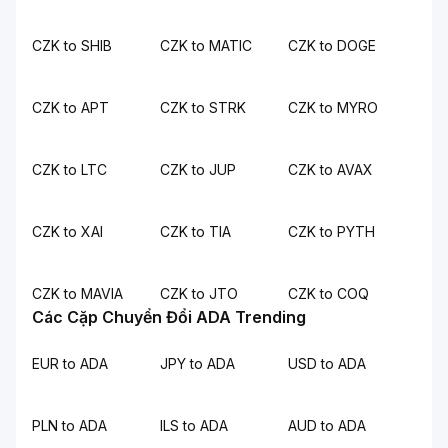
CZK to SHIB
CZK to MATIC
CZK to DOGE
CZK to APT
CZK to STRK
CZK to MYRO
CZK to LTC
CZK to JUP
CZK to AVAX
CZK to XAI
CZK to TIA
CZK to PYTH
CZK to MAVIA
CZK to JTO
CZK to COQ
Các Cặp Chuyển Đổi ADA Trending
EUR to ADA
JPY to ADA
USD to ADA
PLN to ADA
ILS to ADA
AUD to ADA