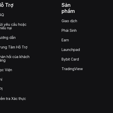
Hỗ Trợ
Sản
phẩm
AQ
Giao dịch
ửi yêu cầu hoặc
hiếu nại
Phái Sinh
ướng dẫn
Earn
rung Tâm Hỗ Trợ
Launchpad
hản hồi của khách
Bybit Card
àng
TradingView
ọc Viện
hí
PI
iểm tra Xác thực