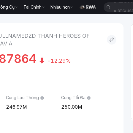
ông Cụ
Tài Chính
Nhiều hơn
🔥
BTC/US
D to Heroes of Mavia
ULLNAMEDZD THÀNH HEROES OF
AVIA
87864
-12.29%
Cung Lưu Thông
Cung Tối Đa
246.97M
250.00M