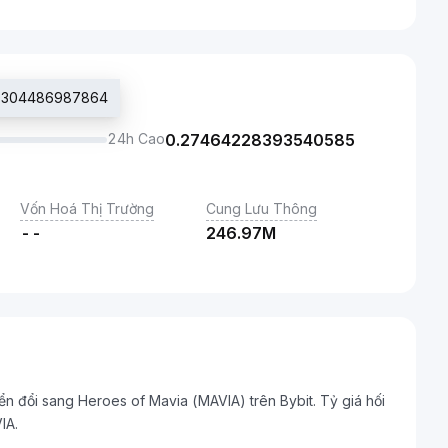
820304486987864
24h Cao
0.27464228393540585
Vốn Hoá Thị Trường
Cung Lưu Thông
--
246.97M
ển đổi sang Heroes of Mavia (MAVIA) trên Bybit. Tỷ giá hối
IA.