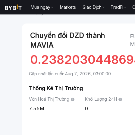
Mua ngay
Markets
Giao Dịch
TradFi
C
Thị trường
Giá Heroes of Mavia MAVIA
fullNameDZ
Chuyển đổi DZD thành
F
MAVIA
M
0.238203044869
Cập nhật lần cuối: Aug 7, 2026, 03:00:00
Thống Kê Thị Trường
Vốn Hoá Thị Trường
Khối Lượng 24H
7.55M
0