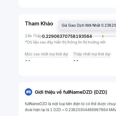
Tham Khảo
Giá Giao Dịch Mới Nhất 0.23
24h Thấp
0.22906370758193564
*Dữ liệu sau đây hiển thị thông tin thị trường eth
Mức cao nhất mọi thời đại
Thấp nhất mọi thời đại
--
--
Giới thiệu về fullNameDZD (DZD)
fullNameDZD là một loại tiền điện tử có thể được chuy
đoái hiện tại là 1 DZD = 0.23820304486987864 MAV