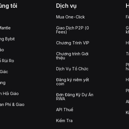
ng tôi
Dịch vụ
Mua One-Click
F
antle
Giao Dịch P2P (0
G
Fees)
k
g Bybit
Chương Trình VIP
H
áo
Chương trình Giới
T
thiệu
 Rủi Ro
P
Dịch Vụ Tổ Chức
h
Giác
Đăng ký niêm yết
H
ụng
coin
P
n Hồi Giáo
Đơn Đăng Ký Dự Án
RWA
A
n Phí & Giao
API Thuế
K
Kiểm Tra