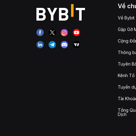
Về chú
Về Bybit
Gặp Gỡ M
Cộng Đồn
Thông b
Tuyên Bố
Kênh Tố 
Tuyển d
Tài Khoả
Tổng Qua
Dịch