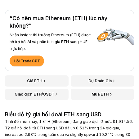
“Có nên mua Ethereum (ETH) lúc này
không?”
Nhận insight thị trường Ethereum (ETH) được
hỗ trợ bởi AI và phân tích giá ETH sang HUF
trực tiếp.
Hỏi TradeGPT
Giá ETH
Dự Đoán Giá
Giao dịch ETH/USDT
Mua ETH
Biểu đồ tỷ giá hối đoái ETH sang USD
Tính đến hôm nay, 1 ETH (Ethereum) đang giao dịch ở mức $1,914.56.
Tỷ giá hối đoái từ ETH sang USD đã up 0.51% trong 24 giờ qua,
increased 2.98% trong tuần qua và slightly upward 10.24% trong 30