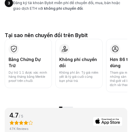
Đăng ký tài khoản Bybit miễn phí để chuyển đổi, mua, bán hoặc
3
giao dịch ETH với
không phí chuyển đổi
.
Tại sao nên chuyển đổi trên Bybit
Bằng Chứng Dự
Không phí chuyển
Hơn 86 tri
Trữ
đổi
dùng
Dự trữ 1:1 được xác minh
Không phí ẩn. Tỷ giá niêm
Tham gia một 
hàng tháng bằng Merkle
yết là tỷ giá cuối cùng
những sàn gia
proof trên chuỗi.
bạn phải trả.
thế giới về khố
dịch và thanh
4.7
/ 5
47K Reviews