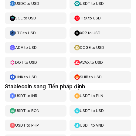
USDC
to
USD
USDT
to
USD
SOL
to
USD
TRX
to
USD
LTC
to
USD
XRP
to
USD
ADA
to
USD
DOGE
to
USD
DOT
to
USD
AVAX
to
USD
LINK
to
USD
SHIB
to
USD
Stablecoin sang Tiền pháp định
USDT
to
INR
USDT
to
PLN
USDT
to
RON
USDT
to
USD
USDT
to
PHP
USDT
to
VND