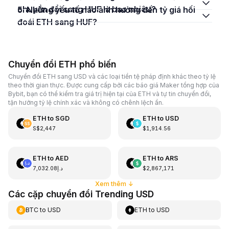
chuyển đổi sang HUF là bao nhiêu?
5. Những yếu tố nào ảnh hưởng đến tỷ giá hối
đoái ETH sang HUF?
Chuyển đổi ETH phổ biến
Chuyển đổi ETH sang USD và các loại tiền tệ pháp định khác theo tỷ lệ
theo thời gian thực. Được cung cấp bởi các báo giá Maker tổng hợp của
Bybit, bạn có thể kiểm tra giá trị hiện tại của ETH và tự tin chuyển đổi,
tận hưởng tỷ lệ chính xác và không có chênh lệch ẩn.
ETH
to
SGD
ETH
to
USD
S$2,447
$1,914.56
ETH
to
AED
ETH
to
ARS
د.إ7,032.08
$2,867,171
Xem thêm
↓
Các cặp chuyển đổi Trending USD
BTC
to
USD
ETH
to
USD