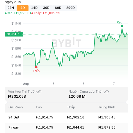
ngày qua.
24H
7D
14D
30D
60D
200D
Cao
:
Ft
1,928.81
Thấp
:
Ft
1,835.29
Cập Nhật Lần Cuối: 2026-08-07, 22:21 GMT+0
Mức cao nhất mọi thời đại
Thấp nhất mọi thời đại
Ft4,946.05
Ft0.432979
Vốn Hoá Thị Trường
Nguồn Cung Lưu Thông
Ft231.05B
120.68 M
Giai đoạn
Cao
Thấp
Trung Bình
Th
24 Giờ
Ft1,914.75
Ft1,902.16
Ft1,908.45
+
7 ngày
Ft1,914.75
Ft1,844.61
Ft1,879.88
+