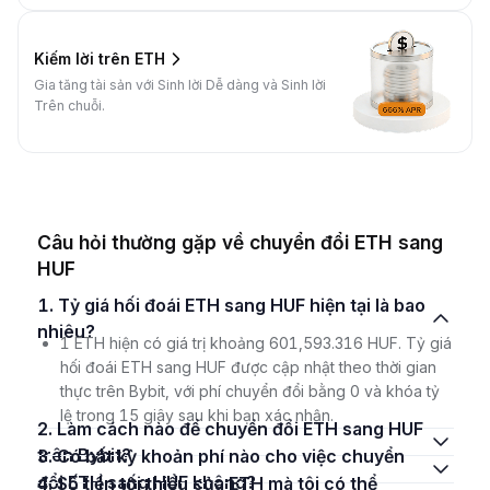
Kiếm lời trên ETH
Gia tăng tài sản với Sinh lời Dễ dàng và Sinh lời
Trên chuỗi.
Câu hỏi thường gặp về chuyển đổi ETH sang
HUF
1. Tỷ giá hối đoái ETH sang HUF hiện tại là bao
nhiêu?
1 ETH hiện có giá trị khoảng 601,593.316 HUF. Tỷ giá
hối đoái ETH sang HUF được cập nhật theo thời gian
thực trên Bybit, với phí chuyển đổi bằng 0 và khóa tỷ
lệ trong 15 giây sau khi bạn xác nhận.
2. Làm cách nào để chuyển đổi ETH sang HUF
trên Bybit?
3. Có bất kỳ khoản phí nào cho việc chuyển
đổi ETH sang HUF không?
4. Số tiền tối thiểu của ETH mà tôi có thể