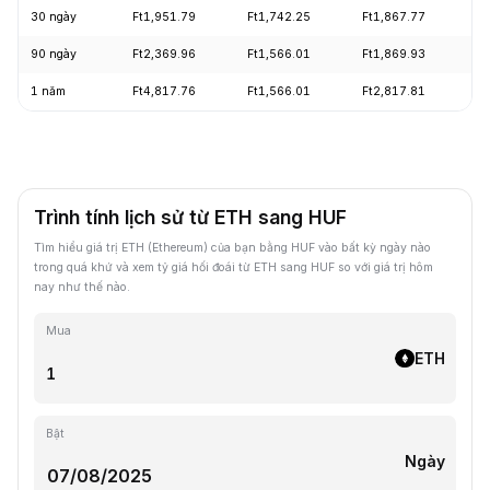
30 ngày
Ft1,951.79
Ft1,742.25
Ft1,867.77
+
90 ngày
Ft2,369.96
Ft1,566.01
Ft1,869.93
+
1 năm
Ft4,817.76
Ft1,566.01
Ft2,817.81
-
Trình tính lịch sử từ ETH sang HUF
Tìm hiểu giá trị ETH (Ethereum) của bạn bằng HUF vào bất kỳ ngày nào
trong quá khứ và xem tỷ giá hối đoái từ ETH sang HUF so với giá trị hôm
nay như thế nào.
Mua
ETH
Bật
Ngày