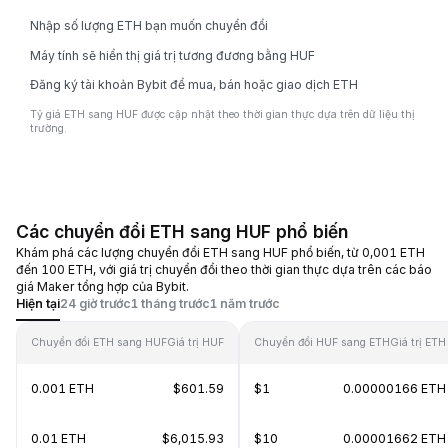
Nhập số lượng ETH bạn muốn chuyển đổi
Máy tính sẽ hiển thị giá trị tương đương bằng HUF
Đăng ký tài khoản Bybit để mua, bán hoặc giao dịch ETH
Tỷ giá ETH sang HUF được cập nhật theo thời gian thực dựa trên dữ liệu thị
trường.
Các chuyển đổi ETH sang HUF phổ biến
Khám phá các lượng chuyển đổi ETH sang HUF phổ biến, từ 0,001 ETH
đến 100 ETH, với giá trị chuyển đổi theo thời gian thực dựa trên các báo
giá Maker tổng hợp của Bybit.
Hiện tại
24 giờ trước
1 tháng trước
1 năm trước
Chuyển đổi ETH sang HUF
Giá trị HUF
Chuyển đổi HUF sang ETH
Giá trị ETH
0.001 ETH
$601.59
$1
0.00000166 ETH
0.01 ETH
$6,015.93
$10
0.00001662 ETH