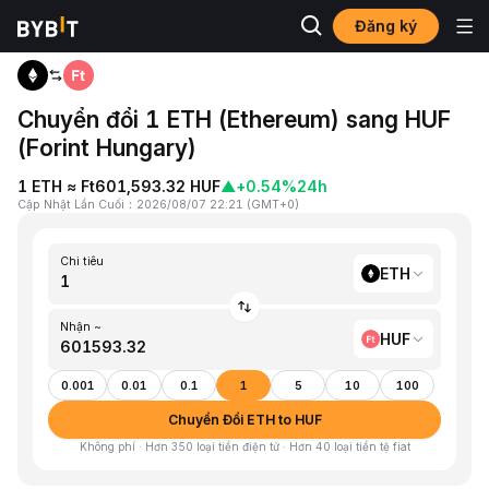
Đăng ký
Trang chủ
ETH to HUF
Chuyển đổi 1 ETH (Ethereum) sang HUF
(Forint Hungary)
1 ETH ≈ Ft601,593.32 HUF
▲
+0.54%
24h
Cập Nhật Lần Cuối
：
2026/08/07 22:21
(
GMT+0
)
Chi tiêu
ETH
Nhận ~
HUF
0.001
0.01
0.1
1
5
10
100
Chuyển Đổi ETH to HUF
Không phí · Hơn 350 loại tiền điện tử · Hơn 40 loại tiền tệ fiat