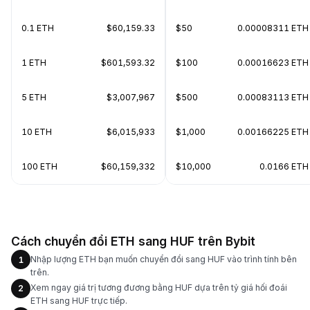
0.1 ETH
$60,159.33
$50
0.00008311 ETH
1 ETH
$601,593.32
$100
0.00016623 ETH
5 ETH
$3,007,967
$500
0.00083113 ETH
10 ETH
$6,015,933
$1,000
0.00166225 ETH
100 ETH
$60,159,332
$10,000
0.0166 ETH
Cách chuyển đổi ETH sang HUF trên Bybit
Nhập lượng ETH bạn muốn chuyển đổi sang HUF vào trình tính bên
1
trên.
Xem ngay giá trị tương đương bằng HUF dựa trên tỷ giá hối đoái
2
ETH sang HUF trực tiếp.