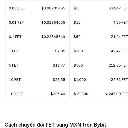
0.001 FET
$0.00235455
$1
0.4247 FE
0.01 FET
$0.02354555
$10
4.25 FE
0.1 FET
$0.23545549
$50
21.24 FE
1 FET
$2.35
$100
42.47 FE
5 FET
$11.77
$500
212.35 FE
10 FET
$23.55
$1,000
424.71 FE
100 FET
$235.46
$10,000
4,247.09 FE
Cách chuyển đổi FET sang MXN trên Bybit