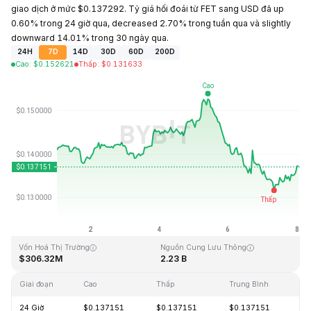
giao dịch ở mức $0.137292. Tỷ giá hối đoái từ FET sang USD đã up
0.60% trong 24 giờ qua, decreased 2.70% trong tuần qua và slightly
downward 14.01% trong 30 ngày qua.
24H
7D
14D
30D
60D
200D
Cao
:
$
0.152621
Thấp
:
$
0.131633
Cập Nhật Lần Cuối: 2026-08-08, 24:54 GMT+0
Mức cao nhất mọi thời đại
Thấp nhất mọi thời đại
$3.45
$0.008170
Vốn Hoá Thị Trường
Nguồn Cung Lưu Thông
$306.32M
2.23 B
Giai đoạn
Cao
Thấp
Trung Bình
Th
24 Giờ
$0.137151
$0.137151
$0.137151
+