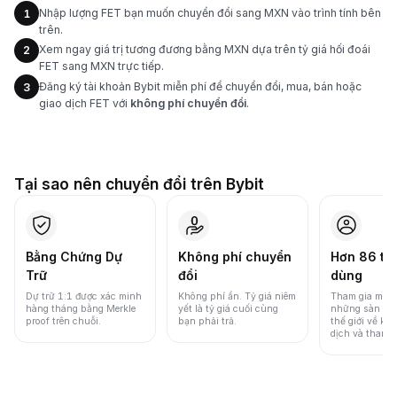
Nhập lượng FET bạn muốn chuyển đổi sang MXN vào trình tính bên
1
trên.
Xem ngay giá trị tương đương bằng MXN dựa trên tỷ giá hối đoái
2
FET sang MXN trực tiếp.
Đăng ký tài khoản Bybit miễn phí để chuyển đổi, mua, bán hoặc
3
giao dịch FET với
không phí chuyển đổi
.
Tại sao nên chuyển đổi trên Bybit
Bằng Chứng Dự
Không phí chuyển
Hơn 86 tri
Trữ
đổi
dùng
Dự trữ 1:1 được xác minh
Không phí ẩn. Tỷ giá niêm
Tham gia một 
hàng tháng bằng Merkle
yết là tỷ giá cuối cùng
những sàn gia
proof trên chuỗi.
bạn phải trả.
thế giới về khố
dịch và thanh