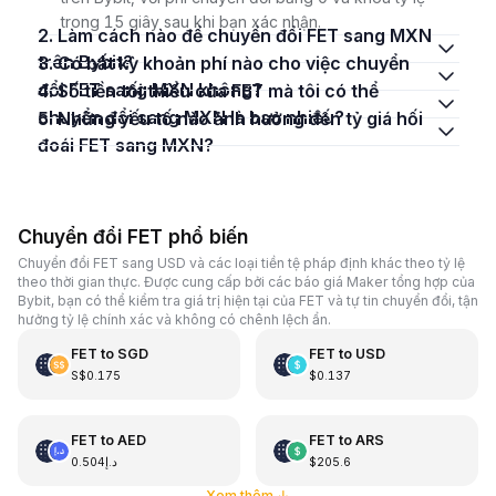
trong 15 giây sau khi bạn xác nhận.
2. Làm cách nào để chuyển đổi FET sang MXN
trên Bybit?
3. Có bất kỳ khoản phí nào cho việc chuyển
đổi FET sang MXN không?
4. Số tiền tối thiểu của FET mà tôi có thể
chuyển đổi sang MXN là bao nhiêu?
5. Những yếu tố nào ảnh hưởng đến tỷ giá hối
đoái FET sang MXN?
Chuyển đổi FET phổ biến
Chuyển đổi FET sang USD và các loại tiền tệ pháp định khác theo tỷ lệ
theo thời gian thực. Được cung cấp bởi các báo giá Maker tổng hợp của
Bybit, bạn có thể kiểm tra giá trị hiện tại của FET và tự tin chuyển đổi, tận
hưởng tỷ lệ chính xác và không có chênh lệch ẩn.
FET
to
SGD
FET
to
USD
S$0.175
$0.137
FET
to
AED
FET
to
ARS
د.إ0.504
$205.6
Xem thêm
↓