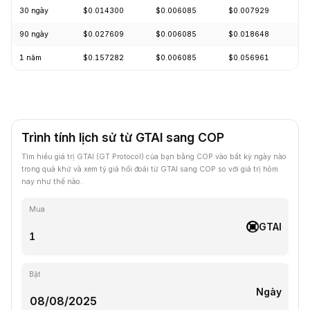
30 ngày
$0.014300
$0.006085
$0.007929
-
90 ngày
$0.027609
$0.006085
$0.018648
-
1 năm
$0.157282
$0.006085
$0.056961
-
Trình tính lịch sử từ GTAI sang COP
Tìm hiểu giá trị GTAI (GT Protocol) của bạn bằng COP vào bất kỳ ngày nào
trong quá khứ và xem tỷ giá hối đoái từ GTAI sang COP so với giá trị hôm
nay như thế nào.
Mua
GTAI
Bật
Ngày