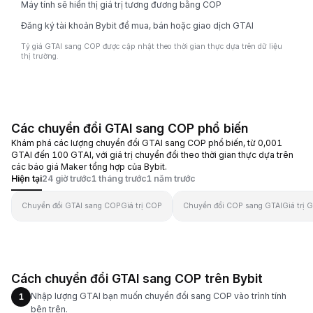
Máy tính sẽ hiển thị giá trị tương đương bằng COP
Đăng ký tài khoản Bybit để mua, bán hoặc giao dịch GTAI
Tỷ giá GTAI sang COP được cập nhật theo thời gian thực dựa trên dữ liệu
thị trường.
Các chuyển đổi GTAI sang COP phổ biến
Khám phá các lượng chuyển đổi GTAI sang COP phổ biến, từ 0,001
GTAI đến 100 GTAI, với giá trị chuyển đổi theo thời gian thực dựa trên
các báo giá Maker tổng hợp của Bybit.
Hiện tại
24 giờ trước
1 tháng trước
1 năm trước
Chuyển đổi GTAI sang COP
Giá trị COP
Chuyển đổi COP sang GTAI
Giá trị 
Cách chuyển đổi GTAI sang COP trên Bybit
Nhập lượng GTAI bạn muốn chuyển đổi sang COP vào trình tính
1
bên trên.