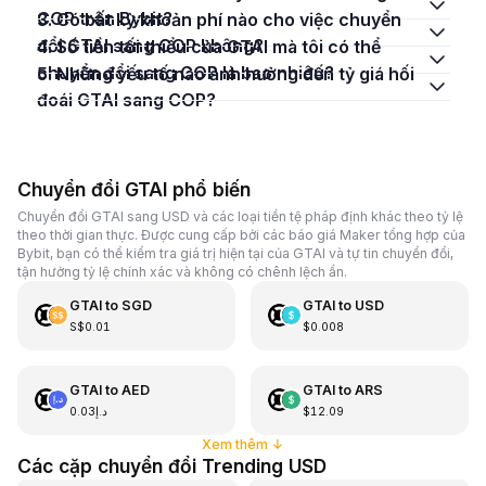
COP trên Bybit?
3. Có bất kỳ khoản phí nào cho việc chuyển
đổi GTAI sang COP không?
4. Số tiền tối thiểu của GTAI mà tôi có thể
chuyển đổi sang COP là bao nhiêu?
5. Những yếu tố nào ảnh hưởng đến tỷ giá hối
đoái GTAI sang COP?
Chuyển đổi GTAI phổ biến
Chuyển đổi GTAI sang USD và các loại tiền tệ pháp định khác theo tỷ lệ
theo thời gian thực. Được cung cấp bởi các báo giá Maker tổng hợp của
Bybit, bạn có thể kiểm tra giá trị hiện tại của GTAI và tự tin chuyển đổi,
tận hưởng tỷ lệ chính xác và không có chênh lệch ẩn.
GTAI
to
SGD
GTAI
to
USD
S$0.01
$0.008
GTAI
to
AED
GTAI
to
ARS
د.إ0.03
$12.09
Xem thêm
↓
Các cặp chuyển đổi Trending USD