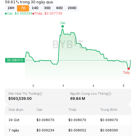
59.61% trong 30 ngày qua.
24H
7D
14D
30D
60D
200D
Cao
:
$
0.009299
Thấp
:
$
0.007739
Cập Nhật Lần Cuối: 2026-08-08, 10:45 GMT+0
Mức cao nhất mọi thời đại
Thấp nhất mọi thời đại
$5.46
$0.006047
Vốn Hoá Thị Trường
Nguồn Cung Lưu Thông
$563,539.00
69.84 M
Giai đoạn
Cao
Thấp
Trung Bình
Th
24 Giờ
$0.008070
$0.008070
$0.008070
+
7 ngày
$0.009234
$0.008052
$0.008390
-