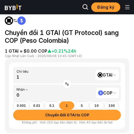
Đăng ký
Trang chủ
GTAI to COP
Chuyển đổi 1 GTAI (GT Protocol) sang
COP (Peso Colombia)
1 GTAI ≈ $0.00 COP
▲
+0.21%
24h
Cập Nhật Lần Cuối
：
2026/08/08 10:45
(
GMT+0
)
Chi tiêu
GTAI
Nhận ~
COP
0.001
0.01
0.1
1
5
10
100
Chuyển Đổi GTAI to COP
Không phí · Hơn 350 loại tiền điện tử · Hơn 40 loại tiền tệ fiat