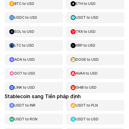
BTC
to
USD
ETH
to
USD
USDC
to
USD
USDT
to
USD
SOL
to
USD
TRX
to
USD
LTC
to
USD
XRP
to
USD
ADA
to
USD
DOGE
to
USD
DOT
to
USD
AVAX
to
USD
LINK
to
USD
SHIB
to
USD
Stablecoin sang Tiền pháp định
USDT
to
INR
USDT
to
PLN
USDT
to
RON
USDT
to
USD