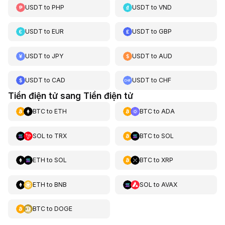
USDT
to
PHP
USDT
to
VND
USDT
to
EUR
USDT
to
GBP
USDT
to
JPY
USDT
to
AUD
USDT
to
CAD
USDT
to
CHF
Tiền điện tử sang Tiền điện tử
BTC
to
ETH
BTC
to
ADA
SOL
to
TRX
BTC
to
SOL
ETH
to
SOL
BTC
to
XRP
ETH
to
BNB
SOL
to
AVAX
BTC
to
DOGE