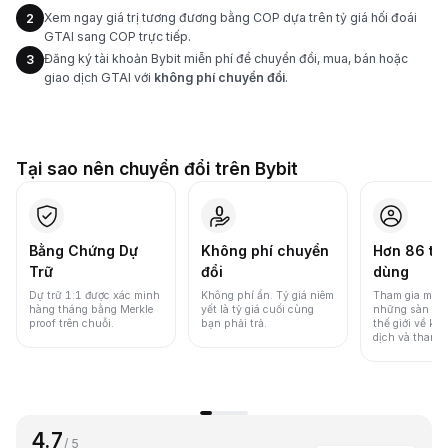
Xem ngay giá trị tương đương bằng COP dựa trên tỷ giá hối đoái
2
GTAI sang COP trực tiếp.
Đăng ký tài khoản Bybit miễn phí để chuyển đổi, mua, bán hoặc
3
giao dịch GTAI với
không phí chuyển đổi
.
Tại sao nên chuyển đổi trên Bybit
Bằng Chứng Dự
Không phí chuyển
Hơn 86 tri
Trữ
đổi
dùng
Dự trữ 1:1 được xác minh
Không phí ẩn. Tỷ giá niêm
Tham gia một 
hàng tháng bằng Merkle
yết là tỷ giá cuối cùng
những sàn gia
proof trên chuỗi.
bạn phải trả.
thế giới về khố
dịch và thanh
4.7
/ 5