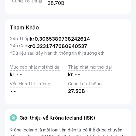
Cung Tối Đa
28.70B
Tham Khảo
24h Thấp
kr
0.3065389738242614
24h Cao
kr
0.3231747680940537
*Dữ liệu sau đây hiển thị thông tin thị trường eth
Mức cao nhất mọi thời đại
Thấp nhất mọi thời đại
kr
--
kr
--
Vốn Hoá Thị Trường
Cung Lưu Thông
--
27.50B
Giới thiệu về Króna Iceland (ISK)
Króna Iceland là một loại tiền điện tử có thể được chuyển