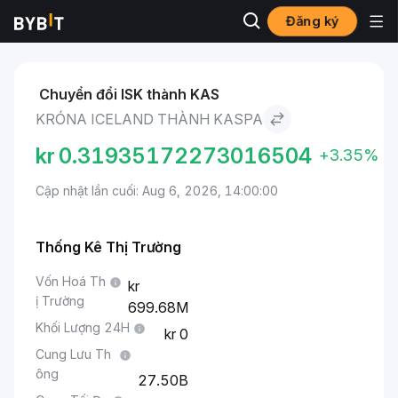
Đăng ký
Thị trường
Giá Kaspa KAS
Króna Iceland to Kaspa
Chuyển đổi ISK thành KAS
KRÓNA ICELAND THÀNH KASPA
kr
0.31935172273016504
+3.35%
Cập nhật lần cuối: Aug 6, 2026, 14:00:00
Thống Kê Thị Trường
Vốn Hoá Th
ị Trường
699.68M
Khối Lượng 24H
0
Cung Lưu Th
ông
27.50B