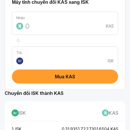
Máy tính chuyển đổi KAS sang ISK
Nhận
KAS
Trả
ISK
kr
Mua KAS
Chuyển đổi ISK thành KAS
ISK
KAS
1 ISK
0.31935172273016504 KAS