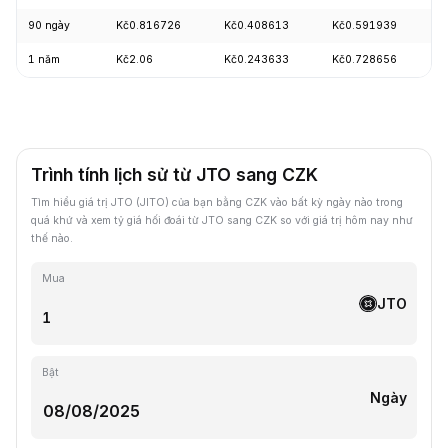
90 ngày
Kč0.816726
Kč0.408613
Kč0.591939
-
1 năm
Kč2.06
Kč0.243633
Kč0.728656
-
Trình tính lịch sử từ JTO sang CZK
Tìm hiểu giá trị JTO (JITO) của bạn bằng CZK vào bất kỳ ngày nào trong
quá khứ và xem tỷ giá hối đoái từ JTO sang CZK so với giá trị hôm nay như
thế nào.
Mua
JTO
Bật
Ngày