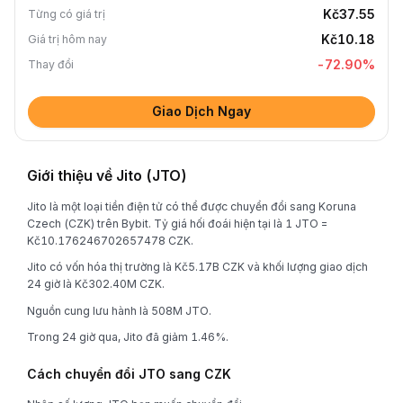
Kč37.55
Từng có giá trị
Kč10.18
Giá trị hôm nay
-72.90
%
Thay đổi
Giao Dịch Ngay
Giới thiệu về Jito (JTO)
Jito là một loại tiền điện tử có thể được chuyển đổi sang Koruna
Czech (CZK) trên Bybit. Tỷ giá hối đoái hiện tại là 1 JTO =
Kč10.176246702657478 CZK.
Jito có vốn hóa thị trường là Kč5.17B CZK và khối lượng giao dịch
24 giờ là Kč302.40M CZK.
Nguồn cung lưu hành là 508M JTO.
Trong 24 giờ qua, Jito đã giảm 1.46%.
Cách chuyển đổi JTO sang CZK