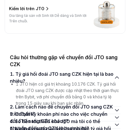
Kiếm lời trên JTO
Gia tăng tài sản với Sinh lời Dễ dàng và Sinh lời
Trên chuỗi.
Câu hỏi thường gặp về chuyển đổi JTO sang
CZK
1. Tỷ giá hối đoái JTO sang CZK hiện tại là bao
nhiêu?
1 JTO hiện có giá trị khoảng 10.176 CZK. Tỷ giá hối
đoái JTO sang CZK được cập nhật theo thời gian thực
trên Bybit, với phí chuyển đổi bằng 0 và khóa tỷ lệ
trong 15 giây sau khi bạn xác nhận.
2. Làm cách nào để chuyển đổi JTO sang CZK
trên Bybit?
3. Có bất kỳ khoản phí nào cho việc chuyển
đổi JTO sang CZK không?
4. Số tiền tối thiểu của JTO mà tôi có thể
chuyển đổi sang CZK là bao nhiêu?
5. Những yếu tố nào ảnh hưởng đến tỷ giá hối