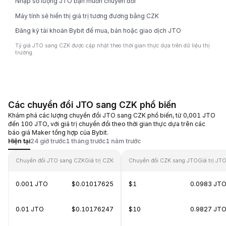
Nhập số lượng JTO bạn muốn chuyển đổi
Máy tính sẽ hiển thị giá trị tương đương bằng CZK
Đăng ký tài khoản Bybit để mua, bán hoặc giao dịch JTO
Tỷ giá JTO sang CZK được cập nhật theo thời gian thực dựa trên dữ liệu thị
trường.
Các chuyển đổi JTO sang CZK phổ biến
Khám phá các lượng chuyển đổi JTO sang CZK phổ biến, từ 0,001 JTO
đến 100 JTO, với giá trị chuyển đổi theo thời gian thực dựa trên các
báo giá Maker tổng hợp của Bybit.
Hiện tại
24 giờ trước
1 tháng trước
1 năm trước
Chuyển đổi JTO sang CZK
Giá trị CZK
Chuyển đổi CZK sang JTO
Giá trị JT
0.001 JTO
$0.01017625
$1
0.0983 JT
0.01 JTO
$0.10176247
$10
0.9827 JT