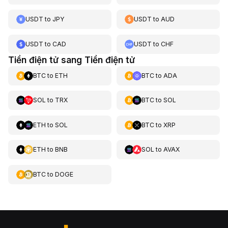
USDT
to
JPY
USDT
to
AUD
USDT
to
CAD
USDT
to
CHF
Tiền điện tử sang Tiền điện tử
BTC
to
ETH
BTC
to
ADA
SOL
to
TRX
BTC
to
SOL
ETH
to
SOL
BTC
to
XRP
ETH
to
BNB
SOL
to
AVAX
BTC
to
DOGE