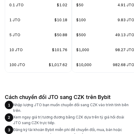
0.1 JTO
$1.02
$50
4.91 JT
1 JTO
$10.18
$100
9.83 JT
5 JTO
$50.88
$500
49.13 JT
10 JTO
$101.76
$1,000
98.27 JT
100 JTO
$1,017.62
$10,000
982.68 JT
Cách chuyển đổi JTO sang CZK trên Bybit
Nhập lượng JTO bạn muốn chuyển đổi sang CZK vào trình tính bên
1
trên.
Xem ngay giá trị tương đương bằng CZK dựa trên tỷ giá hối đoái
2
JTO sang CZK trực tiếp.
Đăng ký tài khoản Bybit miễn phí để chuyển đổi, mua, bán hoặc
3