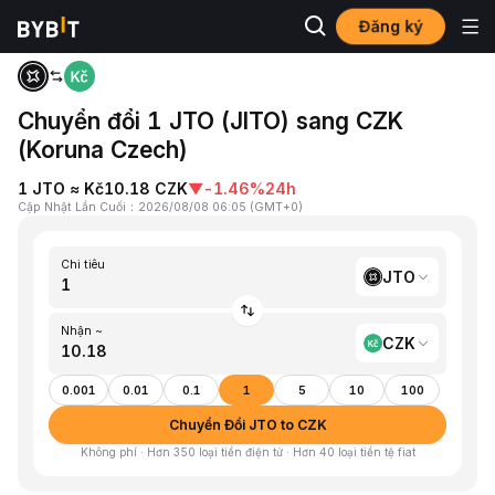
Đăng ký
Trang chủ
JTO to CZK
Chuyển đổi 1 JTO (JITO) sang CZK
(Koruna Czech)
1 JTO ≈ Kč10.18 CZK
▼
-1.46%
24h
Cập Nhật Lần Cuối
：
2026/08/08 06:05
(
GMT+0
)
Chi tiêu
JTO
Nhận ~
CZK
0.001
0.01
0.1
1
5
10
100
Chuyển Đổi JTO to CZK
Không phí · Hơn 350 loại tiền điện tử · Hơn 40 loại tiền tệ fiat