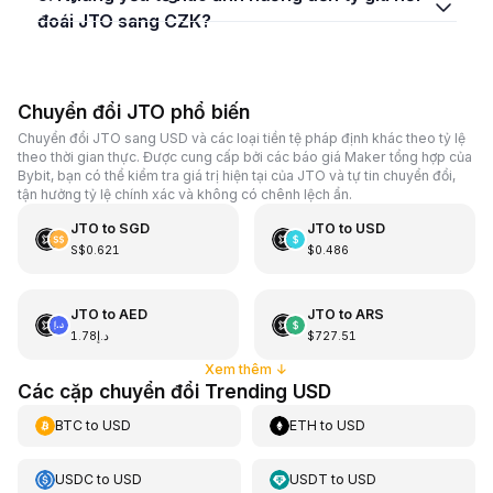
đoái JTO sang CZK?
Chuyển đổi JTO phổ biến
Chuyển đổi JTO sang USD và các loại tiền tệ pháp định khác theo tỷ lệ
theo thời gian thực. Được cung cấp bởi các báo giá Maker tổng hợp của
Bybit, bạn có thể kiểm tra giá trị hiện tại của JTO và tự tin chuyển đổi,
tận hưởng tỷ lệ chính xác và không có chênh lệch ẩn.
JTO
to
SGD
JTO
to
USD
S$0.621
$0.486
JTO
to
AED
JTO
to
ARS
د.إ1.78
$727.51
Xem thêm
↓
Các cặp chuyển đổi Trending USD
BTC
to
USD
ETH
to
USD
USDC
to
USD
USDT
to
USD