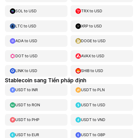
SOL
to
USD
TRX
to
USD
LTC
to
USD
XRP
to
USD
ADA
to
USD
DOGE
to
USD
DOT
to
USD
AVAX
to
USD
LINK
to
USD
SHIB
to
USD
Stablecoin sang Tiền pháp định
USDT
to
INR
USDT
to
PLN
USDT
to
RON
USDT
to
USD
USDT
to
PHP
USDT
to
VND
USDT
to
EUR
USDT
to
GBP