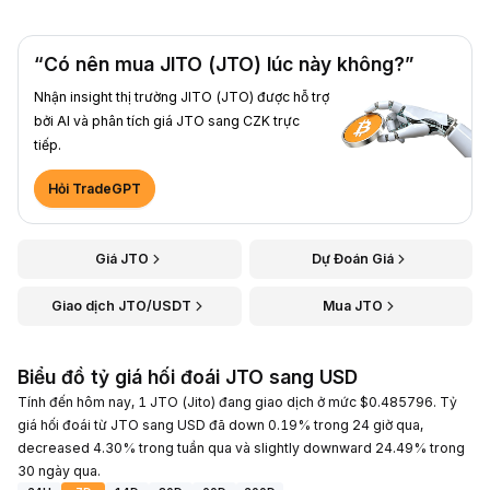
“Có nên mua JITO (JTO) lúc này không?”
Nhận insight thị trường JITO (JTO) được hỗ trợ
bởi AI và phân tích giá JTO sang CZK trực
tiếp.
Hỏi TradeGPT
Giá JTO
Dự Đoán Giá
Giao dịch JTO/USDT
Mua JTO
Biểu đồ tỷ giá hối đoái JTO sang USD
Tính đến hôm nay, 1 JTO (Jito) đang giao dịch ở mức $0.485796. Tỷ
giá hối đoái từ JTO sang USD đã down 0.19% trong 24 giờ qua,
decreased 4.30% trong tuần qua và slightly downward 24.49% trong
30 ngày qua.