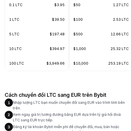
0.1 LTC
$3.95
$50
1.27 LTC
1 LTC
$39.50
$100
2.53 LTC
5 LTC
$197.48
$500
12.66 LTC
10 LTC
$394.97
$1,000
25.32 LTC
100 LTC
$3,949.66
$10,000
253.19 LTC
Cách chuyển đổi LTC sang EUR trên Bybit
Nhập lượng LTC bạn muốn chuyển đổi sang EUR vào trình tính bên
1
trên.
Xem ngay giá trị tương đương bằng EUR dựa trên tỷ giá hối đoái
2
LTC sang EUR trực tiếp.
Đăng ký tài khoản Bybit miễn phí để chuyển đổi, mua, bán hoặc
3