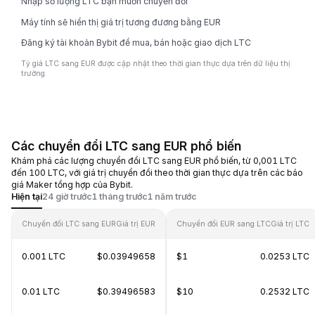
Nhập số lượng LTC bạn muốn chuyển đổi
Máy tính sẽ hiển thị giá trị tương đương bằng EUR
Đăng ký tài khoản Bybit để mua, bán hoặc giao dịch LTC
Tỷ giá LTC sang EUR được cập nhật theo thời gian thực dựa trên dữ liệu thị
trường.
Các chuyển đổi LTC sang EUR phổ biến
Khám phá các lượng chuyển đổi LTC sang EUR phổ biến, từ 0,001 LTC
đến 100 LTC, với giá trị chuyển đổi theo thời gian thực dựa trên các báo
giá Maker tổng hợp của Bybit.
Hiện tại
24 giờ trước
1 tháng trước
1 năm trước
Chuyển đổi LTC sang EUR
Giá trị EUR
Chuyển đổi EUR sang LTC
Giá trị LTC
0.001 LTC
$0.03949658
$1
0.0253 LTC
0.01 LTC
$0.39496583
$10
0.2532 LTC