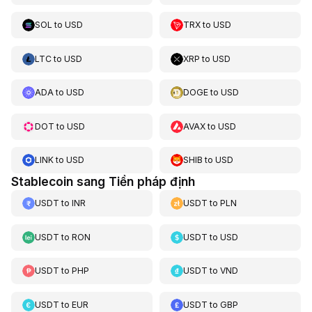
SOL
to
USD
TRX
to
USD
LTC
to
USD
XRP
to
USD
ADA
to
USD
DOGE
to
USD
DOT
to
USD
AVAX
to
USD
LINK
to
USD
SHIB
to
USD
Stablecoin sang Tiền pháp định
USDT
to
INR
USDT
to
PLN
USDT
to
RON
USDT
to
USD
USDT
to
PHP
USDT
to
VND
USDT
to
EUR
USDT
to
GBP