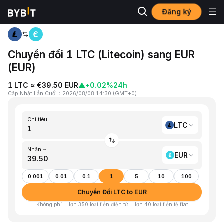
Đăng ký
Trang chủ
LTC to EUR
Chuyển đổi 1 LTC (Litecoin) sang EUR
(EUR)
1 LTC ≈ €39.50 EUR
▲
+0.02%
24h
Cập Nhật Lần Cuối
：
2026/08/08 14:30
(
GMT+0
)
Chi tiêu
LTC
Nhận ~
EUR
0.001
0.01
0.1
1
5
10
100
Chuyển Đổi LTC to EUR
Không phí · Hơn 350 loại tiền điện tử · Hơn 40 loại tiền tệ fiat