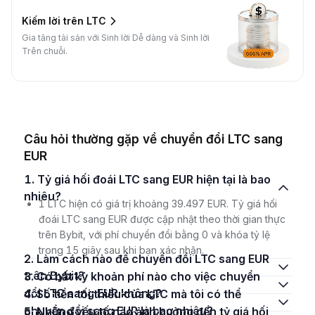
Kiếm lời trên LTC
Gia tăng tài sản với Sinh lời Dễ dàng và Sinh lời
Trên chuỗi.
Câu hỏi thường gặp về chuyển đổi LTC sang
EUR
1. Tỷ giá hối đoái LTC sang EUR hiện tại là bao
nhiêu?
1 LTC hiện có giá trị khoảng 39.497 EUR. Tỷ giá hối
đoái LTC sang EUR được cập nhật theo thời gian thực
trên Bybit, với phí chuyển đổi bằng 0 và khóa tỷ lệ
trong 15 giây sau khi bạn xác nhận.
2. Làm cách nào để chuyển đổi LTC sang EUR
trên Bybit?
3. Có bất kỳ khoản phí nào cho việc chuyển
đổi LTC sang EUR không?
4. Số tiền tối thiểu của LTC mà tôi có thể
chuyển đổi sang EUR là bao nhiêu?
5. Những yếu tố nào ảnh hưởng đến tỷ giá hối