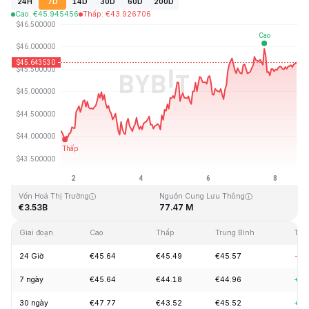
24H
7D
14D
30D
60D
200D
Cao
:
€
45.945456
Thấp
:
€
43.926706
Cập Nhật Lần Cuối: 2026-08-08, 14:30 GMT+0
Mức cao nhất mọi thời đại
Thấp nhất mọi thời đại
€410.26
€1.15
Vốn Hoá Thị Trường
Nguồn Cung Lưu Thông
€3.53B
77.47 M
Giai đoạn
Cao
Thấp
Trung Bình
Thay
24 Giờ
€45.64
€45.49
€45.57
-0.
7 ngày
€45.64
€44.18
€44.96
+3.
30 ngày
€47.77
€43.52
€45.52
+3.