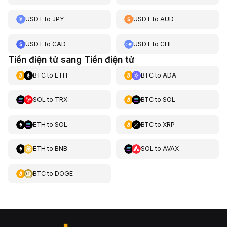
USDT
to
JPY
USDT
to
AUD
USDT
to
CAD
USDT
to
CHF
Tiền điện tử sang Tiền điện tử
BTC
to
ETH
BTC
to
ADA
SOL
to
TRX
BTC
to
SOL
ETH
to
SOL
BTC
to
XRP
ETH
to
BNB
SOL
to
AVAX
BTC
to
DOGE