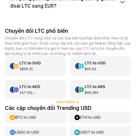
đoái LTC sang EUR?
Chuyển đổi LTC phổ biến
Chuyển đổi LTC sang USD và các loại tiền tệ pháp định khác theo tỷ lệ
theo thời gian thực. Được cung cấp bởi các báo giá Maker tổng hợp của
Bybit, bạn có thể kiểm tra giá trị hiện tại của LTC và tự tin chuyển đổi,
tận hưởng tỷ lệ chính xác và không có chênh lệch ẩn.
LTC
to
SGD
LTC
to
USD
S$58.31
$45.62
LTC
to
AED
LTC
to
ARS
د.إ167.54
$68,384
Xem thêm
↓
Các cặp chuyển đổi Trending USD
BTC
to
USD
ETH
to
USD
USDC
to
USD
USDT
to
USD