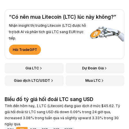
“Có nên mua Litecoin (LTC) lúc này không?”
Nhận insight thị trường Litecoin (LTC) được hỗ
trợ bởi AI và phân tích giá LTC sang EUR trực
tiếp.
Hỏi TradeGPT
Giá LTC
Dự Đoán Giá
Giao dịch LTC/USDT
Mua LTC
Biểu đồ tỷ giá hối đoái LTC sang USD
Tính đến hôm nay, 1 LTC (Litecoin) đang giao dịch ở mức $45.62. Tỷ
giá hối đoái từ LTC sang USD đã down 0.09% trong 24 giờ qua,
increased 3.08% trong tuần qua và slightly upward 3.33% trong 30
ngày qua.