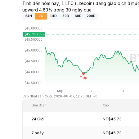
Tính đến hôm nay, 1 LTC (Litecoin) đang giao dịch ở mứ
upward 4.83% trong 30 ngày qua.
24H
7D
14D
30D
60D
200D
Cập Nhật Lần Cuối: 2026-08-07, 12:25 GMT+0
Giai đoạn
Cao
24 Giờ
NT$45.73
7 ngày
NT$45.73