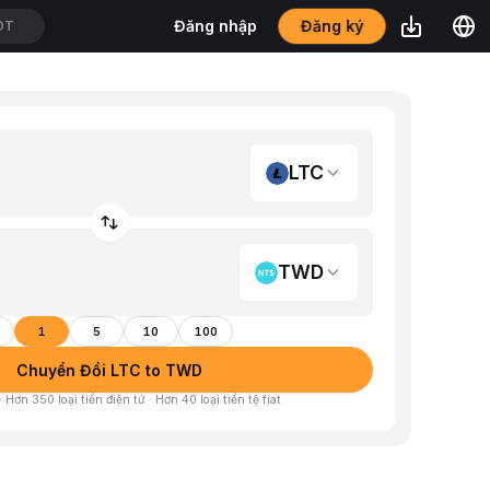
Đăng ký
Đăng nhập
DT
LTC
TWD
1
5
10
100
Chuyển Đổi LTC to TWD
 Hơn 350 loại tiền điện tử · Hơn 40 loại tiền tệ fiat