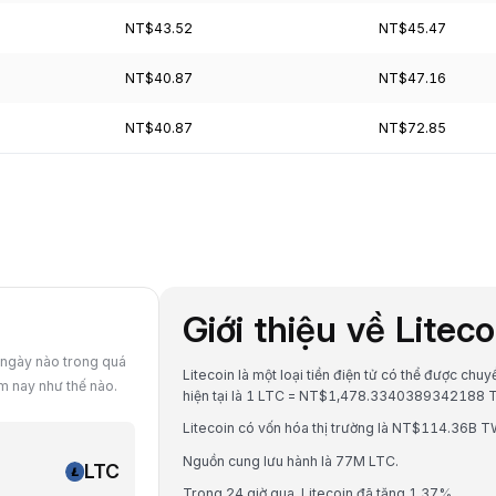
NT$43.52
NT$45.47
NT$40.87
NT$47.16
NT$40.87
NT$72.85
Giới thiệu về Litec
 ngày nào trong quá
Litecoin là một loại tiền điện tử có thể được chu
m nay như thế nào.
hiện tại là 1 LTC = NT$1,478.3340389342188 
Litecoin có vốn hóa thị trường là NT$114.36B T
Nguồn cung lưu hành là 77M LTC.
LTC
Trong 24 giờ qua, Litecoin đã tăng 1.37%.