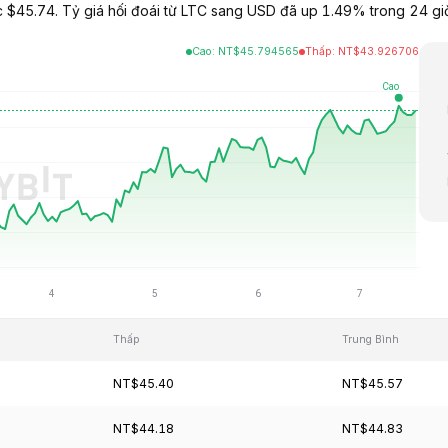
c $45.74. Tỷ giá hối đoái từ LTC sang USD đã up 1.49% trong 24 giờ
Cao
:
NT$
45.794565
Thấp
:
NT$
43.926706
Thấp
Trung Bình
NT$45.40
NT$45.57
NT$44.18
NT$44.83