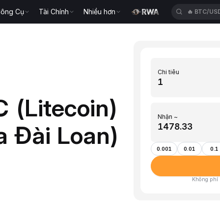
ông Cụ
Tài Chính
Nhiều hơn
🔥
BTC/US
Chi tiêu
 (Litecoin)
Nhận ~
 Đài Loan)
0.001
0.01
0.1
Không phí ·