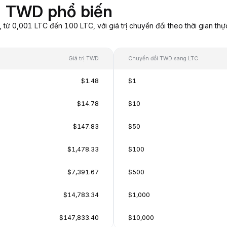
g TWD phổ biến
 0,001 LTC đến 100 LTC, với giá trị chuyển đổi theo thời gian thự
Giá trị TWD
Chuyển đổi TWD sang LTC
$1.48
$1
$14.78
$10
$147.83
$50
$1,478.33
$100
$7,391.67
$500
$14,783.34
$1,000
$147,833.40
$10,000