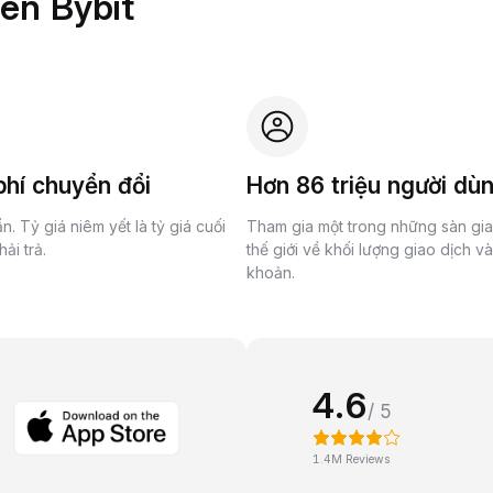
rên Bybit
hí chuyển đổi
Hơn 86 triệu người dù
n. Tỷ giá niêm yết là tỷ giá cuối
Tham gia một trong những sàn gi
ải trả.
thế giới về khối lượng giao dịch v
khoản.
4.6
/ 5
1.4M Reviews