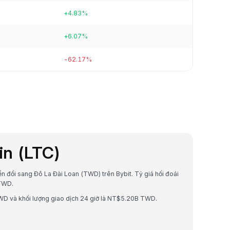
+4.83%
+6.07%
-62.17%
oin (LTC)
yển đổi sang Đô La Đài Loan (TWD) trên Bybit. Tỷ giá hối đoái
TWD.
WD và khối lượng giao dịch 24 giờ là NT$5.20B TWD.