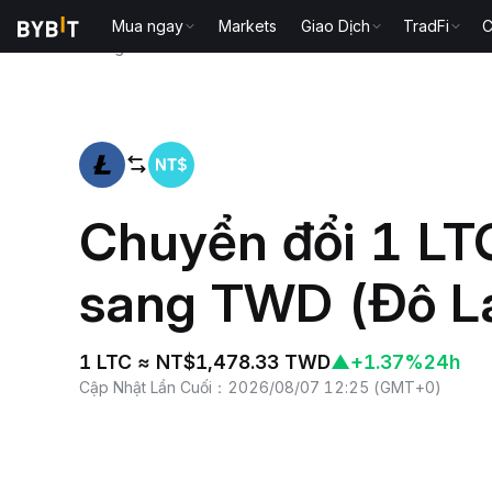
Mua ngay
Markets
Giao Dịch
TradFi
C
Trang chủ
LTC to TWD
Chuyển đổi 1 LTC
sang TWD (Đô La
1 LTC ≈ NT$1,478.33 TWD
▲
+1.37%
24h
Cập Nhật Lần Cuối
：
2026/08/07 12:25
(
GMT+0
)