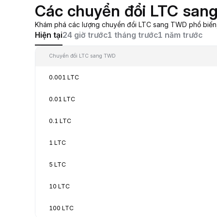
Các chuyển đổi LTC san
Khám phá các lượng chuyển đổi LTC sang TWD phổ biến, từ
Hiện tại
24 giờ trước
1 tháng trước
1 năm trước
Chuyển đổi LTC sang TWD
0.001 LTC
0.01 LTC
0.1 LTC
1 LTC
5 LTC
10 LTC
100 LTC