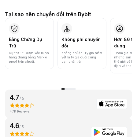
Tại sao nên chuyển đổi trên Bybit
Bằng Chứng Dự
Không phí chuyển
Hơn 86 tri
Trữ
đổi
dùng
Dự trữ 1:1 được xác minh
Không phí ẩn. Tỷ giá niêm
Tham gia một 
hàng tháng bằng Merkle
yết là tỷ giá cuối cùng
những sàn gia
proof trên chuỗi.
bạn phải trả.
thế giới về khố
dịch và thanh
4.7
/ 5
47K Reviews
4.6
/ 5