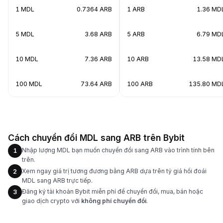
1 MDL
0.7364 ARB
1 ARB
1.36 MD
5 MDL
3.68 ARB
5 ARB
6.79 MD
10 MDL
7.36 ARB
10 ARB
13.58 MD
100 MDL
73.64 ARB
100 ARB
135.80 MD
Cách chuyển đổi MDL sang ARB trên Bybit
Nhập lượng MDL bạn muốn chuyển đổi sang ARB vào trình tính bên
1
trên.
Xem ngay giá trị tương đương bằng ARB dựa trên tỷ giá hối đoái
2
MDL sang ARB trực tiếp.
Đăng ký tài khoản Bybit miễn phí để chuyển đổi, mua, bán hoặc
3
giao dịch crypto với
không phí chuyển đổi
.