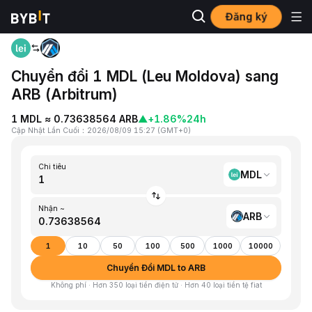
Đăng ký
Trang chủ
MDL to ARB
Chuyển đổi 1 MDL (Leu Moldova) sang
ARB (Arbitrum)
1 MDL ≈ 0.73638564 ARB
▲
+1.86%
24h
Cập Nhật Lần Cuối
：
2026/08/09 15:27
(
GMT+0
)
Chi tiêu
MDL
Nhận ~
ARB
1
10
50
100
500
1000
10000
Chuyển Đổi MDL to ARB
Không phí · Hơn 350 loại tiền điện tử · Hơn 40 loại tiền tệ fiat