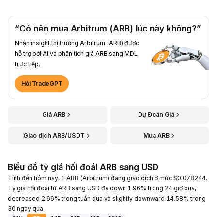
“Có nên mua Arbitrum (ARB) lúc này không?”
Nhận insight thị trường Arbitrum (ARB) được
hỗ trợ bởi AI và phân tích giá ARB sang MDL
trực tiếp.
Hỏi TradeGPT
Giá ARB
Dự Đoán Giá
Giao dịch ARB/USDT
Mua ARB
Biểu đồ tỷ giá hối đoái ARB sang USD
Tính đến hôm nay, 1 ARB (Arbitrum) đang giao dịch ở mức $0.078244.
Tỷ giá hối đoái từ ARB sang USD đã down 1.96% trong 24 giờ qua,
decreased 2.66% trong tuần qua và slightly downward 14.58% trong
30 ngày qua.