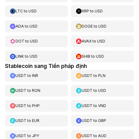
LTC
to
USD
XRP
to
USD
ADA
to
USD
DOGE
to
USD
DOT
to
USD
AVAX
to
USD
LINK
to
USD
SHIB
to
USD
Stablecoin sang Tiền pháp định
USDT
to
INR
USDT
to
PLN
USDT
to
RON
USDT
to
USD
USDT
to
PHP
USDT
to
VND
USDT
to
EUR
USDT
to
GBP
USDT
to
JPY
USDT
to
AUD