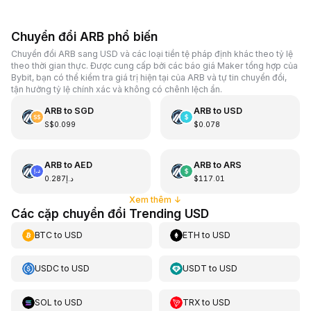
Chuyển đổi ARB phổ biến
Chuyển đổi ARB sang USD và các loại tiền tệ pháp định khác theo tỷ lệ
theo thời gian thực. Được cung cấp bởi các báo giá Maker tổng hợp của
Bybit, bạn có thể kiểm tra giá trị hiện tại của ARB và tự tin chuyển đổi,
tận hưởng tỷ lệ chính xác và không có chênh lệch ẩn.
ARB
to
SGD
ARB
to
USD
S$0.099
$0.078
ARB
to
AED
ARB
to
ARS
د.إ0.287
$117.01
Xem thêm
↓
Các cặp chuyển đổi Trending USD
BTC
to
USD
ETH
to
USD
USDC
to
USD
USDT
to
USD
SOL
to
USD
TRX
to
USD