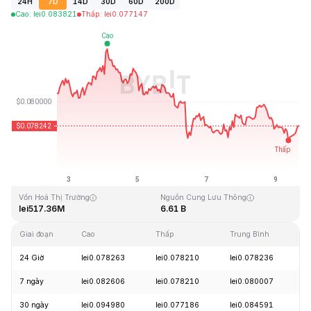
24H
7D
14D
30D
60D
200D
Cao
:
lei
0.083821
Thấp
:
lei
0.077147
Cập Nhật Lần Cuối: 2026-08-09, 15:27 GMT+0
Mức cao nhất mọi thời đại
Thấp nhất mọi thời đại
lei2.39
lei0.070480
Vốn Hoá Thị Trường
Nguồn Cung Lưu Thông
lei517.36M
6.61 B
Giai đoạn
Cao
Thấp
Trung Bình
T
24 Giờ
lei0.078263
lei0.078210
lei0.078236
-
7 ngày
lei0.082606
lei0.078210
lei0.080007
-
30 ngày
lei0.094980
lei0.077186
lei0.084591
-