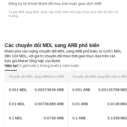
Đăng ký tài khoản Bybit để mua, bán hoặc giao dịch ARB
Tỷ giá ARB sang MDL được cập nhật theo thời gian thực dựa trên dữ liệu thị
trường.
Các chuyển đổi MDL sang ARB phổ biến
Khám phá các lượng chuyển đổi MDL sang ARB phổ biến, từ 0,001 MDL
đến 100 MDL, với giá trị chuyển đổi theo thời gian thực dựa trên các
báo giá Maker tổng hợp của Bybit.
Hiện tại
24 giờ trước
1 tháng trước
1 năm trước
Chuyển đổi MDL sang ARB
Giá trị ARB
Chuyển đổi ARB sang MDL
Giá trị MD
0.001 MDL
0.00073639 ARB
0.001 ARB
0.00135798 MD
0.01 MDL
0.00736386 ARB
0.01 ARB
0.0136 MD
0.1 MDL
0.0736 ARB
0.1 ARB
0.1358 MD