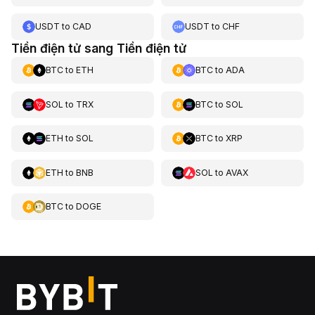
USDT
to
CAD
USDT
to
CHF
Tiền điện tử sang Tiền điện tử
BTC
to
ETH
BTC
to
ADA
SOL
to
TRX
BTC
to
SOL
ETH
to
SOL
BTC
to
XRP
ETH
to
BNB
SOL
to
AVAX
BTC
to
DOGE