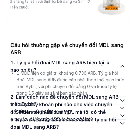
Gia tăng tài sản với Sinh lời Dễ dàng và Sinh lời
Trên chuỗi.
Câu hỏi thường gặp về chuyển đổi MDL sang
ARB
1. Tỷ giá hối đoái MDL sang ARB hiện tại là
bao nhiêu?
1 MDL hiện có giá trị khoảng 0.736 ARB. Tỷ giá hối
đoái MDL sang ARB được cập nhật theo thời gian thực
trên Bybit, với phí chuyển đổi bằng 0 và khóa tỷ lệ
trong 15 giây sau khi bạn xác nhận.
2. Làm cách nào để chuyển đổi MDL sang ARB
trên Bybit?
3. Có bất kỳ khoản phí nào cho việc chuyển
đổi MDL sang ARB không?
4. Số tiền tối thiểu của MDL mà tôi có thể
chuyển đổi sang ARB là bao nhiêu?
5. Những yếu tố nào ảnh hưởng đến tỷ giá hối
đoái MDL sang ARB?