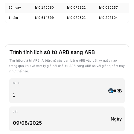
90 ngày
lei0.140080
lei0.072821
lei0.090257
-
1 năm
lei0.614399
lei0.072821
lei0.207104
-
Trình tính lịch sử từ ARB sang ARB
Tìm hiểu giá trị ARB (Arbitrum) của bạn bằng ARB vào bất kỳ ngày nào
trong quá khứ và xem tỷ giá hối đoái từ ARB sang ARB so với giá trị hôm nay
như thế nào.
Mua
ARB
Bật
Ngày