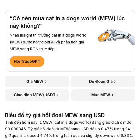
“Có nên mua cat in a dogs world (MEW) lúc
này không?”
Nhận insight thị trường cat in a dogs world
(MEW) được hỗ trợ bởi AI và phân tích giá
MEW sang RON trực tiếp.
Hỏi TradeGPT
Giá MEW
Dự Đoán Giá
Giao dịch MEW/USDT
Mua MEW
Biểu đồ tỷ giá hối đoái MEW sang USD
Tính đến hôm nay, 1 MEW (cat in a dogs world) đang giao dịch ở mức
$0.000346. Tỷ giá hối đoái từ MEW sang USD đã up 0.47% trong 24
giờ qua, increased 4.74% trong tuần qua và slightly downward 6.33%