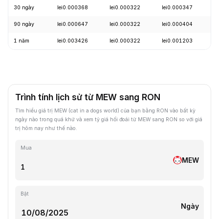
30 ngày
lei0.000368
lei0.000322
lei0.000347
-
90 ngày
lei0.000647
lei0.000322
lei0.000404
-
1 năm
lei0.003426
lei0.000322
lei0.001203
-
Trình tính lịch sử từ MEW sang RON
Tìm hiểu giá trị MEW (cat in a dogs world) của bạn bằng RON vào bất kỳ
ngày nào trong quá khứ và xem tỷ giá hối đoái từ MEW sang RON so với giá
trị hôm nay như thế nào.
Mua
MEW
Bật
Ngày