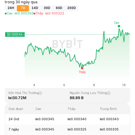
trong 30 ngày qua.
24H
7D
14D
30D
60D
200D
Cao
:
lei
0.000350
Thấp
:
lei
0.000322
Cập Nhật Lần Cuối: 2026-08-10, 08:38 GMT+0
Mức cao nhất mọi thời đại
Thấp nhất mọi thời đại
lei0.012882
lei0.000314
Vốn Hoá Thị Trường
Nguồn Cung Lưu Thông
lei30.72M
88.89 B
Giai đoạn
Cao
Thấp
Trung Bình
T
24 Giờ
lei0.000345
lei0.000340
lei0.000343
+
7 ngày
lei0.000345
lei0.000325
lei0.000335
+