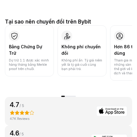
Tại sao nên chuyển đổi trên Bybit
Bằng Chứng Dự
Không phí chuyển
Hơn 86 tri
Trữ
đổi
dùng
Dự trữ 1:1 được xác minh
Không phí ẩn. Tỷ giá niêm
Tham gia một 
hàng tháng bằng Merkle
yết là tỷ giá cuối cùng
những sàn gia
proof trên chuỗi.
bạn phải trả.
thế giới về khố
dịch và thanh
4.7
/ 5
47K Reviews
4.6
/ 5