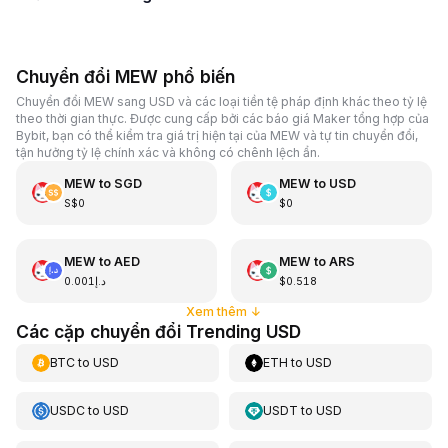
Chuyển đổi MEW phổ biến
Chuyển đổi MEW sang USD và các loại tiền tệ pháp định khác theo tỷ lệ
theo thời gian thực. Được cung cấp bởi các báo giá Maker tổng hợp của
Bybit, bạn có thể kiểm tra giá trị hiện tại của MEW và tự tin chuyển đổi,
tận hưởng tỷ lệ chính xác và không có chênh lệch ẩn.
MEW
to
SGD
MEW
to
USD
S$0
$0
MEW
to
AED
MEW
to
ARS
د.إ0.001
$0.518
Xem thêm
↓
Các cặp chuyển đổi Trending USD
BTC
to
USD
ETH
to
USD
USDC
to
USD
USDT
to
USD