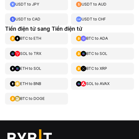
USDT
to
JPY
USDT
to
AUD
USDT
to
CAD
USDT
to
CHF
Tiền điện tử sang Tiền điện tử
BTC
to
ETH
BTC
to
ADA
SOL
to
TRX
BTC
to
SOL
ETH
to
SOL
BTC
to
XRP
ETH
to
BNB
SOL
to
AVAX
BTC
to
DOGE