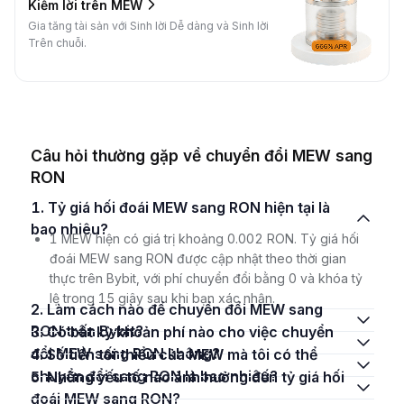
Kiếm lời trên MEW
Gia tăng tài sản với Sinh lời Dễ dàng và Sinh lời
Trên chuỗi.
Câu hỏi thường gặp về chuyển đổi MEW sang
RON
1. Tỷ giá hối đoái MEW sang RON hiện tại là
bao nhiêu?
1 MEW hiện có giá trị khoảng 0.002 RON. Tỷ giá hối
đoái MEW sang RON được cập nhật theo thời gian
thực trên Bybit, với phí chuyển đổi bằng 0 và khóa tỷ
lệ trong 15 giây sau khi bạn xác nhận.
2. Làm cách nào để chuyển đổi MEW sang
RON trên Bybit?
3. Có bất kỳ khoản phí nào cho việc chuyển
đổi MEW sang RON không?
4. Số tiền tối thiểu của MEW mà tôi có thể
chuyển đổi sang RON là bao nhiêu?
5. Những yếu tố nào ảnh hưởng đến tỷ giá hối
đoái MEW sang RON?