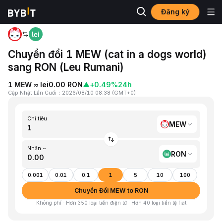
Đăng ký
Trang chủ
MEW to RON
Chuyển đổi 1 MEW (cat in a dogs world)
sang RON (Leu Rumani)
1 MEW ≈ lei0.00 RON
▲
+0.49%
24h
Cập Nhật Lần Cuối
：
2026/08/10 08:38
(
GMT+0
)
Chi tiêu
MEW
Nhận ~
RON
0.001
0.01
0.1
1
5
10
100
Chuyển Đổi MEW to RON
Không phí · Hơn 350 loại tiền điện tử · Hơn 40 loại tiền tệ fiat