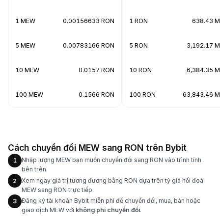
1 MEW
0.00156633 RON
1 RON
638.43 
5 MEW
0.00783166 RON
5 RON
3,192.17 
10 MEW
0.0157 RON
10 RON
6,384.35 
100 MEW
0.1566 RON
100 RON
63,843.46 
Cách chuyển đổi MEW sang RON trên Bybit
Nhập lượng MEW bạn muốn chuyển đổi sang RON vào trình tính
1
bên trên.
Xem ngay giá trị tương đương bằng RON dựa trên tỷ giá hối đoái
2
MEW sang RON trực tiếp.
Đăng ký tài khoản Bybit miễn phí để chuyển đổi, mua, bán hoặc
3
giao dịch MEW với
không phí chuyển đổi
.