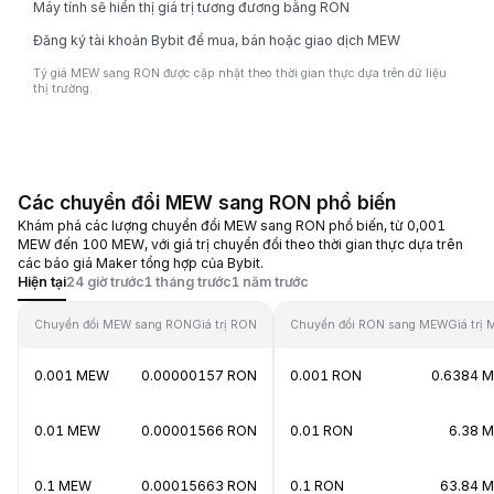
Máy tính sẽ hiển thị giá trị tương đương bằng RON
Đăng ký tài khoản Bybit để mua, bán hoặc giao dịch MEW
Tỷ giá MEW sang RON được cập nhật theo thời gian thực dựa trên dữ liệu
thị trường.
Các chuyển đổi MEW sang RON phổ biến
Khám phá các lượng chuyển đổi MEW sang RON phổ biến, từ 0,001
MEW đến 100 MEW, với giá trị chuyển đổi theo thời gian thực dựa trên
các báo giá Maker tổng hợp của Bybit.
Hiện tại
24 giờ trước
1 tháng trước
1 năm trước
Chuyển đổi MEW sang RON
Giá trị RON
Chuyển đổi RON sang MEW
Giá trị
0.001 MEW
0.00000157 RON
0.001 RON
0.6384 
0.01 MEW
0.00001566 RON
0.01 RON
6.38 
0.1 MEW
0.00015663 RON
0.1 RON
63.84 