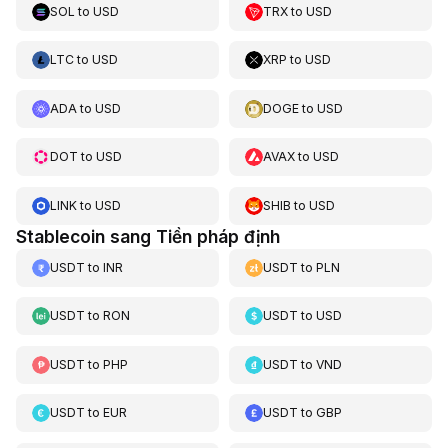
SOL
to
USD
TRX
to
USD
LTC
to
USD
XRP
to
USD
ADA
to
USD
DOGE
to
USD
DOT
to
USD
AVAX
to
USD
LINK
to
USD
SHIB
to
USD
Stablecoin sang Tiền pháp định
USDT
to
INR
USDT
to
PLN
USDT
to
RON
USDT
to
USD
USDT
to
PHP
USDT
to
VND
USDT
to
EUR
USDT
to
GBP