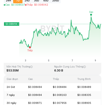
24H
7D
14D
30D
60D
200D
Cao
:
$
0.008637
Thấp
:
$
0.008042
Cập Nhật Lần Cuối: 2026-08-09, 11:06 GMT+0
Mức cao nhất mọi thời đại
Thấp nhất mọi thời đại
$1.66
$0.007825
Vốn Hoá Thị Trường
Nguồn Cung Lưu Thông
$53.55M
6.30 B
Giai đoạn
Cao
Thấp
Trung Bình
Th
24 Giờ
$0.008494
$0.008484
$0.008489
+
7 ngày
$0.008494
$0.008163
$0.008335
+
30 ngày
$0.009871
$0.007956
$0.008905
-