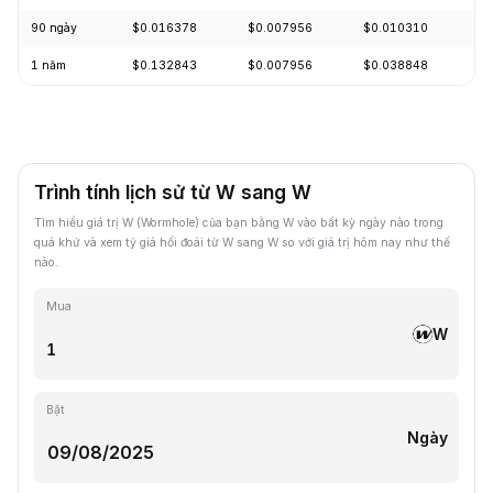
90 ngày
$0.016378
$0.007956
$0.010310
-
1 năm
$0.132843
$0.007956
$0.038848
-
Trình tính lịch sử từ W sang W
Tìm hiểu giá trị W (Wormhole) của bạn bằng W vào bất kỳ ngày nào trong
quá khứ và xem tỷ giá hối đoái từ W sang W so với giá trị hôm nay như thế
nào.
Mua
W
Bật
Ngày