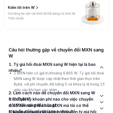
Kiếm lời trên W
Gia tăng tài sản với Sinh lời Dễ dàng và Sinh lời
Trên chuỗi.
Câu hỏi thường gặp về chuyển đổi MXN sang
W
1. Tỷ giá hối đoái MXN sang W hiện tại là bao
nhiêu?
1 MXN hiện có giá trị khoảng 6.865 W. Tỷ giá hối đoái
MXN sang W được cập nhật theo thời gian thực trên
Bybit, với phí chuyển đổi bằng 0 và khóa tỷ lệ trong 15
giây sau khi bạn xác nhận.
2. Làm cách nào để chuyển đổi MXN sang W
trên Bybit?
3. Có bất kỳ khoản phí nào cho việc chuyển
đổi MXN sang W không?
4. Số tiền tối thiểu của MXN mà tôi có thể
chuyển đổi sang W là bao nhiêu?
5. Những yếu tố nào ảnh hưởng đến tỷ giá hối