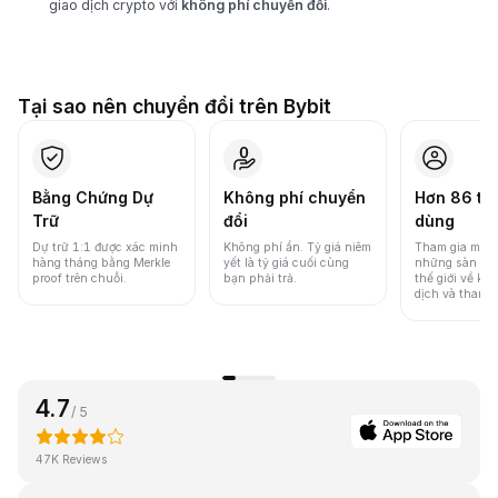
giao dịch crypto với
không phí chuyển đổi
.
Tại sao nên chuyển đổi trên Bybit
Bằng Chứng Dự
Không phí chuyển
Hơn 86 tri
Trữ
đổi
dùng
Dự trữ 1:1 được xác minh
Không phí ẩn. Tỷ giá niêm
Tham gia một 
hàng tháng bằng Merkle
yết là tỷ giá cuối cùng
những sàn gia
proof trên chuỗi.
bạn phải trả.
thế giới về khố
dịch và thanh
4.7
/ 5
47K Reviews