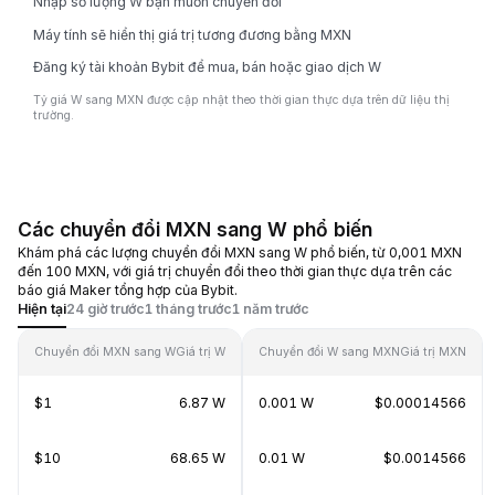
Nhập số lượng W bạn muốn chuyển đổi
Máy tính sẽ hiển thị giá trị tương đương bằng MXN
Đăng ký tài khoản Bybit để mua, bán hoặc giao dịch W
Tỷ giá W sang MXN được cập nhật theo thời gian thực dựa trên dữ liệu thị
trường.
Các chuyển đổi MXN sang W phổ biến
Khám phá các lượng chuyển đổi MXN sang W phổ biến, từ 0,001 MXN
đến 100 MXN, với giá trị chuyển đổi theo thời gian thực dựa trên các
báo giá Maker tổng hợp của Bybit.
Hiện tại
24 giờ trước
1 tháng trước
1 năm trước
Chuyển đổi MXN sang W
Giá trị W
Chuyển đổi W sang MXN
Giá trị MXN
$1
6.87 W
0.001 W
$0.00014566
$10
68.65 W
0.01 W
$0.0014566