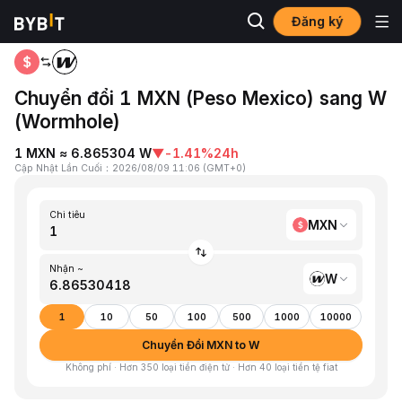
Đăng ký
Trang chủ
MXN to W
Chuyển đổi 1 MXN (Peso Mexico) sang W
(Wormhole)
1 MXN ≈ 6.865304 W
▼
-1.41%
24h
Cập Nhật Lần Cuối
：
2026/08/09 11:06
(
GMT+0
)
Chi tiêu
MXN
Nhận ~
W
1
10
50
100
500
1000
10000
Chuyển Đổi MXN to W
Không phí · Hơn 350 loại tiền điện tử · Hơn 40 loại tiền tệ fiat