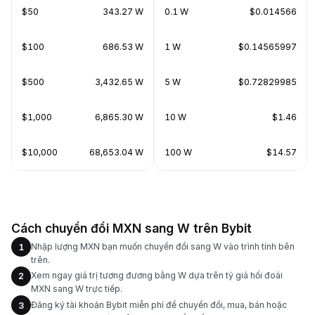
$50
343.27 W
0.1 W
$0.014566
$100
686.53 W
1 W
$0.14565997
$500
3,432.65 W
5 W
$0.72829985
$1,000
6,865.30 W
10 W
$1.46
$10,000
68,653.04 W
100 W
$14.57
Cách chuyển đổi MXN sang W trên Bybit
Nhập lượng MXN bạn muốn chuyển đổi sang W vào trình tính bên
1
trên.
Xem ngay giá trị tương đương bằng W dựa trên tỷ giá hối đoái
2
MXN sang W trực tiếp.
Đăng ký tài khoản Bybit miễn phí để chuyển đổi, mua, bán hoặc
3