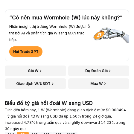
“Có nên mua Wormhole (W) lúc này không?”
Nhận insight thị trường Wormhole (W) được hỗ
trợ bởi AI và phân tích giá W sang MXN trực
tiếp.
Hỏi TradeGPT
Giá W
Dự Đoán Giá
Giao dịch W/USDT
Mua W
Biểu đồ tỷ giá hối đoái W sang USD
Tính đến hôm nay, 1 W (Wormhole) đang giao dịch ở mức $0.008494.
Tỷ giá hối đoái từ W sang USD đã up 1.50% trong 24 giờ qua,
increased 4.73% trong tuần qua và slightly downward 14.23% trong
30 ngày qua.