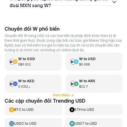
đoái MXN sang W?
Chuyển đổi W phổ biến
Chuyển đổi W sang USD và các loại tiền tệ pháp định khác theo tỷ lệ
theo thời gian thực. Được cung cấp bởi các báo giá Maker tổng hợp của
Bybit, bạn có thể kiểm tra giá trị hiện tại của W và tự tin chuyển đổi, tận
hưởng tỷ lệ chính xác và không có chênh lệch ẩn.
W
to
SGD
W
to
USD
S$0.011
$0.008
W
to
AED
W
to
ARS
د.إ0.031
$12.7
Xem thêm
↓
Các cặp chuyển đổi Trending USD
BTC
to
USD
ETH
to
USD
USDC
to
USD
USDT
to
USD