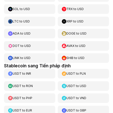
SOL
to
USD
TRX
to
USD
LTC
to
USD
XRP
to
USD
ADA
to
USD
DOGE
to
USD
DOT
to
USD
AVAX
to
USD
LINK
to
USD
SHIB
to
USD
Stablecoin sang Tiền pháp định
USDT
to
INR
USDT
to
PLN
USDT
to
RON
USDT
to
USD
USDT
to
PHP
USDT
to
VND
USDT
to
EUR
USDT
to
GBP