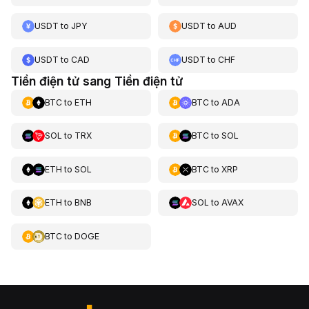
USDT
to
JPY
USDT
to
AUD
USDT
to
CAD
USDT
to
CHF
Tiền điện tử sang Tiền điện tử
BTC
to
ETH
BTC
to
ADA
SOL
to
TRX
BTC
to
SOL
ETH
to
SOL
BTC
to
XRP
ETH
to
BNB
SOL
to
AVAX
BTC
to
DOGE