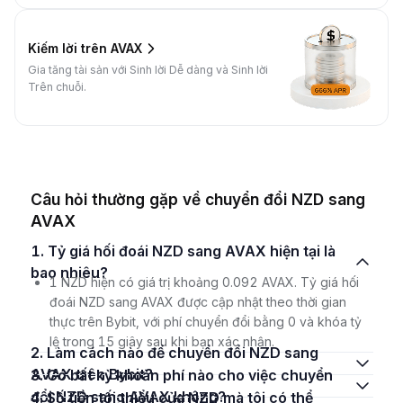
Kiếm lời trên AVAX
Gia tăng tài sản với Sinh lời Dễ dàng và Sinh lời
Trên chuỗi.
Câu hỏi thường gặp về chuyển đổi NZD sang
AVAX
1. Tỷ giá hối đoái NZD sang AVAX hiện tại là
bao nhiêu?
1 NZD hiện có giá trị khoảng 0.092 AVAX. Tỷ giá hối
đoái NZD sang AVAX được cập nhật theo thời gian
thực trên Bybit, với phí chuyển đổi bằng 0 và khóa tỷ
lệ trong 15 giây sau khi bạn xác nhận.
2. Làm cách nào để chuyển đổi NZD sang
AVAX trên Bybit?
3. Có bất kỳ khoản phí nào cho việc chuyển
đổi NZD sang AVAX không?
4. Số tiền tối thiểu của NZD mà tôi có thể