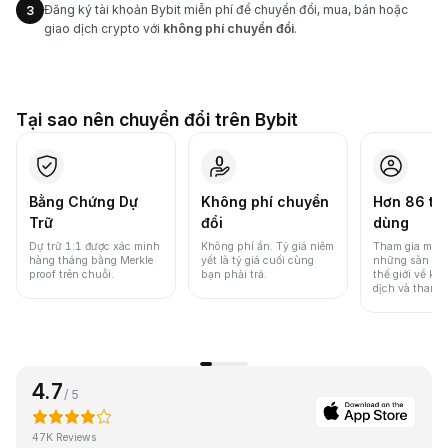
Đăng ký tài khoản Bybit miễn phí để chuyển đổi, mua, bán hoặc
3
giao dịch crypto với
không phí chuyển đổi
.
Tại sao nên chuyển đổi trên Bybit
Bằng Chứng Dự
Không phí chuyển
Hơn 86 tri
Trữ
đổi
dùng
Dự trữ 1:1 được xác minh
Không phí ẩn. Tỷ giá niêm
Tham gia một 
hàng tháng bằng Merkle
yết là tỷ giá cuối cùng
những sàn gia
proof trên chuỗi.
bạn phải trả.
thế giới về khố
dịch và thanh
4.7
/ 5
47K Reviews