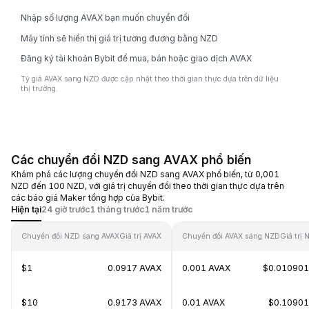
Nhập số lượng AVAX bạn muốn chuyển đổi
Máy tính sẽ hiển thị giá trị tương đương bằng NZD
Đăng ký tài khoản Bybit để mua, bán hoặc giao dịch AVAX
Tỷ giá AVAX sang NZD được cập nhật theo thời gian thực dựa trên dữ liệu
thị trường.
Các chuyển đổi NZD sang AVAX phổ biến
Khám phá các lượng chuyển đổi NZD sang AVAX phổ biến, từ 0,001
NZD đến 100 NZD, với giá trị chuyển đổi theo thời gian thực dựa trên
các báo giá Maker tổng hợp của Bybit.
Hiện tại
24 giờ trước
1 tháng trước
1 năm trước
Chuyển đổi NZD sang AVAX
Giá trị AVAX
Chuyển đổi AVAX sang NZD
Giá trị
$1
0.0917 AVAX
0.001 AVAX
$0.01090
$10
0.9173 AVAX
0.01 AVAX
$0.1090