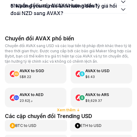
chuyển đổi sang AVAX là bao nhiêu?
5. Những yếu tố nào ảnh hưởng đến tỷ giá hối
đoái NZD sang AVAX?
Chuyển đổi AVAX phổ biến
Chuyển đổi AVAX sang USD và các loại tiền tệ pháp định khác theo tỷ lệ
theo thời gian thực. Được cung cấp bởi các báo giá Maker tổng hợp của
Bybit, bạn có thể kiểm tra giá trị hiện tại của AVAX và tự tin chuyển đổi,
tận hưởng tỷ lệ chính xác và không có chênh lệch ẩn.
AVAX
to
SGD
AVAX
to
USD
S$8.22
$6.43
AVAX
to
AED
AVAX
to
ARS
د.إ23.62
$9,629.37
Xem thêm
↓
Các cặp chuyển đổi Trending USD
BTC
to
USD
ETH
to
USD