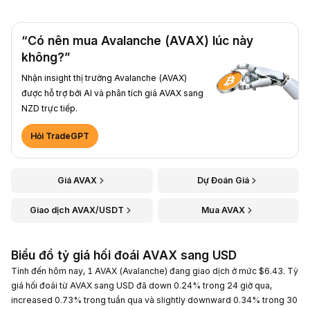
“Có nên mua Avalanche (AVAX) lúc này
không?”
Nhận insight thị trường Avalanche (AVAX)
được hỗ trợ bởi AI và phân tích giá AVAX sang
NZD trực tiếp.
Hỏi TradeGPT
Giá AVAX
Dự Đoán Giá
Giao dịch AVAX/USDT
Mua AVAX
Biểu đồ tỷ giá hối đoái AVAX sang USD
Tính đến hôm nay, 1 AVAX (Avalanche) đang giao dịch ở mức $6.43. Tỷ
giá hối đoái từ AVAX sang USD đã down 0.24% trong 24 giờ qua,
increased 0.73% trong tuần qua và slightly downward 0.34% trong 30