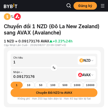
Đăng ký
Trang chủ
NZD to AVAX
Chuyển đổi 1 NZD (Đô La New Zealand)
sang AVAX (Avalanche)
1 NZD ≈ 0.09173176 AVAX
▲
+0.23%
24h
Cập Nhật Lần Cuối
：
2026/08/07 23:09
(
GMT+0
)
Chi tiêu
NZD
Nhận ~
AVAX
1
10
50
100
500
1000
10000
Chuyển Đổi NZD to AVAX
Không phí · Hơn 350 loại tiền điện tử · Hơn 40 loại tiền tệ fiat