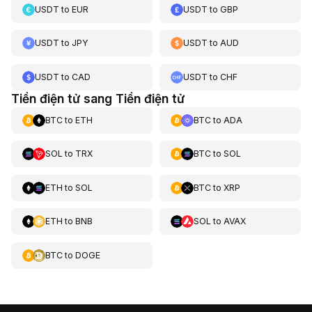
USDT
to
EUR
USDT
to
GBP
USDT
to
JPY
USDT
to
AUD
USDT
to
CAD
USDT
to
CHF
Tiền điện tử sang Tiền điện tử
BTC
to
ETH
BTC
to
ADA
SOL
to
TRX
BTC
to
SOL
ETH
to
SOL
BTC
to
XRP
ETH
to
BNB
SOL
to
AVAX
BTC
to
DOGE