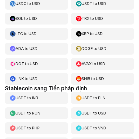
USDC
to
USD
USDT
to
USD
SOL
to
USD
TRX
to
USD
LTC
to
USD
XRP
to
USD
ADA
to
USD
DOGE
to
USD
DOT
to
USD
AVAX
to
USD
LINK
to
USD
SHIB
to
USD
Stablecoin sang Tiền pháp định
USDT
to
INR
USDT
to
PLN
USDT
to
RON
USDT
to
USD
USDT
to
PHP
USDT
to
VND