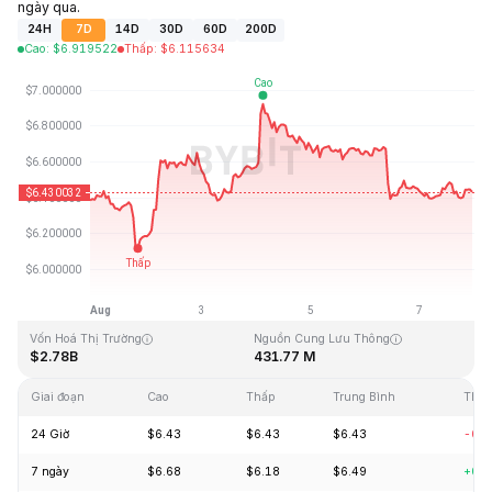
ngày qua.
24H
7D
14D
30D
60D
200D
Cao
:
$
6.919522
Thấp
:
$
6.115634
Cập Nhật Lần Cuối: 2026-08-07, 23:09 GMT+0
Mức cao nhất mọi thời đại
Thấp nhất mọi thời đại
$144.96
$2.80
Vốn Hoá Thị Trường
Nguồn Cung Lưu Thông
$2.78B
431.77 M
Giai đoạn
Cao
Thấp
Trung Bình
Thay
24 Giờ
$6.43
$6.43
$6.43
-0.
7 ngày
$6.68
$6.18
$6.49
+0.