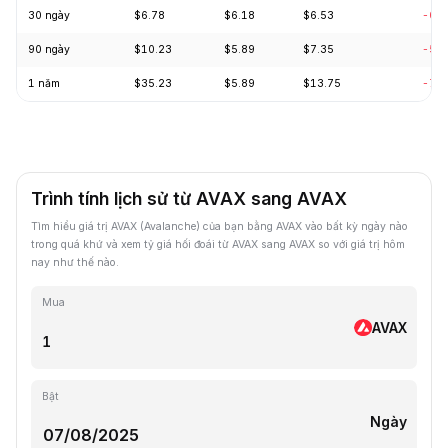
30 ngày
$6.78
$6.18
$6.53
-0.
90 ngày
$10.23
$5.89
$7.35
-5.
1 năm
$35.23
$5.89
$13.75
-72
Trình tính lịch sử từ AVAX sang AVAX
Tìm hiểu giá trị AVAX (Avalanche) của bạn bằng AVAX vào bất kỳ ngày nào
trong quá khứ và xem tỷ giá hối đoái từ AVAX sang AVAX so với giá trị hôm
nay như thế nào.
Mua
AVAX
Bật
Ngày