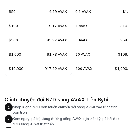
$50
4.59 AVAX
0.1 AVAX
$1
$100
9.17 AVAX
1 AVAX
$10
$500
45.87 AVAX
5 AVAX
$54
$1,000
91.73 AVAX
10 AVAX
$109
$10,000
917.32 AVAX
100 AVAX
$1,090
Cách chuyển đổi NZD sang AVAX trên Bybit
Nhập lượng NZD bạn muốn chuyển đổi sang AVAX vào trình tính
1
bên trên.
Xem ngay giá trị tương đương bằng AVAX dựa trên tỷ giá hối đoái
2
NZD sang AVAX trực tiếp.