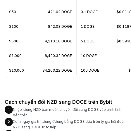
$50
421.02 DOGE
0.1 DOGE
$0.011
$100
842.03 DOGE
1 DOGE
$0.118
$500
4,210.16 DOGE
5 DOGE
$0.593
$1,000
8,420.32 DOGE
10 DOGE
$10,000
84,203.22 DOGE
100 DOGE
$
Cách chuyển đổi NZD sang DOGE trên Bybit
Nhập lượng NZD bạn muốn chuyển đổi sang DOGE vào trình tính
1
bên trên.
Xem ngay giá trị tương đương bằng DOGE dựa trên tỷ giá hối đoái
2
NZD sang DOGE trực tiếp.