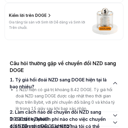
Kiếm lời trên DOGE
Gia tăng tài sản với Sinh lời Dễ dàng và Sinh lời
Trên chuỗi.
Câu hỏi thường gặp về chuyển đổi NZD sang
DOGE
1. Tỷ giá hối đoái NZD sang DOGE hiện tại là
bao nhiêu?
1 NZD hiện có giá trị khoảng 8.42 DOGE. Tỷ giá hối
đoái NZD sang DOGE được cập nhật theo thời gian
thực trên Bybit, với phí chuyển đổi bằng 0 và khóa tỷ
lệ trong 15 giây sau khi bạn xác nhận.
2. Làm cách nào để chuyển đổi NZD sang
DOGE trên Bybit?
3. Có bất kỳ khoản phí nào cho việc chuyển
đổi NZD sang DOGE không?
4. Số tiền tối thiểu của NZD mà tôi có thể