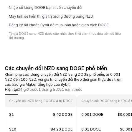
Nhập số lượng DOGE bạn muốn chuyển đổi
Máy tính sẽ hiển thị giá trị tương đương bằng NZD
Đăng ký tài khoản Bybit để mua, bán hoặc giao dịch DOGE
Tỷ giá DOGE sang NZD được cập nhật theo thời gian thực dựa trên dữ liệu
thị trường.
Các chuyển đổi NZD sang DOGE phổ biến
Khám phá các lượng chuyển đổi NZD sang DOGE phổ biến, từ 0,001
NZD đến 100 NZD, với giá trị chuyển đổi theo thời gian thực dựa trên
các báo giá Maker tổng hợp của Bybit.
Hiện tại
24 giờ trước
1 tháng trước
1 năm trước
Chuyển đổi NZD sang DOGE
Giá trị DOGE
Chuyển đổi DOGE sang NZD
Giá 
$1
8.42 DOGE
0.001 DOGE
$0.000
$10
84.20 DOGE
0.01 DOGE
$0.00