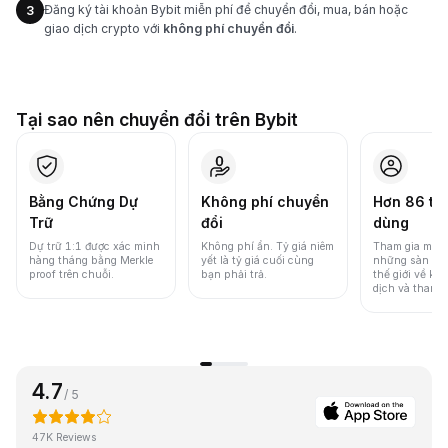
Đăng ký tài khoản Bybit miễn phí để chuyển đổi, mua, bán hoặc
3
giao dịch crypto với
không phí chuyển đổi
.
Tại sao nên chuyển đổi trên Bybit
Bằng Chứng Dự
Không phí chuyển
Hơn 86 tri
Trữ
đổi
dùng
Dự trữ 1:1 được xác minh
Không phí ẩn. Tỷ giá niêm
Tham gia một 
hàng tháng bằng Merkle
yết là tỷ giá cuối cùng
những sàn gia
proof trên chuỗi.
bạn phải trả.
thế giới về khố
dịch và thanh
4.7
/ 5
47K Reviews