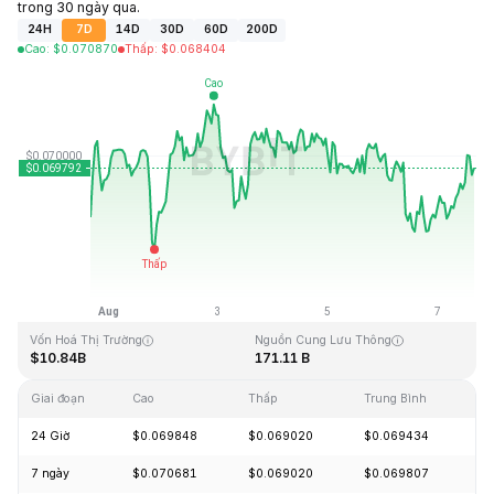
trong 30 ngày qua.
24H
7D
14D
30D
60D
200D
Cao
:
$
0.070870
Thấp
:
$
0.068404
Cập Nhật Lần Cuối: 2026-08-07, 15:37 GMT+0
Mức cao nhất mọi thời đại
Thấp nhất mọi thời đại
$0.731578
$0.000087
Vốn Hoá Thị Trường
Nguồn Cung Lưu Thông
$10.84B
171.11 B
Giai đoạn
Cao
Thấp
Trung Bình
Th
24 Giờ
$0.069848
$0.069020
$0.069434
+
7 ngày
$0.070681
$0.069020
$0.069807
+