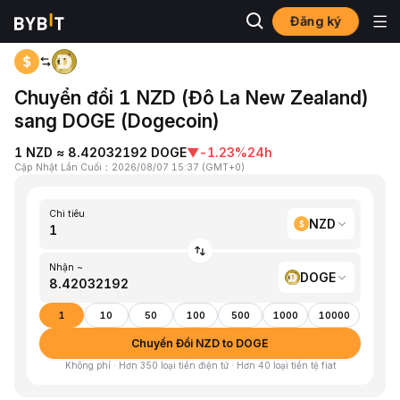
Đăng ký
Trang chủ
NZD to DOGE
Chuyển đổi 1 NZD (Đô La New Zealand)
sang DOGE (Dogecoin)
1 NZD ≈ 8.42032192 DOGE
▼
-1.23%
24h
Cập Nhật Lần Cuối
：
2026/08/07 15:37
(
GMT+0
)
Chi tiêu
NZD
Nhận ~
DOGE
1
10
50
100
500
1000
10000
Chuyển Đổi NZD to DOGE
Không phí · Hơn 350 loại tiền điện tử · Hơn 40 loại tiền tệ fiat