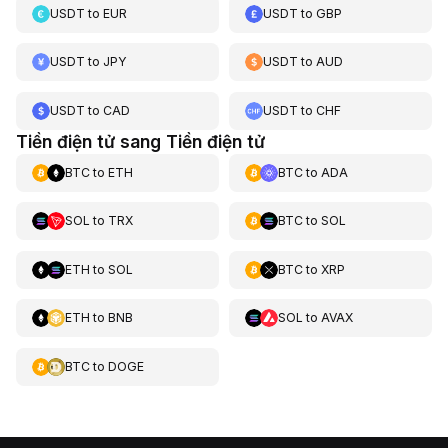
USDT
to
EUR
USDT
to
GBP
USDT
to
JPY
USDT
to
AUD
USDT
to
CAD
USDT
to
CHF
Tiền điện tử sang Tiền điện tử
BTC
to
ETH
BTC
to
ADA
SOL
to
TRX
BTC
to
SOL
ETH
to
SOL
BTC
to
XRP
ETH
to
BNB
SOL
to
AVAX
BTC
to
DOGE