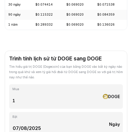
30 ngày
$0.074414
$0.069020
$0.071538
-
90 ngày
$0.115322
$0.069020
$0.084359
-
1 năm
$0.289332
$0.069020
$0.136026
-
Trình tính lịch sử từ DOGE sang DOGE
Tìm hiểu giá trị DOGE (Dogecoin) của bạn bằng DOGE vào bất kỳ ngày nào
trong quá khứ và xem tỷ giá hối đoái từ DOGE sang DOGE so với giá trị hôm
nay như thế nào.
Mua
DOGE
Bật
Ngày