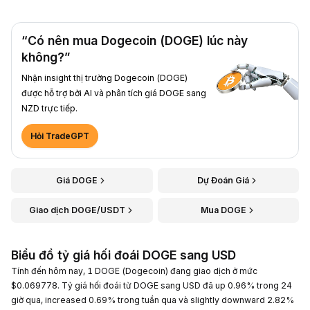
“Có nên mua Dogecoin (DOGE) lúc này
không?”
Nhận insight thị trường Dogecoin (DOGE)
được hỗ trợ bởi AI và phân tích giá DOGE sang
NZD trực tiếp.
Hỏi TradeGPT
Giá DOGE
Dự Đoán Giá
Giao dịch DOGE/USDT
Mua DOGE
Biểu đồ tỷ giá hối đoái DOGE sang USD
Tính đến hôm nay, 1 DOGE (Dogecoin) đang giao dịch ở mức
$0.069778. Tỷ giá hối đoái từ DOGE sang USD đã up 0.96% trong 24
giờ qua, increased 0.69% trong tuần qua và slightly downward 2.82%