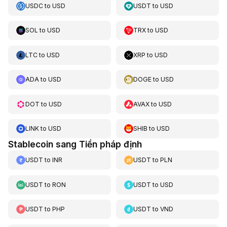
USDC
to
USD
USDT
to
USD
SOL
to
USD
TRX
to
USD
LTC
to
USD
XRP
to
USD
ADA
to
USD
DOGE
to
USD
DOT
to
USD
AVAX
to
USD
LINK
to
USD
SHIB
to
USD
Stablecoin sang Tiền pháp định
USDT
to
INR
USDT
to
PLN
USDT
to
RON
USDT
to
USD
USDT
to
PHP
USDT
to
VND