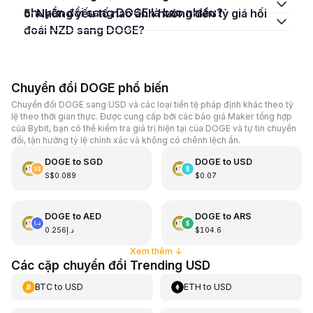
chuyển đổi sang DOGE là bao nhiêu?
5. Những yếu tố nào ảnh hưởng đến tỷ giá hối
đoái NZD sang DOGE?
Chuyển đổi DOGE phổ biến
Chuyển đổi DOGE sang USD và các loại tiền tệ pháp định khác theo tỷ
lệ theo thời gian thực. Được cung cấp bởi các báo giá Maker tổng hợp
của Bybit, bạn có thể kiểm tra giá trị hiện tại của DOGE và tự tin chuyển
đổi, tận hưởng tỷ lệ chính xác và không có chênh lệch ẩn.
DOGE
to
SGD
DOGE
to
USD
S$0.089
$0.07
DOGE
to
AED
DOGE
to
ARS
د.إ0.256
$104.6
Xem thêm
↓
Các cặp chuyển đổi Trending USD
BTC
to
USD
ETH
to
USD