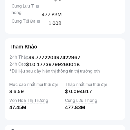
Cung Lưu T
hông
477.83M
Cung Tối Đa
1.00B
Tham Khảo
24h Thấp
$
9.777220397422967
24h Cao
$
10.17739799260018
*Dữ liệu sau đây hiển thị thông tin thị trường eth
Mức cao nhất mọi thời đại
Thấp nhất mọi thời đại
$
6.59
$
0.094617
Vốn Hoá Thị Trường
Cung Lưu Thông
47.45M
477.83M