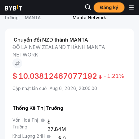
Đăng ký
Thị
Giá Manta Network
Đô La New Zealand to
trường
MANTA
Manta Network
Chuyển đổi NZD thành MANTA
ĐÔ LA NEW ZEALAND THÀNH MANTA
NETWORK
$
10.03812467077192
-1.21%
Cập nhật lần cuối: Aug 6, 2026, 23:00:00
Thống Kê Thị Trường
Vốn Hoá Thị
Trường
27.84M
Khối Lượng 24H
0