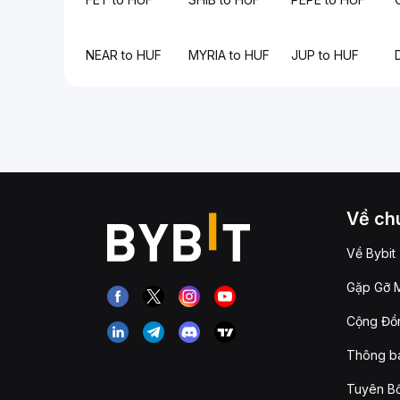
NEAR to HUF
MYRIA to HUF
JUP to HUF
Về chú
Về Bybit
Gặp Gỡ M
Cộng Đồn
Thông b
Tuyên Bố