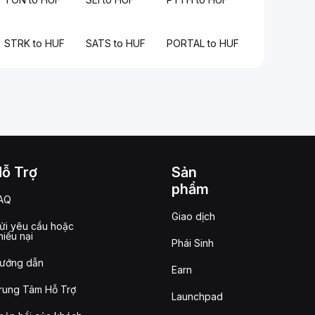
STRK to HUF
SATS to HUF
PORTAL to HUF
Hỗ Trợ
Sản
phẩm
AQ
Giao dịch
ửi yêu cầu hoặc
hiếu nại
Phái Sinh
ướng dẫn
Earn
rung Tâm Hỗ Trợ
Launchpad