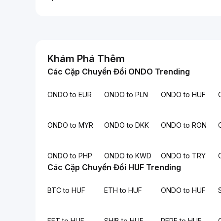
Khám Phá Thêm
Các Cặp Chuyển Đổi ONDO Trending
ONDO to EUR
ONDO to PLN
ONDO to HUF
ONDO to MYR
ONDO to DKK
ONDO to RON
ONDO to PHP
ONDO to KWD
ONDO to TRY
Các Cặp Chuyển Đổi HUF Trending
BTC to HUF
ETH to HUF
ONDO to HUF
FET to HUF
SHIB to HUF
PEPE to HUF