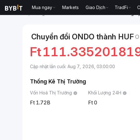
Mua ngay
Markets
Giao Dịch
TradFi
C
Thị trường
Giá Ondo ONDO
Ondo to Forint Hungar
Chuyển đổi ONDO thành HUF
O
Ft
111.33520181
Cập nhật lần cuối: Aug 7, 2026, 03:00:00
Thống Kê Thị Trường
Vốn Hoá Thị Trường
Khối Lượng 24H
1.72B
0