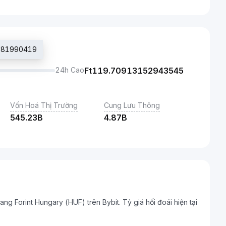
0181990419
24h Cao
Ft
119.70913152943545
Vốn Hoá Thị Trường
Cung Lưu Thông
545.23B
4.87B
ang Forint Hungary (HUF) trên Bybit. Tỷ giá hối đoái hiện tại