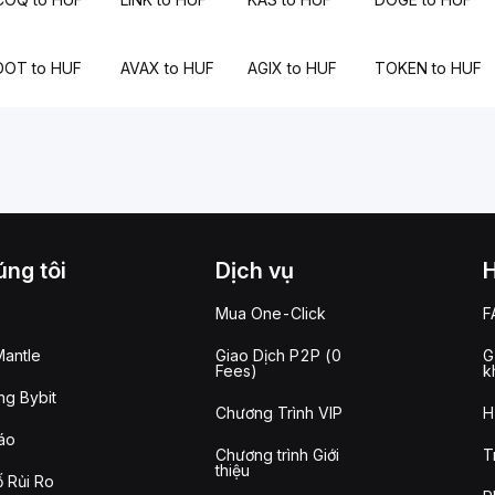
DOT to HUF
AVAX to HUF
AGIX to HUF
TOKEN to HUF
ng tôi
Dịch vụ
Mua One-Click
F
antle
Giao Dịch P2P (0
G
Fees)
k
g Bybit
Chương Trình VIP
H
áo
Chương trình Giới
T
thiệu
 Rủi Ro