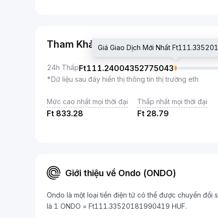
Tham Khảo
Giá Giao Dịch Mới Nhất Ft111.3352
24h Thấp
Ft
111.24004352775043
*Dữ liệu sau đây hiển thị thông tin thị trường eth
Mức cao nhất mọi thời đại
Thấp nhất mọi thời đại
Ft
833.28
Ft
28.79
Giới thiệu về Ondo (ONDO)
Ondo là một loại tiền điện tử có thể được chuyển đổi s
là 1 ONDO = Ft111.33520181990419 HUF.