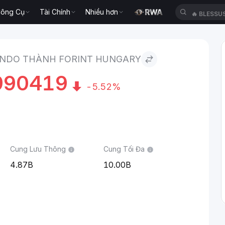
ông Cụ
Tài Chính
Nhiều hơn
🔥
BLESSU
y
NDO THÀNH FORINT HUNGARY
990419
-5.52%
Cung Lưu Thông
Cung Tối Đa
4.87B
10.00B