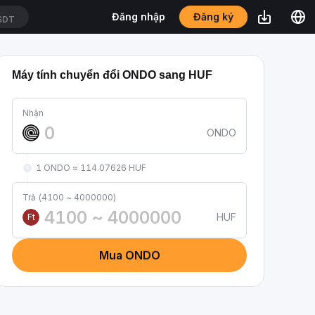
Đăng ký
Đăng nhập
SDT
Máy tính chuyển đổi ONDO sang HUF
Nhận
ONDO
1 ONDO ≈ 114.07626 HUF
Trả (4100 ~ 4000000)
HUF
Ft
Mua ONDO