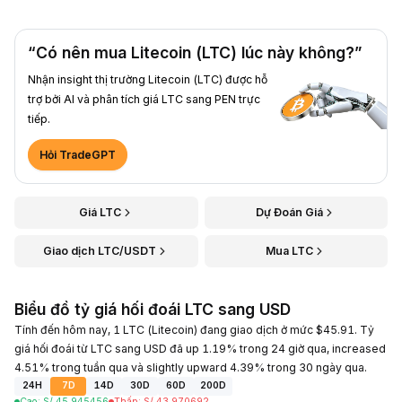
“Có nên mua Litecoin (LTC) lúc này không?”
Nhận insight thị trường Litecoin (LTC) được hỗ
trợ bởi AI và phân tích giá LTC sang PEN trực
tiếp.
Hỏi TradeGPT
Giá LTC
Dự Đoán Giá
Giao dịch LTC/USDT
Mua LTC
Biểu đồ tỷ giá hối đoái LTC sang USD
Tính đến hôm nay, 1 LTC (Litecoin) đang giao dịch ở mức $45.91. Tỷ
giá hối đoái từ LTC sang USD đã up 1.19% trong 24 giờ qua, increased
4.51% trong tuần qua và slightly upward 4.39% trong 30 ngày qua.
24H
7D
14D
30D
60D
200D
Cao
:
S/.
45.945456
Thấp
:
S/.
43.970692