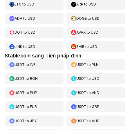
LTC
to
USD
XRP
to
USD
ADA
to
USD
DOGE
to
USD
DOT
to
USD
AVAX
to
USD
LINK
to
USD
SHIB
to
USD
Stablecoin sang Tiền pháp định
USDT
to
INR
USDT
to
PLN
USDT
to
RON
USDT
to
USD
USDT
to
PHP
USDT
to
VND
USDT
to
EUR
USDT
to
GBP
USDT
to
JPY
USDT
to
AUD