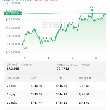
Cập Nhật Lần Cuối: 2026-08-08, 18:55 GMT+0
Mức cao nhất mọi thời đại
Thấp nhất mọi thời đại
S/.410.26
S/.1.15
Vốn Hoá Thị Trường
Nguồn Cung Lưu Thông
S/.3.56B
77.47 M
Giai đoạn
Cao
Thấp
Trung Bình
Tha
24 Giờ
S/.45.89
S/.45.49
S/.45.69
+1
7 ngày
S/.45.89
S/.44.18
S/.44.99
+4
30 ngày
S/.47.77
S/.43.52
S/.45.53
+4