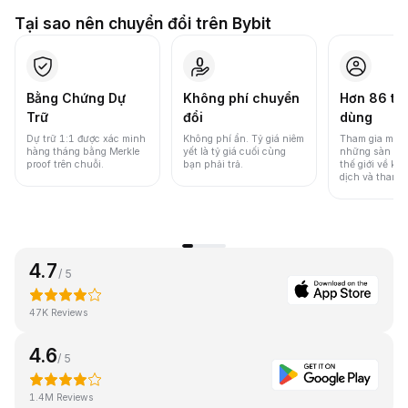
Tại sao nên chuyển đổi trên Bybit
Bằng Chứng Dự
Không phí chuyển
Hơn 86 tri
Trữ
đổi
dùng
Dự trữ 1:1 được xác minh
Không phí ẩn. Tỷ giá niêm
Tham gia một 
hàng tháng bằng Merkle
yết là tỷ giá cuối cùng
những sàn gia
proof trên chuỗi.
bạn phải trả.
thế giới về khố
dịch và thanh
4.7
/ 5
47K Reviews
4.6
/ 5
1.4M Reviews