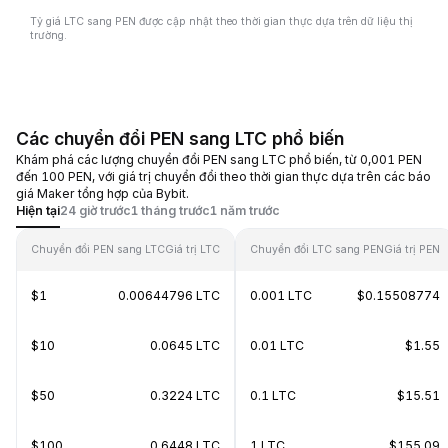
Tỷ giá LTC sang PEN được cập nhật theo thời gian thực dựa trên dữ liệu thị
trường.
Các chuyển đổi PEN sang LTC phổ biến
Khám phá các lượng chuyển đổi PEN sang LTC phổ biến, từ 0,001 PEN
đến 100 PEN, với giá trị chuyển đổi theo thời gian thực dựa trên các báo
giá Maker tổng hợp của Bybit.
Hiện tại
24 giờ trước
1 tháng trước
1 năm trước
Chuyển đổi PEN sang LTC
Giá trị LTC
Chuyển đổi LTC sang PEN
Giá trị PEN
$1
0.00644796 LTC
0.001 LTC
$0.15508774
$10
0.0645 LTC
0.01 LTC
$1.55
$50
0.3224 LTC
0.1 LTC
$15.51
$100
0.6448 LTC
1 LTC
$155.09