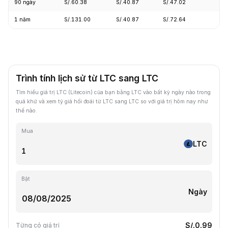
90 ngày
S/.60.38
S/.40.87
S/.47.02
+7
1 năm
S/.131.00
S/.40.87
S/.72.64
-6
Trình tính lịch sử từ LTC sang LTC
Tìm hiểu giá trị LTC (Litecoin) của bạn bằng LTC vào bất kỳ ngày nào trong
quá khứ và xem tỷ giá hối đoái từ LTC sang LTC so với giá trị hôm nay như
thế nào.
Mua
LTC
Bật
Ngày
S/.0.99
Từng có giá trị