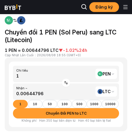
Đăng ký
Trang chủ
PEN to LTC
Chuyển đổi 1 PEN (Sol Peru) sang LTC
(Litecoin)
1 PEN ≈ 0.00644796 LTC
▼
-1.02%
24h
Cập Nhật Lần Cuối
：
2026/08/08 18:55
(
GMT+0
)
Chi tiêu
PEN
Nhận ~
LTC
1
10
50
100
500
1000
10000
Chuyển Đổi PEN to LTC
Không phí · Hơn 350 loại tiền điện tử · Hơn 40 loại tiền tệ fiat