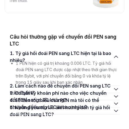
Trên chuỗi.
Câu hỏi thường gặp về chuyển đổi PEN sang
LTC
1. Tỷ giá hối đoái PEN sang LTC hiện tại là bao
nhiêu?
1 PEN hiện có giá trị khoảng 0.006 LTC. Tỷ giá hối
đoái PEN sang LTC được cập nhật theo thời gian thực
trên Bybit, với phí chuyển đổi bằng 0 và khóa tỷ lệ
trong 15 giây sau khi bạn xác nhận.
2. Làm cách nào để chuyển đổi PEN sang LTC
trên Bybit?
3. Có bất kỳ khoản phí nào cho việc chuyển
đổi PEN sang LTC không?
4. Số tiền tối thiểu của PEN mà tôi có thể
chuyển đổi sang LTC là bao nhiêu?
5. Những yếu tố nào ảnh hưởng đến tỷ giá hối
đoái PEN sang LTC?