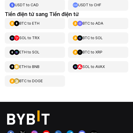
USDT
to
CAD
USDT
to
CHF
Tiền điện tử sang Tiền điện tử
BTC
to
ETH
BTC
to
ADA
SOL
to
TRX
BTC
to
SOL
ETH
to
SOL
BTC
to
XRP
ETH
to
BNB
SOL
to
AVAX
BTC
to
DOGE