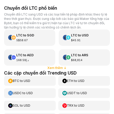
Chuyển đổi LTC phổ biến
Chuyển đổi LTC sang USD và các loại tiền tệ pháp định khác theo tỷ lệ
theo thời gian thực. Được cung cấp bởi các báo giá Maker tổng hợp của
Bybit, bạn có thể kiểm tra giá trị hiện tại của LTC và tự tin chuyển đổi,
tận hưởng tỷ lệ chính xác và không có chênh lệch ẩn.
LTC
to
SGD
LTC
to
USD
S$58.67
$45.91
LTC
to
AED
LTC
to
ARS
د.إ168.59
$68,814
Xem thêm
↓
Các cặp chuyển đổi Trending USD
BTC
to
USD
ETH
to
USD
USDC
to
USD
USDT
to
USD
SOL
to
USD
TRX
to
USD