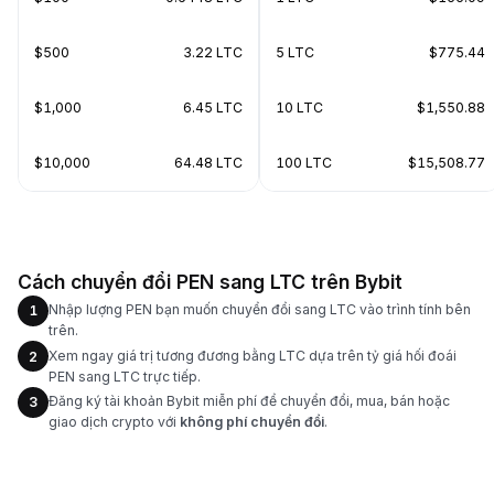
$500
3.22 LTC
5 LTC
$775.44
$1,000
6.45 LTC
10 LTC
$1,550.88
$10,000
64.48 LTC
100 LTC
$15,508.77
Cách chuyển đổi PEN sang LTC trên Bybit
Nhập lượng PEN bạn muốn chuyển đổi sang LTC vào trình tính bên
1
trên.
Xem ngay giá trị tương đương bằng LTC dựa trên tỷ giá hối đoái
2
PEN sang LTC trực tiếp.
Đăng ký tài khoản Bybit miễn phí để chuyển đổi, mua, bán hoặc
3
giao dịch crypto với
không phí chuyển đổi
.