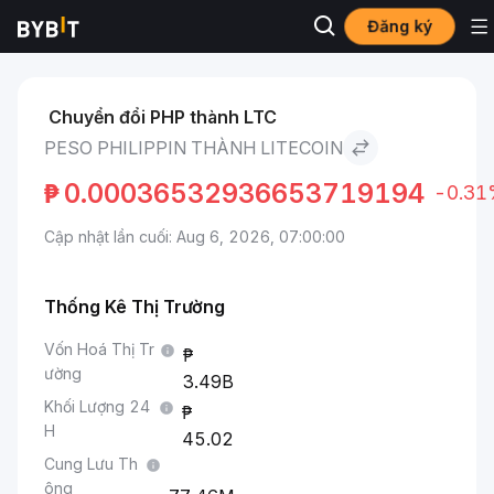
Đăng ký
Thị trường
Giá Litecoin LTC
Peso Philippin to Litecoin
Chuyển đổi PHP thành LTC
PESO PHILIPPIN THÀNH LITECOIN
₱
0.00036532936653719194
-0.31
Cập nhật lần cuối: Aug 6, 2026, 07:00:00
Thống Kê Thị Trường
Vốn Hoá Thị Tr
ường
3.49B
Khối Lượng 24
H
45.02
Cung Lưu Th
ông