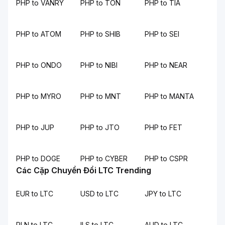
PHP to VANRY
PHP to TON
PHP to TIA
PHP to ATOM
PHP to SHIB
PHP to SEI
PHP to ONDO
PHP to NIBI
PHP to NEAR
PHP to MYRO
PHP to MNT
PHP to MANTA
PHP to JUP
PHP to JTO
PHP to FET
PHP to DOGE
PHP to CYBER
PHP to CSPR
Các Cặp Chuyển Đổi LTC Trending
EUR to LTC
USD to LTC
JPY to LTC
PLN to LTC
ILS to LTC
AUD to LTC