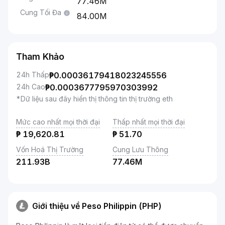
77.46M
Cung Tối Đa
84.00M
Tham Khảo
24h Thấp
₱
0.00036179418023245556
24h Cao
₱
0.0003677795970303992
*Dữ liệu sau đây hiển thị thông tin thị trường eth
Mức cao nhất mọi thời đại
Thấp nhất mọi thời đại
₱
19,620.81
₱
51.70
Vốn Hoá Thị Trường
Cung Lưu Thông
211.93B
77.46M
Giới thiệu về Peso Philippin (PHP)