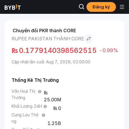
Đăng ký
Thị trường
Giá Core CORE
Rupee Pakistan to Core
Chuyển đổi PKR thành CORE
RUPEE PAKISTAN THÀNH CORE
₨
0.1779140398562515
-0.99%
Cập nhật lần cuối: Aug 7, 2026, 02:00:00
Thống Kê Thị Trường
Vốn Hoá Thị
Trường
25.00M
Khối Lượng 24H
0
Cung Lưu Thô
ng
1.25B