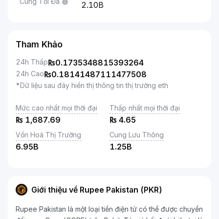
Cung Tối Đa
2.10B
Tham Khảo
24h Thấp
₨
0.1735348815393264
24h Cao
₨
0.18141487111477508
*Dữ liệu sau đây hiển thị thông tin thị trường eth
Mức cao nhất mọi thời đại
Thấp nhất mọi thời đại
₨
1,687.69
₨
4.65
Vốn Hoá Thị Trường
Cung Lưu Thông
6.95B
1.25B
Giới thiệu về Rupee Pakistan (PKR)
Rupee Pakistan là một loại tiền điện tử có thể được chuyển