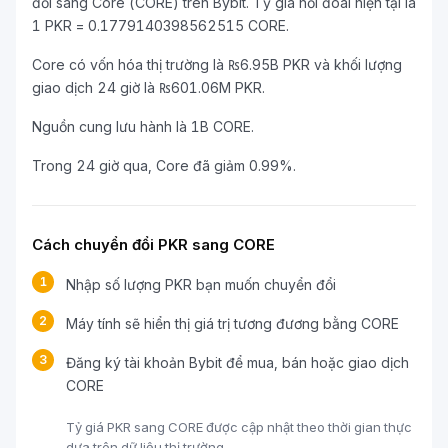
đổi sang Core (CORE) trên Bybit. Tỷ giá hối đoái hiện tại là
1 PKR = 0.1779140398562515 CORE.
Core có vốn hóa thị trường là ₨6.95B PKR và khối lượng
giao dịch 24 giờ là ₨601.06M PKR.
Nguồn cung lưu hành là 1B CORE.
Trong 24 giờ qua, Core đã giảm 0.99%.
Cách chuyển đổi PKR sang CORE
1
Nhập số lượng PKR bạn muốn chuyển đổi
2
Máy tính sẽ hiển thị giá trị tương đương bằng CORE
3
Đăng ký tài khoản Bybit để mua, bán hoặc giao dịch
CORE
Tỷ giá PKR sang CORE được cập nhật theo thời gian thực
dựa trên dữ liệu thị trường.