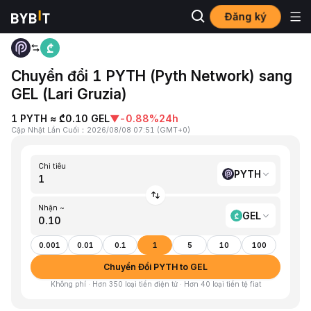
Đăng ký
Trang chủ
PYTH to GEL
Chuyển đổi 1 PYTH (Pyth Network) sang
GEL (Lari Gruzia)
1 PYTH ≈ ₾0.10 GEL
▼
-0.88%
24h
Cập Nhật Lần Cuối
：
2026/08/08 07:51
(
GMT+0
)
Chi tiêu
PYTH
Nhận ~
GEL
0.001
0.01
0.1
1
5
10
100
Chuyển Đổi PYTH to GEL
Không phí · Hơn 350 loại tiền điện tử · Hơn 40 loại tiền tệ fiat