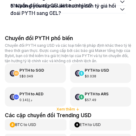
chuyển đổi sang GEL là bao nhiêu?
5. Những yếu tố nào ảnh hưởng đến tỷ giá hối
đoái PYTH sang GEL?
Chuyển đổi PYTH phổ biến
Chuyển đổi PYTH sang USD và các loại tiền tệ pháp định khác theo tỷ lệ
theo thời gian thực. Được cung cấp bởi các báo giá Maker tổng hợp của
Bybit, bạn có thể kiểm tra giá trị hiện tại của PYTH và tự tin chuyển đổi,
tận hưởng tỷ lệ chính xác và không có chênh lệch ẩn.
PYTH
to
SGD
PYTH
to
USD
S$0.049
$0.038
PYTH
to
AED
PYTH
to
ARS
د.إ0.141
$57.49
Xem thêm
↓
Các cặp chuyển đổi Trending USD
BTC
to
USD
ETH
to
USD