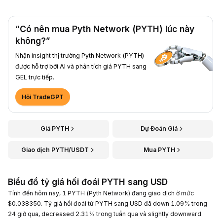
“Có nên mua Pyth Network (PYTH) lúc này
không?”
Nhận insight thị trường Pyth Network (PYTH)
được hỗ trợ bởi AI và phân tích giá PYTH sang
GEL trực tiếp.
Hỏi TradeGPT
Giá PYTH
Dự Đoán Giá
Giao dịch PYTH/USDT
Mua PYTH
Biểu đồ tỷ giá hối đoái PYTH sang USD
Tính đến hôm nay, 1 PYTH (Pyth Network) đang giao dịch ở mức
$0.038350. Tỷ giá hối đoái từ PYTH sang USD đã down 1.09% trong
24 giờ qua, decreased 2.31% trong tuần qua và slightly downward