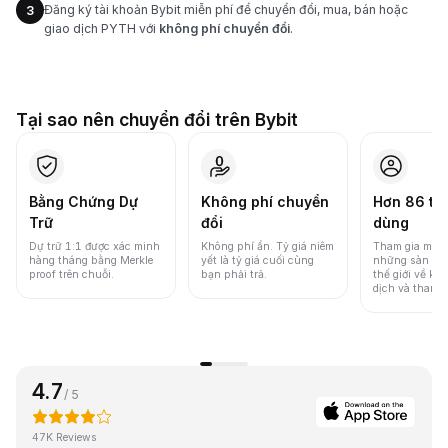
Đăng ký tài khoản Bybit miễn phí để chuyển đổi, mua, bán hoặc
3
giao dịch PYTH với
không phí chuyển đổi
.
Tại sao nên chuyển đổi trên Bybit
Bằng Chứng Dự
Không phí chuyển
Hơn 86 tri
Trữ
đổi
dùng
Dự trữ 1:1 được xác minh
Không phí ẩn. Tỷ giá niêm
Tham gia một 
hàng tháng bằng Merkle
yết là tỷ giá cuối cùng
những sàn gia
proof trên chuỗi.
bạn phải trả.
thế giới về khố
dịch và thanh
4.7
/ 5
47K Reviews