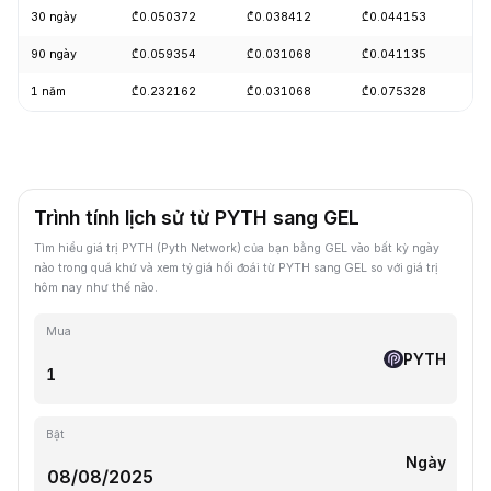
30 ngày
₾0.050372
₾0.038412
₾0.044153
-
90 ngày
₾0.059354
₾0.031068
₾0.041135
+
1 năm
₾0.232162
₾0.031068
₾0.075328
-
Trình tính lịch sử từ PYTH sang GEL
Tìm hiểu giá trị PYTH (Pyth Network) của bạn bằng GEL vào bất kỳ ngày
nào trong quá khứ và xem tỷ giá hối đoái từ PYTH sang GEL so với giá trị
hôm nay như thế nào.
Mua
PYTH
Bật
Ngày