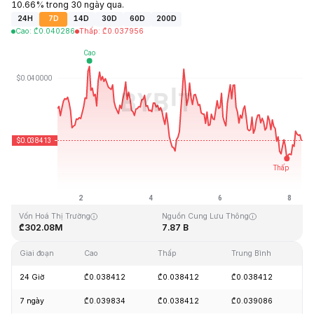
10.66% trong 30 ngày qua.
24H
7D
14D
30D
60D
200D
Cao
:
₾
0.040286
Thấp
:
₾
0.037956
Cập Nhật Lần Cuối: 2026-08-08, 07:51 GMT+0
Mức cao nhất mọi thời đại
Thấp nhất mọi thời đại
₾1.20
₾0.029535
Vốn Hoá Thị Trường
Nguồn Cung Lưu Thông
₾302.08M
7.87 B
Giai đoạn
Cao
Thấp
Trung Bình
Th
24 Giờ
₾0.038412
₾0.038412
₾0.038412
-
7 ngày
₾0.039834
₾0.038412
₾0.039086
-