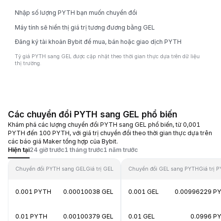
Nhập số lượng PYTH bạn muốn chuyển đổi
Máy tính sẽ hiển thị giá trị tương đương bằng GEL
Đăng ký tài khoản Bybit để mua, bán hoặc giao dịch PYTH
Tỷ giá PYTH sang GEL được cập nhật theo thời gian thực dựa trên dữ liệu
thị trường.
Các chuyển đổi PYTH sang GEL phổ biến
Khám phá các lượng chuyển đổi PYTH sang GEL phổ biến, từ 0,001
PYTH đến 100 PYTH, với giá trị chuyển đổi theo thời gian thực dựa trên
các báo giá Maker tổng hợp của Bybit.
Hiện tại
24 giờ trước
1 tháng trước
1 năm trước
Chuyển đổi PYTH sang GEL
Giá trị GEL
Chuyển đổi GEL sang PYTH
Giá trị 
0.001 PYTH
0.00010038 GEL
0.001 GEL
0.00996229 P
0.01 PYTH
0.00100379 GEL
0.01 GEL
0.0996 P