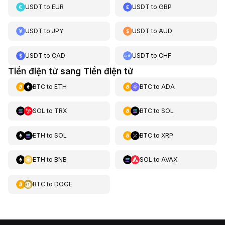
USDT
to
EUR
USDT
to
GBP
USDT
to
JPY
USDT
to
AUD
USDT
to
CAD
USDT
to
CHF
Tiền điện tử sang Tiền điện tử
BTC
to
ETH
BTC
to
ADA
SOL
to
TRX
BTC
to
SOL
ETH
to
SOL
BTC
to
XRP
ETH
to
BNB
SOL
to
AVAX
BTC
to
DOGE