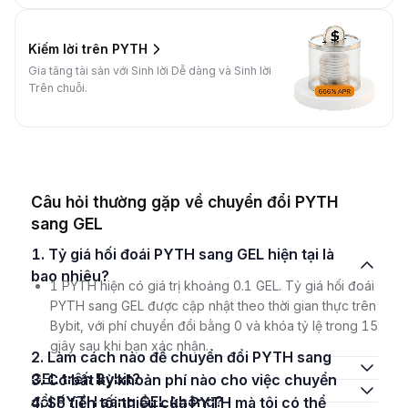
Kiếm lời trên PYTH
Gia tăng tài sản với Sinh lời Dễ dàng và Sinh lời
Trên chuỗi.
Câu hỏi thường gặp về chuyển đổi PYTH
sang GEL
1. Tỷ giá hối đoái PYTH sang GEL hiện tại là
bao nhiêu?
1 PYTH hiện có giá trị khoảng 0.1 GEL. Tỷ giá hối đoái
PYTH sang GEL được cập nhật theo thời gian thực trên
Bybit, với phí chuyển đổi bằng 0 và khóa tỷ lệ trong 15
giây sau khi bạn xác nhận.
2. Làm cách nào để chuyển đổi PYTH sang
GEL trên Bybit?
3. Có bất kỳ khoản phí nào cho việc chuyển
đổi PYTH sang GEL không?
4. Số tiền tối thiểu của PYTH mà tôi có thể