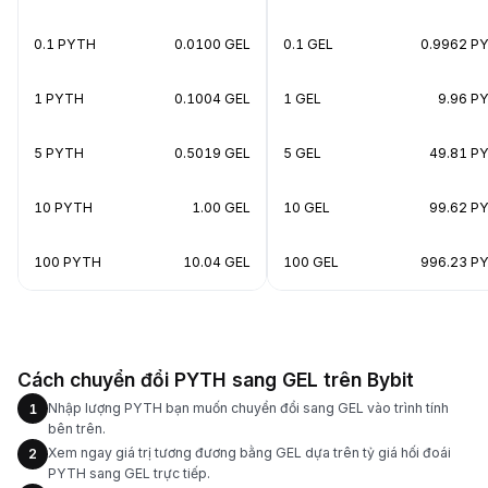
0.1 PYTH
0.0100 GEL
0.1 GEL
0.9962 P
1 PYTH
0.1004 GEL
1 GEL
9.96 P
5 PYTH
0.5019 GEL
5 GEL
49.81 P
10 PYTH
1.00 GEL
10 GEL
99.62 P
100 PYTH
10.04 GEL
100 GEL
996.23 P
Cách chuyển đổi PYTH sang GEL trên Bybit
Nhập lượng PYTH bạn muốn chuyển đổi sang GEL vào trình tính
1
bên trên.
Xem ngay giá trị tương đương bằng GEL dựa trên tỷ giá hối đoái
2
PYTH sang GEL trực tiếp.