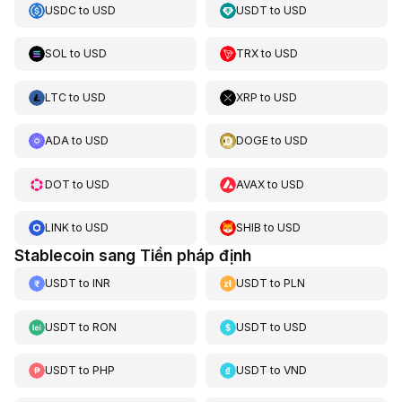
USDC
to
USD
USDT
to
USD
SOL
to
USD
TRX
to
USD
LTC
to
USD
XRP
to
USD
ADA
to
USD
DOGE
to
USD
DOT
to
USD
AVAX
to
USD
LINK
to
USD
SHIB
to
USD
Stablecoin sang Tiền pháp định
USDT
to
INR
USDT
to
PLN
USDT
to
RON
USDT
to
USD
USDT
to
PHP
USDT
to
VND