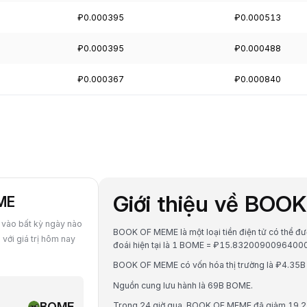
₽0.000395
₽0.000513
₽0.000395
₽0.000488
₽0.000367
₽0.000840
Giới thiệu về BO
OME
vào bất kỳ ngày nào
BOOK OF MEME là một loại tiền điện tử có thể đư
với giá trị hôm nay
đoái hiện tại là 1 BOME = ₽15.8320090096400
BOOK OF MEME có vốn hóa thị trường là ₽4.35B R
Nguồn cung lưu hành là 69B BOME.
BOME
Trong 24 giờ qua, BOOK OF MEME đã giảm 19.