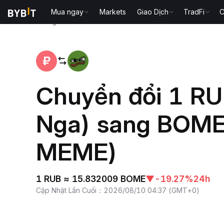
Mua ngay
Markets
Giao Dịch
TradFi
C
Trang chủ
RUB to BOME
Chuyển đổi 1 RU
Nga) sang BOM
MEME)
1 RUB ≈ 15.832009 BOME
▼
-19.27%
24h
Cập Nhật Lần Cuối
：
2026/08/10 04:37
(
GMT+0
)