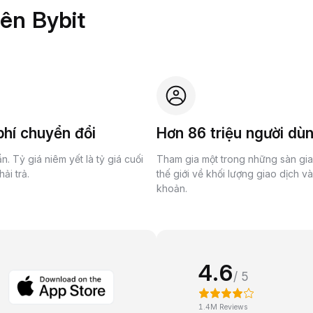
rên Bybit
hí chuyển đổi
Hơn 86 triệu người dù
n. Tỷ giá niêm yết là tỷ giá cuối
Tham gia một trong những sàn gi
ải trả.
thế giới về khối lượng giao dịch v
khoản.
4.6
/ 5
1.4M Reviews