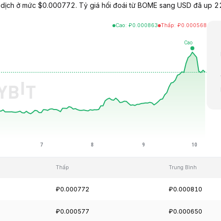
ịch ở mức $0.000772. Tỷ giá hối đoái từ BOME sang USD đã up 22
Cao
:
₽
0.000863
Thấp
:
₽
0.000568
Thấp
Trung Bình
₽0.000772
₽0.000810
₽0.000577
₽0.000650