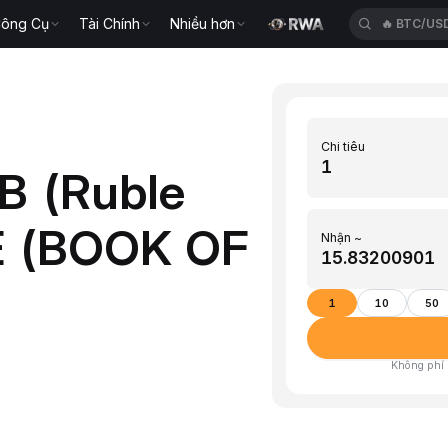
ông Cụ
Tài Chính
Nhiều hơn
🔥
BTC/US
Chi tiêu
B (Ruble
E (BOOK OF
Nhận ~
1
10
50
Không phí ·