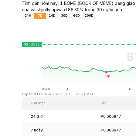
Tính đến hôm nay, 1 BOME (BOOK OF MEME) đang giao d
qua và slightly upward 86.30% trong 30 ngày qua.
24H
7D
14D
30D
60D
200D
Cập Nhật Lần Cuối: 2026-08-10, 04:37 GMT+0
Giai đoạn
Cao
24 Giờ
₽0.000847
7 ngày
₽0.000847