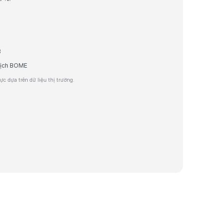
B
 dịch BOME
c dựa trên dữ liệu thị trường.