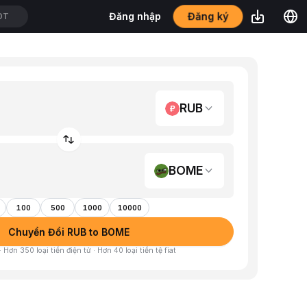
Đăng ký
Đăng nhập
DT
RUB
BOME
100
500
1000
10000
Chuyển Đổi RUB to BOME
 Hơn 350 loại tiền điện tử · Hơn 40 loại tiền tệ fiat