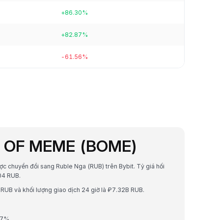
+86.30%
+82.87%
-61.56%
OK OF MEME (BOME)
ợc chuyển đổi sang Ruble Nga (RUB) trên Bybit. Tỷ giá hối
04 RUB.
UB và khối lượng giao dịch 24 giờ là ₽7.32B RUB.
27%.