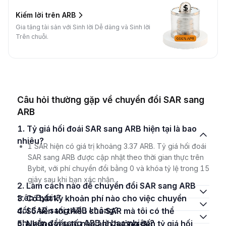
Kiếm lời trên ARB
Gia tăng tài sản với Sinh lời Dễ dàng và Sinh lời
Trên chuỗi.
Câu hỏi thường gặp về chuyển đổi SAR sang
ARB
1. Tỷ giá hối đoái SAR sang ARB hiện tại là bao
nhiêu?
1 SAR hiện có giá trị khoảng 3.37 ARB. Tỷ giá hối đoái
SAR sang ARB được cập nhật theo thời gian thực trên
Bybit, với phí chuyển đổi bằng 0 và khóa tỷ lệ trong 15
giây sau khi bạn xác nhận.
2. Làm cách nào để chuyển đổi SAR sang ARB
trên Bybit?
3. Có bất kỳ khoản phí nào cho việc chuyển
đổi SAR sang ARB không?
4. Số tiền tối thiểu của SAR mà tôi có thể
chuyển đổi sang ARB là bao nhiêu?
5. Những yếu tố nào ảnh hưởng đến tỷ giá hối