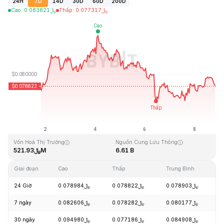
24H
7D
14D
30D
60D
200D
Cao
:
0.083821
﷼
Thấp
:
0.077317
﷼
Cập Nhật Lần Cuối: 2026-08-08, 19:58 GMT+0
Mức cao nhất mọi thời đại
Thấp nhất mọi thời đại
﷼0.070480
﷼2.39
Vốn Hoá Thị Trường
Nguồn Cung Lưu Thông
﷼521.93M
6.61 B
Giai đoạn
Cao
Thấp
Trung Bình
T
24 Giờ
﷼0.078984
﷼0.078822
﷼0.078903
-
7 ngày
﷼0.082606
﷼0.078282
﷼0.080177
+
30 ngày
﷼0.094980
﷼0.077186
﷼0.084908
-