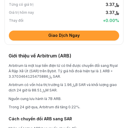
﷼3.37
Từng có giá trị
﷼3.37
Giá trị hôm nay
+
0.00
%
Thay đổi
Giao Dịch Ngay
Giới thiệu về Arbitrum (ARB)
Arbitrum là một loại tiền điện tử có thể được chuyển đổi sang Riyal
Ả Rập Xê Út (SAR) trên Bybit. Tỷ giá hối đoái hiện tại là 1 ARB =
﷼3.3703464125475886 SAR.
Arbitrum có vốn hóa thị trường là ﷼1.96B SAR và khối lượng giao
dịch 24 giờ là ﷼88.51M SAR.
Nguồn cung lưu hành là 7B ARB.
Trong 24 giờ qua, Arbitrum đã tăng 0.22%.
Cách chuyển đổi ARB sang SAR