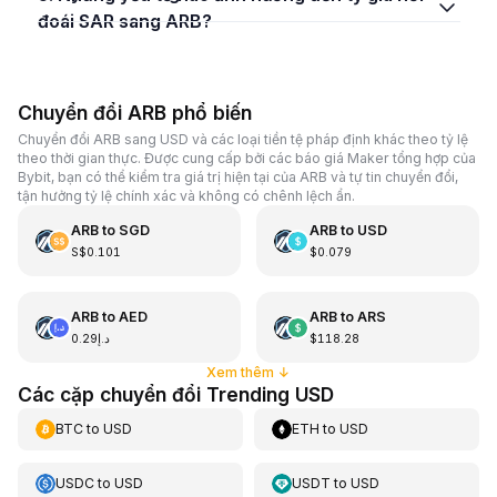
đoái SAR sang ARB?
Chuyển đổi ARB phổ biến
Chuyển đổi ARB sang USD và các loại tiền tệ pháp định khác theo tỷ lệ
theo thời gian thực. Được cung cấp bởi các báo giá Maker tổng hợp của
Bybit, bạn có thể kiểm tra giá trị hiện tại của ARB và tự tin chuyển đổi,
tận hưởng tỷ lệ chính xác và không có chênh lệch ẩn.
ARB
to
SGD
ARB
to
USD
S$0.101
$0.079
ARB
to
AED
ARB
to
ARS
د.إ0.29
$118.28
Xem thêm
↓
Các cặp chuyển đổi Trending USD
BTC
to
USD
ETH
to
USD
USDC
to
USD
USDT
to
USD