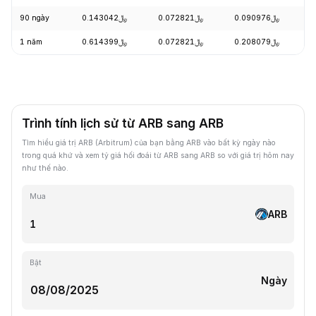
90 ngày
﷼0.143042
﷼0.072821
﷼0.090976
-
1 năm
﷼0.614399
﷼0.072821
﷼0.208079
-
Trình tính lịch sử từ ARB sang ARB
Tìm hiểu giá trị ARB (Arbitrum) của bạn bằng ARB vào bất kỳ ngày nào
trong quá khứ và xem tỷ giá hối đoái từ ARB sang ARB so với giá trị hôm nay
như thế nào.
Mua
ARB
Bật
Ngày