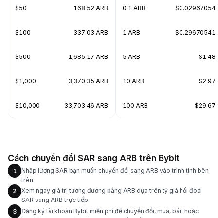
$50
168.52 ARB
0.1 ARB
$0.02967054
$100
337.03 ARB
1 ARB
$0.29670541
$500
1,685.17 ARB
5 ARB
$1.48
$1,000
3,370.35 ARB
10 ARB
$2.97
$10,000
33,703.46 ARB
100 ARB
$29.67
Cách chuyển đổi SAR sang ARB trên Bybit
Nhập lượng SAR bạn muốn chuyển đổi sang ARB vào trình tính bên
1
trên.
Xem ngay giá trị tương đương bằng ARB dựa trên tỷ giá hối đoái
2
SAR sang ARB trực tiếp.
Đăng ký tài khoản Bybit miễn phí để chuyển đổi, mua, bán hoặc
3