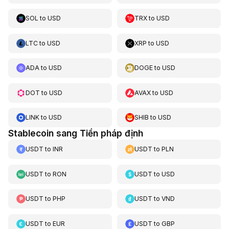
SOL
to
USD
TRX
to
USD
LTC
to
USD
XRP
to
USD
ADA
to
USD
DOGE
to
USD
DOT
to
USD
AVAX
to
USD
LINK
to
USD
SHIB
to
USD
Stablecoin sang Tiền pháp định
USDT
to
INR
USDT
to
PLN
USDT
to
RON
USDT
to
USD
USDT
to
PHP
USDT
to
VND
USDT
to
EUR
USDT
to
GBP