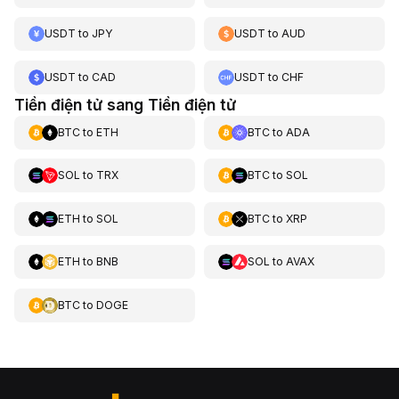
USDT
to
JPY
USDT
to
AUD
USDT
to
CAD
USDT
to
CHF
Tiền điện tử sang Tiền điện tử
BTC
to
ETH
BTC
to
ADA
SOL
to
TRX
BTC
to
SOL
ETH
to
SOL
BTC
to
XRP
ETH
to
BNB
SOL
to
AVAX
BTC
to
DOGE