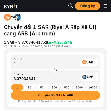
Đăng ký
Trang chủ
SAR to ARB
Chuyển đổi 1 SAR (Riyal Ả Rập Xê Út)
sang ARB (Arbitrum)
1 SAR ≈ 3.37034641 ARB
▲
+0.22%
24h
Cập Nhật Lần Cuối
：
2026/08/08 19:58
(
GMT+0
)
Chi tiêu
SAR
Nhận ~
ARB
1
10
50
100
500
1000
10000
Chuyển Đổi SAR to ARB
Không phí · Hơn 350 loại tiền điện tử · Hơn 40 loại tiền tệ fiat