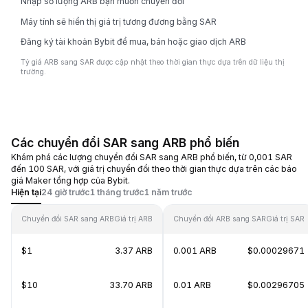
Nhập số lượng ARB bạn muốn chuyển đổi
Máy tính sẽ hiển thị giá trị tương đương bằng SAR
Đăng ký tài khoản Bybit để mua, bán hoặc giao dịch ARB
Tỷ giá ARB sang SAR được cập nhật theo thời gian thực dựa trên dữ liệu thị
trường.
Các chuyển đổi SAR sang ARB phổ biến
Khám phá các lượng chuyển đổi SAR sang ARB phổ biến, từ 0,001 SAR
đến 100 SAR, với giá trị chuyển đổi theo thời gian thực dựa trên các báo
giá Maker tổng hợp của Bybit.
Hiện tại
24 giờ trước
1 tháng trước
1 năm trước
Chuyển đổi SAR sang ARB
Giá trị ARB
Chuyển đổi ARB sang SAR
Giá trị SAR
$1
3.37 ARB
0.001 ARB
$0.00029671
$10
33.70 ARB
0.01 ARB
$0.00296705