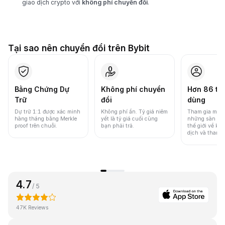
giao dịch crypto với
không phí chuyển đổi
.
Tại sao nên chuyển đổi trên Bybit
Bằng Chứng Dự
Không phí chuyển
Hơn 86 tri
Trữ
đổi
dùng
Dự trữ 1:1 được xác minh
Không phí ẩn. Tỷ giá niêm
Tham gia một 
hàng tháng bằng Merkle
yết là tỷ giá cuối cùng
những sàn gia
proof trên chuỗi.
bạn phải trả.
thế giới về khố
dịch và thanh
4.7
/ 5
47K Reviews