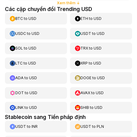
Xem thêm
↓
Các cặp chuyển đổi Trending USD
BTC
to
USD
ETH
to
USD
USDC
to
USD
USDT
to
USD
SOL
to
USD
TRX
to
USD
LTC
to
USD
XRP
to
USD
ADA
to
USD
DOGE
to
USD
DOT
to
USD
AVAX
to
USD
LINK
to
USD
SHIB
to
USD
Stablecoin sang Tiền pháp định
USDT
to
INR
USDT
to
PLN