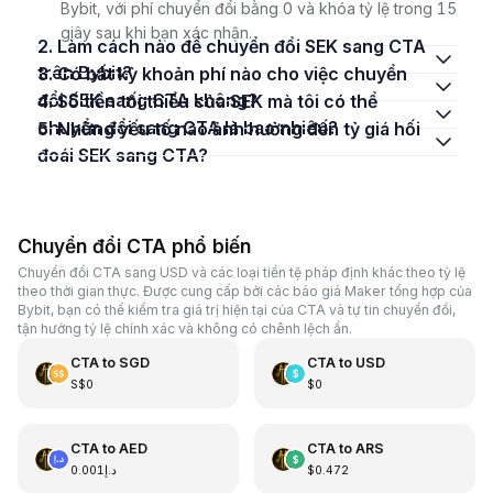
Bybit, với phí chuyển đổi bằng 0 và khóa tỷ lệ trong 15
giây sau khi bạn xác nhận.
2. Làm cách nào để chuyển đổi SEK sang CTA
trên Bybit?
3. Có bất kỳ khoản phí nào cho việc chuyển
đổi SEK sang CTA không?
4. Số tiền tối thiểu của SEK mà tôi có thể
chuyển đổi sang CTA là bao nhiêu?
5. Những yếu tố nào ảnh hưởng đến tỷ giá hối
đoái SEK sang CTA?
Chuyển đổi CTA phổ biến
Chuyển đổi CTA sang USD và các loại tiền tệ pháp định khác theo tỷ lệ
theo thời gian thực. Được cung cấp bởi các báo giá Maker tổng hợp của
Bybit, bạn có thể kiểm tra giá trị hiện tại của CTA và tự tin chuyển đổi,
tận hưởng tỷ lệ chính xác và không có chênh lệch ẩn.
CTA
to
SGD
CTA
to
USD
S$0
$0
CTA
to
AED
CTA
to
ARS
د.إ0.001
$0.472