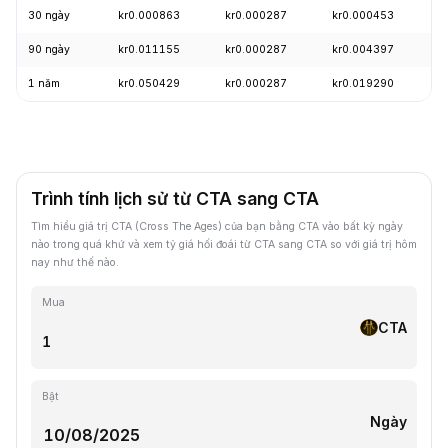
30 ngày
kr0.000863
kr0.000287
kr0.000453
-
90 ngày
kr0.011155
kr0.000287
kr0.004397
-
1 năm
kr0.050429
kr0.000287
kr0.019290
-
Trình tính lịch sử từ CTA sang CTA
Tìm hiểu giá trị CTA (Cross The Ages) của bạn bằng CTA vào bất kỳ ngày
nào trong quá khứ và xem tỷ giá hối đoái từ CTA sang CTA so với giá trị hôm
nay như thế nào.
Mua
CTA
Bật
Ngày