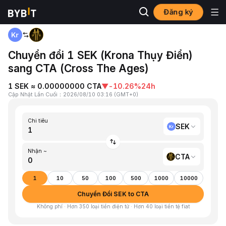
Đăng ký
Trang chủ
SEK to CTA
Chuyển đổi 1 SEK (Krona Thụy Điển)
sang CTA (Cross The Ages)
1 SEK ≈ 0.00000000 CTA
▼
-10.26%
24h
Cập Nhật Lần Cuối
：
2026/08/10 03:16
(
GMT+0
)
Chi tiêu
SEK
Nhận ~
CTA
1
10
50
100
500
1000
10000
Chuyển Đổi SEK to CTA
Không phí · Hơn 350 loại tiền điện tử · Hơn 40 loại tiền tệ fiat