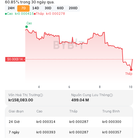
60.85% trong 30 ngày qua.
24H
7D
14D
30D
60D
200D
Cao
:
kr
0.000415
Thấp
:
kr
0.000278
Cập Nhật Lần Cuối: 2026-08-10, 03:16 GMT+0
Mức cao nhất mọi thời đại
Thấp nhất mọi thời đại
kr0.462556
kr0.000275
Vốn Hoá Thị Trường
Nguồn Cung Lưu Thông
kr158,083.00
499.04 M
Giai đoạn
Cao
Thấp
Trung Bình
T
24 Giờ
kr0.000314
kr0.000287
kr0.000300
-
7 ngày
kr0.000393
kr0.000287
kr0.000357
-