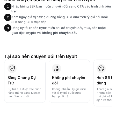
Nhập lượng SEK bạn muốn chuyển đổi sang CTA vào trình tính bên
1
trên.
Xem ngay giá trị tương đương bằng CTA dựa trên tỷ giá hối đoái
2
SEK sang CTA trực tiếp.
Đăng ký tài khoản Bybit miễn phí để chuyển đổi, mua, bán hoặc
3
giao dịch crypto với
không phí chuyển đổi
.
Tại sao nên chuyển đổi trên Bybit
Bằng Chứng Dự
Không phí chuyển
Hơn 86 tri
Trữ
đổi
dùng
Dự trữ 1:1 được xác minh
Không phí ẩn. Tỷ giá niêm
Tham gia một 
hàng tháng bằng Merkle
yết là tỷ giá cuối cùng
những sàn gia
proof trên chuỗi.
bạn phải trả.
thế giới về khố
dịch và thanh