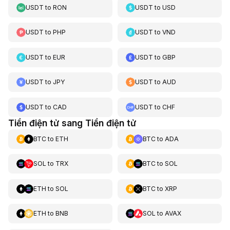
USDT
to
RON
USDT
to
USD
USDT
to
PHP
USDT
to
VND
USDT
to
EUR
USDT
to
GBP
USDT
to
JPY
USDT
to
AUD
USDT
to
CAD
USDT
to
CHF
Tiền điện tử sang Tiền điện tử
BTC
to
ETH
BTC
to
ADA
SOL
to
TRX
BTC
to
SOL
ETH
to
SOL
BTC
to
XRP
ETH
to
BNB
SOL
to
AVAX