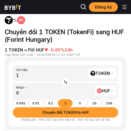
Đăng ký
Trang chủ
TOKEN to HUF
Chuyển đổi 1 TOKEN (TokenFi) sang HUF
(Forint Hungary)
1 TOKEN ≈ Ft0 HUF
▼
-0.65%
24h
Cập Nhật Lần Cuối
：
2026/08/09 11:52
(
GMT+0
)
Chi tiêu
TOKEN
Nhận ~
HUF
0.001
0.01
0.1
1
5
10
100
Chuyển Đổi TOKEN to HUF
Không phí · Hơn 350 loại tiền điện tử · Hơn 40 loại tiền tệ fiat