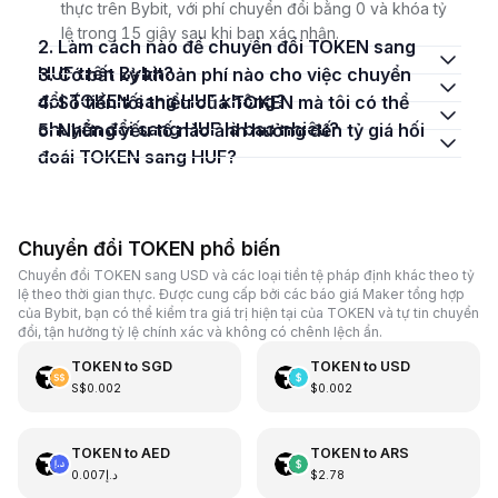
thực trên Bybit, với phí chuyển đổi bằng 0 và khóa tỷ
lệ trong 15 giây sau khi bạn xác nhận.
2. Làm cách nào để chuyển đổi TOKEN sang
HUF trên Bybit?
3. Có bất kỳ khoản phí nào cho việc chuyển
đổi TOKEN sang HUF không?
4. Số tiền tối thiểu của TOKEN mà tôi có thể
chuyển đổi sang HUF là bao nhiêu?
5. Những yếu tố nào ảnh hưởng đến tỷ giá hối
đoái TOKEN sang HUF?
Chuyển đổi TOKEN phổ biến
Chuyển đổi TOKEN sang USD và các loại tiền tệ pháp định khác theo tỷ
lệ theo thời gian thực. Được cung cấp bởi các báo giá Maker tổng hợp
của Bybit, bạn có thể kiểm tra giá trị hiện tại của TOKEN và tự tin chuyển
đổi, tận hưởng tỷ lệ chính xác và không có chênh lệch ẩn.
TOKEN
to
SGD
TOKEN
to
USD
S$0.002
$0.002
TOKEN
to
AED
TOKEN
to
ARS
د.إ0.007
$2.78