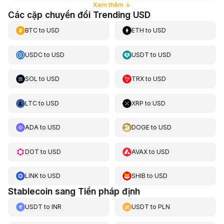
Xem thêm
↓
Các cặp chuyển đổi Trending USD
BTC
to
USD
ETH
to
USD
USDC
to
USD
USDT
to
USD
SOL
to
USD
TRX
to
USD
LTC
to
USD
XRP
to
USD
ADA
to
USD
DOGE
to
USD
DOT
to
USD
AVAX
to
USD
LINK
to
USD
SHIB
to
USD
Stablecoin sang Tiền pháp định
USDT
to
INR
USDT
to
PLN