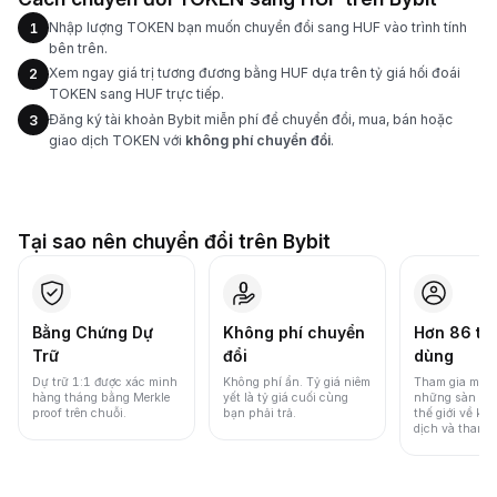
Nhập lượng TOKEN bạn muốn chuyển đổi sang HUF vào trình tính
1
bên trên.
Xem ngay giá trị tương đương bằng HUF dựa trên tỷ giá hối đoái
2
TOKEN sang HUF trực tiếp.
Đăng ký tài khoản Bybit miễn phí để chuyển đổi, mua, bán hoặc
3
giao dịch TOKEN với
không phí chuyển đổi
.
Tại sao nên chuyển đổi trên Bybit
Bằng Chứng Dự
Không phí chuyển
Hơn 86 tri
Trữ
đổi
dùng
Dự trữ 1:1 được xác minh
Không phí ẩn. Tỷ giá niêm
Tham gia một 
hàng tháng bằng Merkle
yết là tỷ giá cuối cùng
những sàn gia
proof trên chuỗi.
bạn phải trả.
thế giới về khố
dịch và thanh