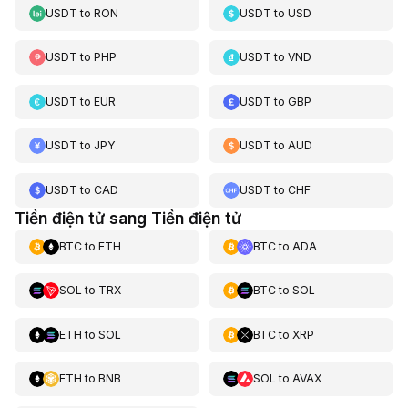
USDT
to
RON
USDT
to
USD
USDT
to
PHP
USDT
to
VND
USDT
to
EUR
USDT
to
GBP
USDT
to
JPY
USDT
to
AUD
USDT
to
CAD
USDT
to
CHF
Tiền điện tử sang Tiền điện tử
BTC
to
ETH
BTC
to
ADA
SOL
to
TRX
BTC
to
SOL
ETH
to
SOL
BTC
to
XRP
ETH
to
BNB
SOL
to
AVAX