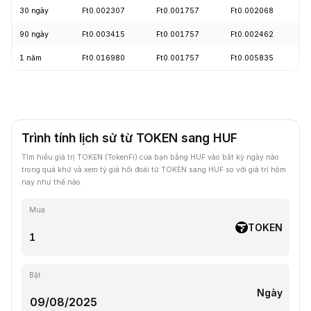
30 ngày
Ft0.002307
Ft0.001757
Ft0.002068
-
90 ngày
Ft0.003415
Ft0.001757
Ft0.002462
-
1 năm
Ft0.016980
Ft0.001757
Ft0.005835
-
Trình tính lịch sử từ TOKEN sang HUF
Tìm hiểu giá trị TOKEN (TokenFi) của bạn bằng HUF vào bất kỳ ngày nào
trong quá khứ và xem tỷ giá hối đoái từ TOKEN sang HUF so với giá trị hôm
nay như thế nào.
Mua
TOKEN
Bật
Ngày