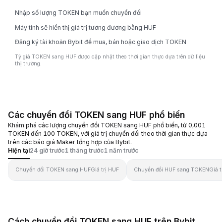
Nhập số lượng TOKEN bạn muốn chuyển đổi
Máy tính sẽ hiển thị giá trị tương đương bằng HUF
Đăng ký tài khoản Bybit để mua, bán hoặc giao dịch TOKEN
Tỷ giá TOKEN sang HUF được cập nhật theo thời gian thực dựa trên dữ liệu
thị trường.
Các chuyển đổi TOKEN sang HUF phổ biến
Khám phá các lượng chuyển đổi TOKEN sang HUF phổ biến, từ 0,001
TOKEN đến 100 TOKEN, với giá trị chuyển đổi theo thời gian thực dựa
trên các báo giá Maker tổng hợp của Bybit.
Hiện tại
24 giờ trước
1 tháng trước
1 năm trước
Chuyển đổi TOKEN sang HUF
Giá trị HUF
Chuyển đổi HUF sang TOKEN
Giá 
Cách chuyển đổi TOKEN sang HUF trên Bybit