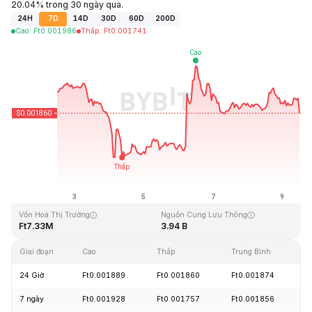
20.04% trong 30 ngày qua.
24H
7D
14D
30D
60D
200D
Cao
:
Ft
0.001986
Thấp
:
Ft
0.001741
Cập Nhật Lần Cuối: 2026-08-09, 11:52 GMT+0
Mức cao nhất mọi thời đại
Thấp nhất mọi thời đại
Ft0.243269
Ft0.000050
Vốn Hoá Thị Trường
Nguồn Cung Lưu Thông
Ft7.33M
3.94 B
Giai đoạn
Cao
Thấp
Trung Bình
T
24 Giờ
Ft0.001889
Ft0.001860
Ft0.001874
-
7 ngày
Ft0.001928
Ft0.001757
Ft0.001856
-