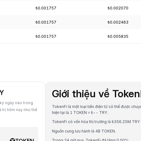
₺0.001757
₺0.002070
₺0.001757
₺0.002463
₺0.001757
₺0.005835
Giới thiệu về Toke
RY
 kỳ ngày nào trong
TokenFi là một loại tiền điện tử có thể được chuy
 trị hôm nay như thế
hiện tại là 1 TOKEN = ₺-- TRY.
TokenFi có vốn hóa thị trường là ₺356.25M TRY 
Nguồn cung lưu hành là 4B TOKEN.
TOKEN
Trong 24 giờ qua, TokenFi đã tăng 0.00%.