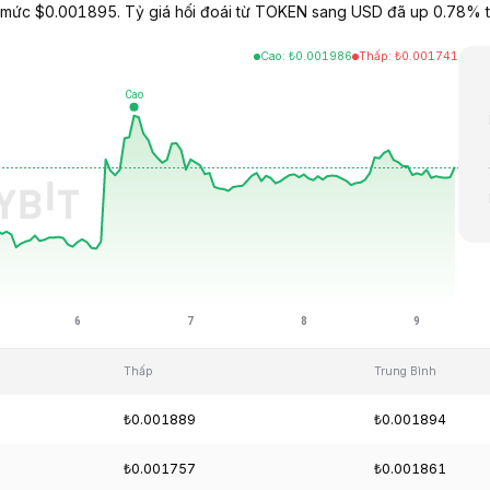
 mức $0.001895. Tỷ giá hối đoái từ TOKEN sang USD đã up 0.78% t
Cao
:
₺
0.001986
Thấp
:
₺
0.001741
Thấp
Trung Bình
₺0.001889
₺0.001894
₺0.001757
₺0.001861