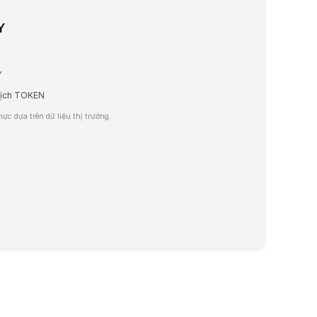
Y
Y
 dịch TOKEN
c dựa trên dữ liệu thị trường.