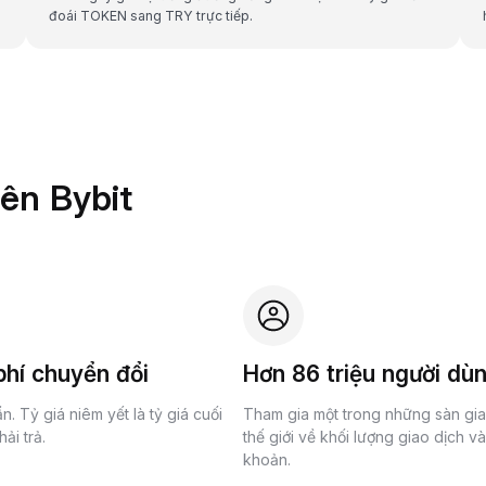
đoái TOKEN sang TRY trực tiếp.
rên Bybit
hí chuyển đổi
Hơn 86 triệu người dù
n. Tỷ giá niêm yết là tỷ giá cuối
Tham gia một trong những sàn gi
ải trả.
thế giới về khối lượng giao dịch v
khoản.