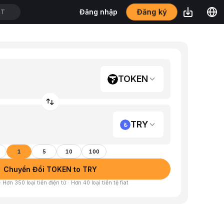
Đăng nhập
Đăng ký
DT
TOKEN
TRY
1
5
10
100
Chuyển Đổi TOKEN to TRY
 Hơn 350 loại tiền điện tử · Hơn 40 loại tiền tệ fiat