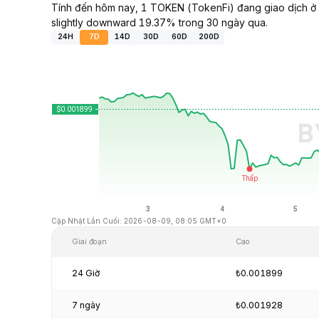
Tính đến hôm nay, 1 TOKEN (TokenFi) đang giao dịch ở
slightly downward 19.37% trong 30 ngày qua.
24H
7D
14D
30D
60D
200D
Cập Nhật Lần Cuối: 2026-08-09, 08:05 GMT+0
Giai đoạn
Cao
24 Giờ
₺0.001899
7 ngày
₺0.001928