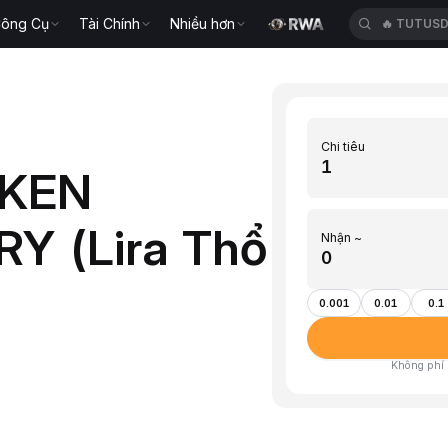
ông Cụ
Tài Chính
Nhiều hơn
🔥
TUTUS
Chi tiêu
OKEN
RY (Lira Thổ
Nhận ~
0.001
0.01
0.1
Không phí ·