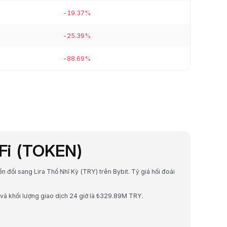
-19.37%
-25.39%
-88.69%
nFi (TOKEN)
ển đổi sang Lira Thổ Nhĩ Kỳ (TRY) trên Bybit. Tỷ giá hối đoái
và khối lượng giao dịch 24 giờ là ₺329.89M TRY.