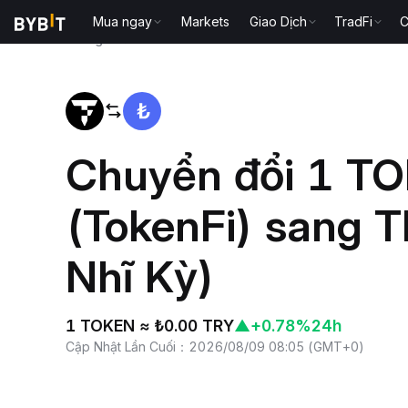
Mua ngay
Markets
Giao Dịch
TradFi
C
Trang chủ
TOKEN to TRY
Chuyển đổi 1 T
(TokenFi) sang T
Nhĩ Kỳ)
1 TOKEN ≈ ₺0.00 TRY
▲
+0.78%
24h
Cập Nhật Lần Cuối
：
2026/08/09 08:05
(
GMT+0
)