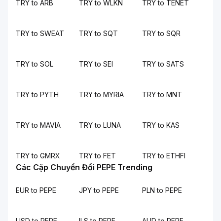
TRY to ARB
TRY to WLKN
TRY to TENET
TRY to SWEAT
TRY to SQT
TRY to SQR
TRY to SOL
TRY to SEI
TRY to SATS
TRY to PYTH
TRY to MYRIA
TRY to MNT
TRY to MAVIA
TRY to LUNA
TRY to KAS
TRY to GMRX
TRY to FET
TRY to ETHFI
Các Cặp Chuyển Đổi PEPE Trending
EUR to PEPE
JPY to PEPE
PLN to PEPE
USD to PEPE
ILS to PEPE
AUD to PEPE