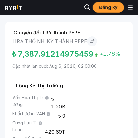
Đăng ký
Thị trường
Giá Pepe PEPE
Lira Thổ Nhĩ Kỳ to Pepe
Chuyển đổi TRY thành PEPE
LIRA THỔ NHĨ KỲ THÀNH PEPE
₺
7,387.91214975459
+1.76%
Cập nhật lần cuối: Aug 6, 2026, 02:00:00
Thống Kê Thị Trường
Vốn Hoá Thị Tr
ường
1.20B
Khối Lượng 24H
0
Cung Lưu T
hông
420.69T