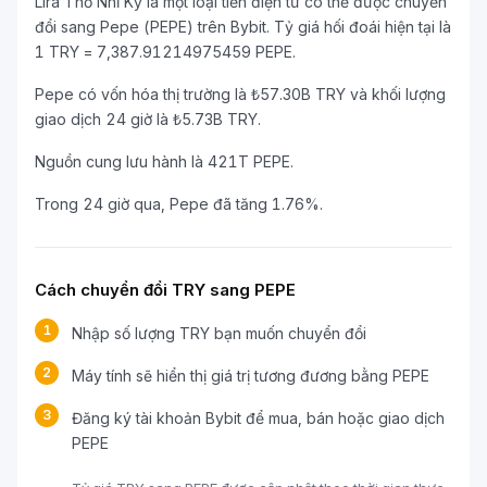
Lira Thổ Nhĩ Kỳ là một loại tiền điện tử có thể được chuyển
đổi sang Pepe (PEPE) trên Bybit. Tỷ giá hối đoái hiện tại là
1 TRY = 7,387.91214975459 PEPE.
Pepe có vốn hóa thị trường là ₺57.30B TRY và khối lượng
giao dịch 24 giờ là ₺5.73B TRY.
Nguồn cung lưu hành là 421T PEPE.
Trong 24 giờ qua, Pepe đã tăng 1.76%.
Cách chuyển đổi TRY sang PEPE
1
Nhập số lượng TRY bạn muốn chuyển đổi
2
Máy tính sẽ hiển thị giá trị tương đương bằng PEPE
3
Đăng ký tài khoản Bybit để mua, bán hoặc giao dịch
PEPE