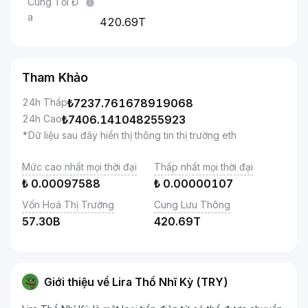
Cung Tối Đ
a
420.69T
Tham Khảo
24h Thấp
₺
7237.761678919068
24h Cao
₺
7406.141048255923
*Dữ liệu sau đây hiển thị thông tin thị trường eth
Mức cao nhất mọi thời đại
Thấp nhất mọi thời đại
₺
0.00097588
₺
0.00000107
Vốn Hoá Thị Trường
Cung Lưu Thông
57.30B
420.69T
Giới thiệu về Lira Thổ Nhĩ Kỳ (TRY)