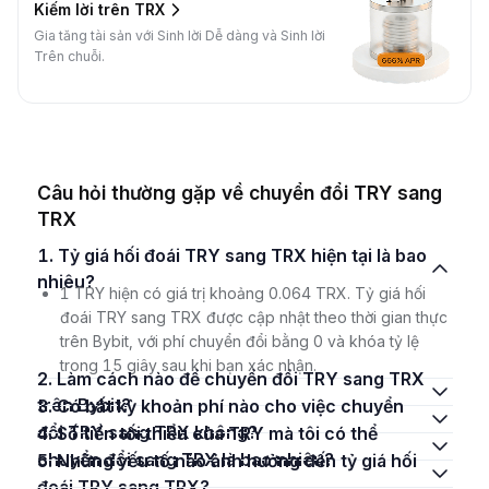
Kiếm lời trên TRX
Gia tăng tài sản với Sinh lời Dễ dàng và Sinh lời
Trên chuỗi.
Câu hỏi thường gặp về chuyển đổi TRY sang
TRX
1. Tỷ giá hối đoái TRY sang TRX hiện tại là bao
nhiêu?
1 TRY hiện có giá trị khoảng 0.064 TRX. Tỷ giá hối
đoái TRY sang TRX được cập nhật theo thời gian thực
trên Bybit, với phí chuyển đổi bằng 0 và khóa tỷ lệ
trong 15 giây sau khi bạn xác nhận.
2. Làm cách nào để chuyển đổi TRY sang TRX
trên Bybit?
3. Có bất kỳ khoản phí nào cho việc chuyển
đổi TRY sang TRX không?
4. Số tiền tối thiểu của TRY mà tôi có thể
chuyển đổi sang TRX là bao nhiêu?
5. Những yếu tố nào ảnh hưởng đến tỷ giá hối
đoái TRY sang TRX?