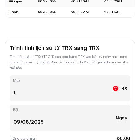
90 ngày
₺0.375055
₺0.315047
₺0.332961
+
1 năm
₺0.375055
₺0.269273
₺0.315318
-
Trình tính lịch sử từ TRX sang TRX
Tìm hiểu giá trị TRX (TRON) của bạn bằng TRX vào bất kỳ ngày nào trong
quá khứ và xem tỷ giá hối đoái từ TRX sang TRX so với giá trị hôm nay như
thế nào.
Mua
TRX
Bật
Ngày
₺0.06
Từng có giá trị