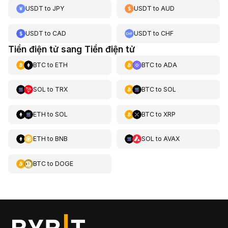
USDT
to
JPY
USDT
to
AUD
USDT
to
CAD
USDT
to
CHF
Tiền điện tử sang Tiền điện tử
BTC
to
ETH
BTC
to
ADA
SOL
to
TRX
BTC
to
SOL
ETH
to
SOL
BTC
to
XRP
ETH
to
BNB
SOL
to
AVAX
BTC
to
DOGE