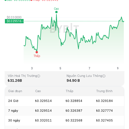
Cập Nhật Lần Cuối: 2026-08-09, 10:18 GMT+0
Mức cao nhất mọi thời đại
Thấp nhất mọi thời đại
₺0.431288
₺0.001804
Vốn Hoá Thị Trường
Nguồn Cung Lưu Thông
₺31.26B
94.90 B
Giai đoạn
Cao
Thấp
Trung Bình
T
24 Giờ
₺0.329514
₺0.328854
₺0.329184
+
7 ngày
₺0.329514
₺0.326387
₺0.327774
+
30 ngày
₺0.332011
₺0.322568
₺0.327405
-