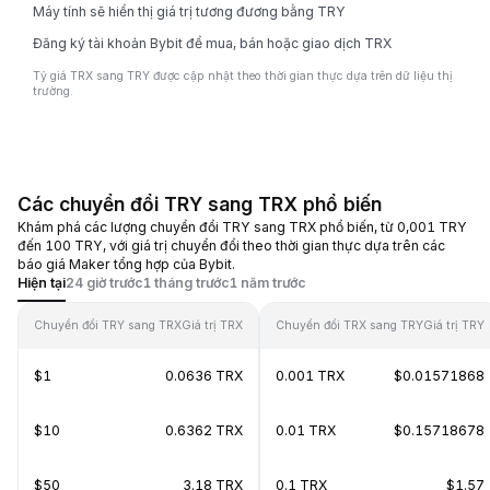
Máy tính sẽ hiển thị giá trị tương đương bằng TRY
Đăng ký tài khoản Bybit để mua, bán hoặc giao dịch TRX
Tỷ giá TRX sang TRY được cập nhật theo thời gian thực dựa trên dữ liệu thị
trường.
Các chuyển đổi TRY sang TRX phổ biến
Khám phá các lượng chuyển đổi TRY sang TRX phổ biến, từ 0,001 TRY
đến 100 TRY, với giá trị chuyển đổi theo thời gian thực dựa trên các
báo giá Maker tổng hợp của Bybit.
Hiện tại
24 giờ trước
1 tháng trước
1 năm trước
Chuyển đổi TRY sang TRX
Giá trị TRX
Chuyển đổi TRX sang TRY
Giá trị TRY
$1
0.0636 TRX
0.001 TRX
$0.01571868
$10
0.6362 TRX
0.01 TRX
$0.15718678
$50
3.18 TRX
0.1 TRX
$1.57