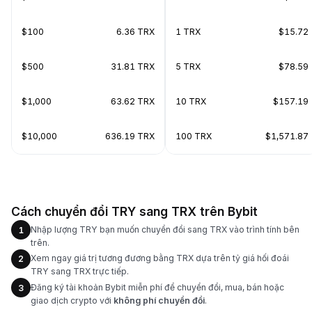
$100
6.36 TRX
1 TRX
$15.72
$500
31.81 TRX
5 TRX
$78.59
$1,000
63.62 TRX
10 TRX
$157.19
$10,000
636.19 TRX
100 TRX
$1,571.87
Cách chuyển đổi TRY sang TRX trên Bybit
Nhập lượng TRY bạn muốn chuyển đổi sang TRX vào trình tính bên
1
trên.
Xem ngay giá trị tương đương bằng TRX dựa trên tỷ giá hối đoái
2
TRY sang TRX trực tiếp.
Đăng ký tài khoản Bybit miễn phí để chuyển đổi, mua, bán hoặc
3
giao dịch crypto với
không phí chuyển đổi
.