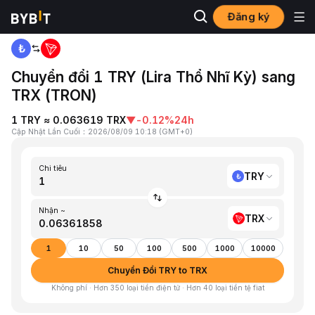
Đăng ký
Trang chủ
TRY to TRX
Chuyển đổi 1 TRY (Lira Thổ Nhĩ Kỳ) sang
TRX (TRON)
1 TRY ≈ 0.063619 TRX
▼
-0.12%
24h
Cập Nhật Lần Cuối
：
2026/08/09 10:18
(
GMT+0
)
Chi tiêu
TRY
Nhận ~
TRX
1
10
50
100
500
1000
10000
Chuyển Đổi TRY to TRX
Không phí · Hơn 350 loại tiền điện tử · Hơn 40 loại tiền tệ fiat