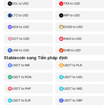
SOL
to
USD
TRX
to
USD
LTC
to
USD
XRP
to
USD
ADA
to
USD
DOGE
to
USD
DOT
to
USD
AVAX
to
USD
LINK
to
USD
SHIB
to
USD
Stablecoin sang Tiền pháp định
USDT
to
INR
USDT
to
PLN
USDT
to
RON
USDT
to
USD
USDT
to
PHP
USDT
to
VND
USDT
to
EUR
USDT
to
GBP