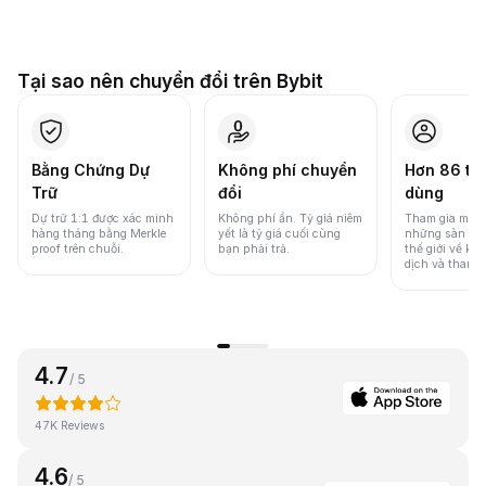
Tại sao nên chuyển đổi trên Bybit
Bằng Chứng Dự
Không phí chuyển
Hơn 86 tri
Trữ
đổi
dùng
Dự trữ 1:1 được xác minh
Không phí ẩn. Tỷ giá niêm
Tham gia một 
hàng tháng bằng Merkle
yết là tỷ giá cuối cùng
những sàn gia
proof trên chuỗi.
bạn phải trả.
thế giới về khố
dịch và thanh
4.7
/ 5
47K Reviews
4.6
/ 5