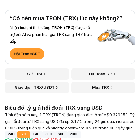
“Có nên mua TRON (TRX) lúc này không?”
Nhận insight thị trường TRON (TRX) được hỗ
trợ bởi AI và phân tích giá TRX sang TRY trực
tiếp.
Hỏi TradeGPT
Giá TRX
Dự Đoán Giá
Giao dịch TRX/USDT
Mua TRX
Biểu đồ tỷ giá hối đoái TRX sang USD
Tính đến hôm nay, 1 TRX (TRON) đang giao dịch ở mức $0.329353. Tỷ
giá hối đoái từ TRX sang USD đã up 0.17% trong 24 giờ qua, increased
0.93% trong tuần qua và slightly downward 0.20% trong 30 ngày qua.
24H
7D
14D
30D
60D
200D
Cao
:
₺
0.330395
Thấp
:
₺
0.325441