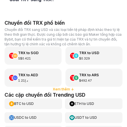
Chuyển đổi TRX phổ biến
Chuyển đổi TRX sang USD và các loại tiền tệ pháp định khác theo tỷ lệ
theo thời gian thực. Được cung cấp bởi các báo giá Maker tổng hợp của
Bybit, bạn có thể kiểm tra giá trị hiện tại của TRX và tự tin chuyển đổi,
tận hưởng tỷ lệ chính xác và không có chênh lệch ẩn.
TRX
to
SGD
TRX
to
USD
S$0.421
$0.329
TRX
to
AED
TRX
to
ARS
د.إ1.21
$492.47
Xem thêm
↓
Các cặp chuyển đổi Trending USD
BTC
to
USD
ETH
to
USD
USDC
to
USD
USDT
to
USD