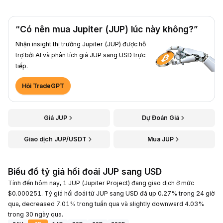
“Có nên mua Jupiter (JUP) lúc này không?”
Nhận insight thị trường Jupiter (JUP) được hỗ
trợ bởi AI và phân tích giá JUP sang USD trực
tiếp.
Hỏi TradeGPT
Giá JUP
Dự Đoán Giá
Giao dịch JUP/USDT
Mua JUP
Biểu đồ tỷ giá hối đoái JUP sang USD
Tính đến hôm nay, 1 JUP (Jupiter Project) đang giao dịch ở mức
$0.000251. Tỷ giá hối đoái từ JUP sang USD đã up 0.27% trong 24 giờ
qua, decreased 7.01% trong tuần qua và slightly downward 4.03%
trong 30 ngày qua.