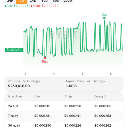
24H
7D
14D
30D
60D
200D
Cao
:
$
0.000287
Thấp
:
$
0.000239
Cập Nhật Lần Cuối: 2026-08-08, 20:25 GMT+0
Mức cao nhất mọi thời đại
Thấp nhất mọi thời đại
$0.128999
$0.000004
Vốn Hoá Thị Trường
Nguồn Cung Lưu Thông
$250,618.00
1.00 B
Giai đoạn
Cao
Thấp
Trung Bình
Th
24 Giờ
$0.000281
$0.000250
$0.000265
+
7 ngày
$0.000281
$0.000241
$0.000258
-
30 ngày
$0.000290
$0.000226
$0.000262
-