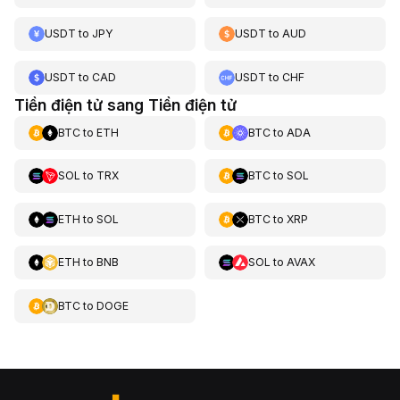
USDT
to
JPY
USDT
to
AUD
USDT
to
CAD
USDT
to
CHF
Tiền điện tử sang Tiền điện tử
BTC
to
ETH
BTC
to
ADA
SOL
to
TRX
BTC
to
SOL
ETH
to
SOL
BTC
to
XRP
ETH
to
BNB
SOL
to
AVAX
BTC
to
DOGE