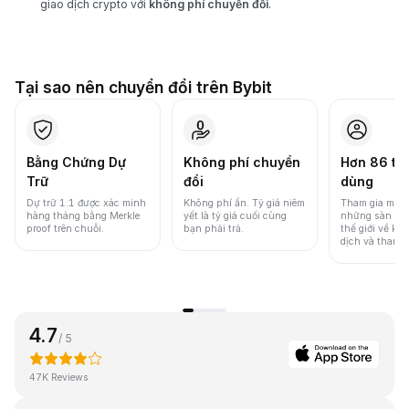
giao dịch crypto với
không phí chuyển đổi
.
Tại sao nên chuyển đổi trên Bybit
Bằng Chứng Dự
Không phí chuyển
Hơn 86 tri
Trữ
đổi
dùng
Dự trữ 1:1 được xác minh
Không phí ẩn. Tỷ giá niêm
Tham gia một 
hàng tháng bằng Merkle
yết là tỷ giá cuối cùng
những sàn gia
proof trên chuỗi.
bạn phải trả.
thế giới về khố
dịch và thanh
4.7
/ 5
47K Reviews