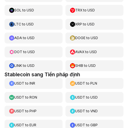
SOL
to
USD
TRX
to
USD
LTC
to
USD
XRP
to
USD
ADA
to
USD
DOGE
to
USD
DOT
to
USD
AVAX
to
USD
LINK
to
USD
SHIB
to
USD
Stablecoin sang Tiền pháp định
USDT
to
INR
USDT
to
PLN
USDT
to
RON
USDT
to
USD
USDT
to
PHP
USDT
to
VND
USDT
to
EUR
USDT
to
GBP