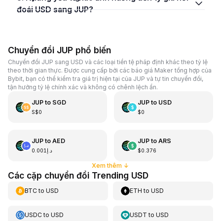
đoái USD sang JUP?
Chuyển đổi JUP phổ biến
Chuyển đổi JUP sang USD và các loại tiền tệ pháp định khác theo tỷ lệ
theo thời gian thực. Được cung cấp bởi các báo giá Maker tổng hợp của
Bybit, bạn có thể kiểm tra giá trị hiện tại của JUP và tự tin chuyển đổi,
tận hưởng tỷ lệ chính xác và không có chênh lệch ẩn.
JUP
to
SGD
JUP
to
USD
S$0
$0
JUP
to
AED
JUP
to
ARS
د.إ0.001
$0.376
Xem thêm
↓
Các cặp chuyển đổi Trending USD
BTC
to
USD
ETH
to
USD
USDC
to
USD
USDT
to
USD