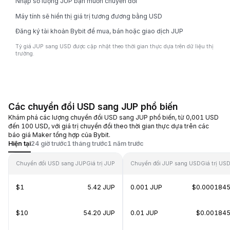
Nhập số lượng JUP bạn muốn chuyển đổi
Máy tính sẽ hiển thị giá trị tương đương bằng USD
Đăng ký tài khoản Bybit để mua, bán hoặc giao dịch JUP
Tỷ giá JUP sang USD được cập nhật theo thời gian thực dựa trên dữ liệu thị
trường.
Các chuyển đổi USD sang JUP phổ biến
Khám phá các lượng chuyển đổi USD sang JUP phổ biến, từ 0,001 USD
đến 100 USD, với giá trị chuyển đổi theo thời gian thực dựa trên các
báo giá Maker tổng hợp của Bybit.
Hiện tại
24 giờ trước
1 tháng trước
1 năm trước
Chuyển đổi USD sang JUP
Giá trị JUP
Chuyển đổi JUP sang USD
Giá trị US
$1
5.42 JUP
0.001 JUP
$0.000184
$10
54.20 JUP
0.01 JUP
$0.00184