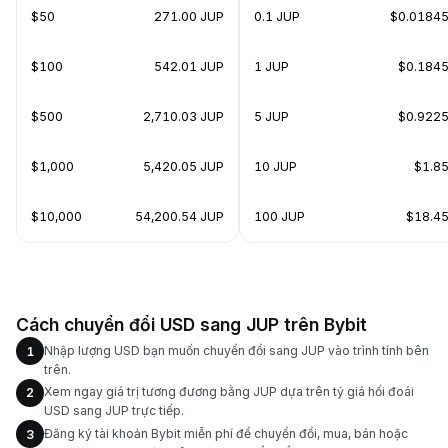
$50
271.00 JUP
0.1 JUP
$0.0184
$100
542.01 JUP
1 JUP
$0.184
$500
2,710.03 JUP
5 JUP
$0.922
$1,000
5,420.05 JUP
10 JUP
$1.8
$10,000
54,200.54 JUP
100 JUP
$18.4
Cách chuyển đổi USD sang JUP trên Bybit
Nhập lượng USD bạn muốn chuyển đổi sang JUP vào trình tính bên
1
trên.
Xem ngay giá trị tương đương bằng JUP dựa trên tỷ giá hối đoái
2
USD sang JUP trực tiếp.
Đăng ký tài khoản Bybit miễn phí để chuyển đổi, mua, bán hoặc
3