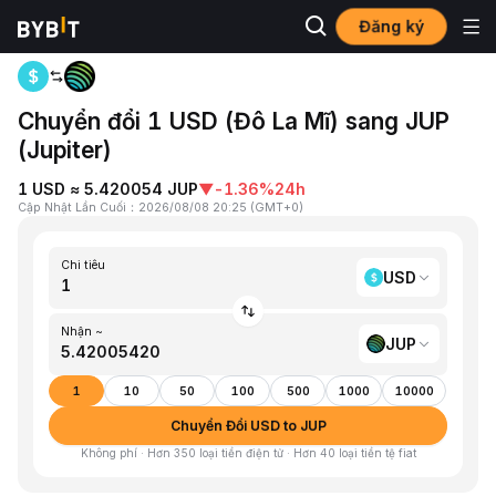
Đăng ký
Trang chủ
USD to JUP
Chuyển đổi 1 USD (Đô La Mĩ) sang JUP
(Jupiter)
1 USD ≈ 5.420054 JUP
▼
-1.36%
24h
Cập Nhật Lần Cuối
：
2026/08/08 20:25
(
GMT+0
)
Chi tiêu
USD
Nhận ~
JUP
1
10
50
100
500
1000
10000
Chuyển Đổi USD to JUP
Không phí · Hơn 350 loại tiền điện tử · Hơn 40 loại tiền tệ fiat