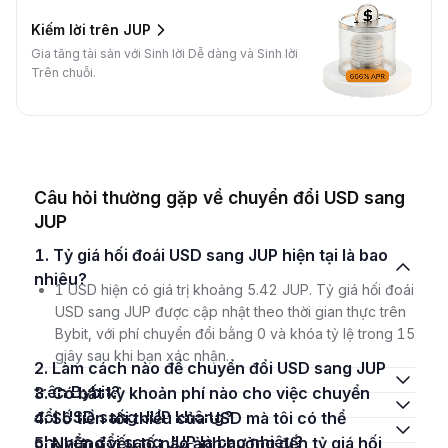
Kiếm lời trên JUP
Gia tăng tài sản với Sinh lời Dễ dàng và Sinh lời
Trên chuỗi.
Câu hỏi thường gặp về chuyển đổi USD sang
JUP
1. Tỷ giá hối đoái USD sang JUP hiện tại là bao
nhiêu?
1 USD hiện có giá trị khoảng 5.42 JUP. Tỷ giá hối đoái
USD sang JUP được cập nhật theo thời gian thực trên
Bybit, với phí chuyển đổi bằng 0 và khóa tỷ lệ trong 15
giây sau khi bạn xác nhận.
2. Làm cách nào để chuyển đổi USD sang JUP
trên Bybit?
3. Có bất kỳ khoản phí nào cho việc chuyển
đổi USD sang JUP không?
4. Số tiền tối thiểu của USD mà tôi có thể
chuyển đổi sang JUP là bao nhiêu?
5. Những yếu tố nào ảnh hưởng đến tỷ giá hối