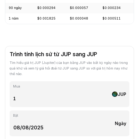
90 ngày
$0.000294
$0.000057
$0.000234
+
1 năm
$0.001825
$0.000048
$0.000511
-
Trình tính lịch sử từ JUP sang JUP
Tìm hiểu giá trị JUP (Jupiter) của bạn bằng JUP vào bất kỳ ngày nào trong
quá khứ và xem tỷ giá hối đoái từ JUP sang JUP so với giá trị hôm nay như
thế nào.
Mua
JUP
Bật
Ngày