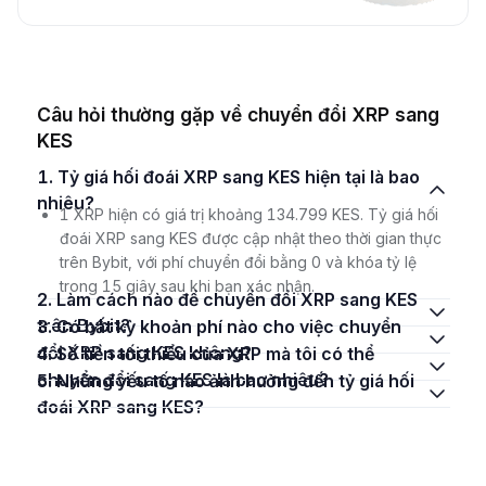
Câu hỏi thường gặp về chuyển đổi XRP sang
KES
1. Tỷ giá hối đoái XRP sang KES hiện tại là bao
nhiêu?
1 XRP hiện có giá trị khoảng 134.799 KES. Tỷ giá hối
đoái XRP sang KES được cập nhật theo thời gian thực
trên Bybit, với phí chuyển đổi bằng 0 và khóa tỷ lệ
trong 15 giây sau khi bạn xác nhận.
2. Làm cách nào để chuyển đổi XRP sang KES
trên Bybit?
3. Có bất kỳ khoản phí nào cho việc chuyển
đổi XRP sang KES không?
4. Số tiền tối thiểu của XRP mà tôi có thể
chuyển đổi sang KES là bao nhiêu?
5. Những yếu tố nào ảnh hưởng đến tỷ giá hối
đoái XRP sang KES?