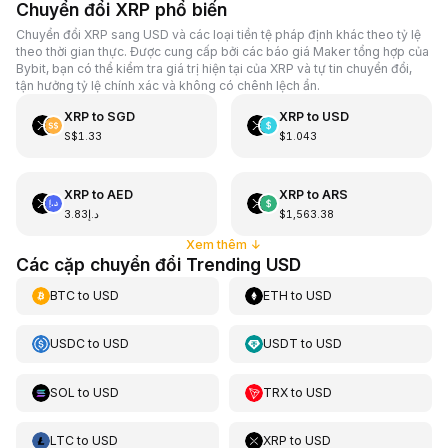
Chuyển đổi XRP phổ biến
Chuyển đổi XRP sang USD và các loại tiền tệ pháp định khác theo tỷ lệ
theo thời gian thực. Được cung cấp bởi các báo giá Maker tổng hợp của
Bybit, bạn có thể kiểm tra giá trị hiện tại của XRP và tự tin chuyển đổi,
tận hưởng tỷ lệ chính xác và không có chênh lệch ẩn.
XRP
to
SGD
XRP
to
USD
S$1.33
$1.043
XRP
to
AED
XRP
to
ARS
د.إ3.83
$1,563.38
Xem thêm
↓
Các cặp chuyển đổi Trending USD
BTC
to
USD
ETH
to
USD
USDC
to
USD
USDT
to
USD
SOL
to
USD
TRX
to
USD
LTC
to
USD
XRP
to
USD