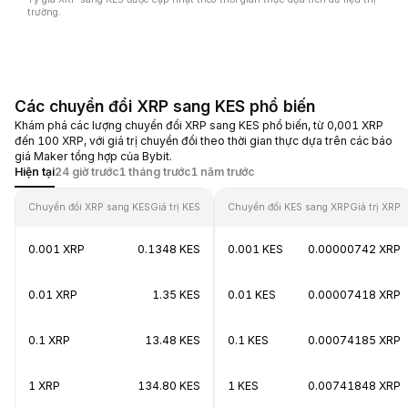
trường.
Các chuyển đổi XRP sang KES phổ biến
Khám phá các lượng chuyển đổi XRP sang KES phổ biến, từ 0,001 XRP
đến 100 XRP, với giá trị chuyển đổi theo thời gian thực dựa trên các báo
giá Maker tổng hợp của Bybit.
Hiện tại
24 giờ trước
1 tháng trước
1 năm trước
Chuyển đổi XRP sang KES
Giá trị KES
Chuyển đổi KES sang XRP
Giá trị XRP
0.001 XRP
0.1348 KES
0.001 KES
0.00000742 XRP
0.01 XRP
1.35 KES
0.01 KES
0.00007418 XRP
0.1 XRP
13.48 KES
0.1 KES
0.00074185 XRP
1 XRP
134.80 KES
1 KES
0.00741848 XRP