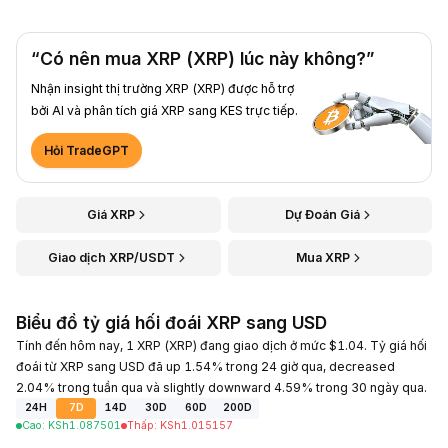
“Có nên mua XRP (XRP) lúc này không?”
Nhận insight thị trường XRP (XRP) được hỗ trợ
bởi AI và phân tích giá XRP sang KES trực tiếp.
Hỏi TradeGPT
Giá XRP
Dự Đoán Giá
Giao dịch XRP/USDT
Mua XRP
Biểu đồ tỷ giá hối đoái XRP sang USD
Tính đến hôm nay, 1 XRP (XRP) đang giao dịch ở mức $1.04. Tỷ giá hối
đoái từ XRP sang USD đã up 1.54% trong 24 giờ qua, decreased
2.04% trong tuần qua và slightly downward 4.59% trong 30 ngày qua.
24H
7D
14D
30D
60D
200D
Cao
:
KSh
1.087501
Thấp
:
KSh
1.015157