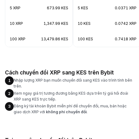
5 XRP
673.99 KES
5 KES
0.0371 XRP
10 XRP
1,347.99 KES
10 KES
0.0742 XRP
100 XRP
13,479.86 KES
100 KES
0.7418 XRP
Cách chuyển đổi XRP sang KES trên Bybit
Nhập lượng XRP bạn muốn chuyển đổi sang KES vào trình tính bên
1
trên.
Xem ngay giá trị tương đương bằng KES dựa trên tỷ giá hối đoái
2
XRP sang KES trực tiếp.
Đăng ký tài khoản Bybit miễn phí để chuyển đổi, mua, bán hoặc
3
giao dịch XRP với
không phí chuyển đổi
.