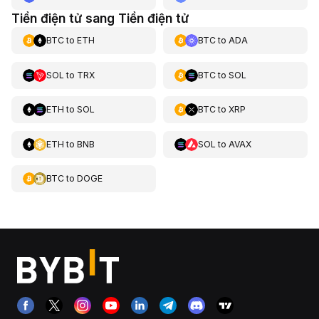
Tiền điện tử sang Tiền điện tử
BTC
to
ETH
BTC
to
ADA
SOL
to
TRX
BTC
to
SOL
ETH
to
SOL
BTC
to
XRP
ETH
to
BNB
SOL
to
AVAX
BTC
to
DOGE