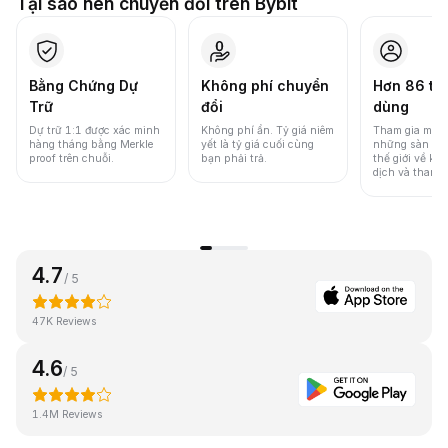
Tại sao nên chuyển đổi trên Bybit
Bằng Chứng Dự
Không phí chuyển
Hơn 86 tri
Trữ
đổi
dùng
Dự trữ 1:1 được xác minh
Không phí ẩn. Tỷ giá niêm
Tham gia một 
hàng tháng bằng Merkle
yết là tỷ giá cuối cùng
những sàn gia
proof trên chuỗi.
bạn phải trả.
thế giới về khố
dịch và thanh
4.7
/ 5
47K Reviews
4.6
/ 5
1.4M Reviews