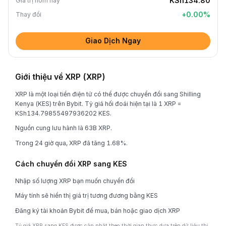
KSh134.80
Giá trị hôm nay
+
0.00
%
Thay đổi
Giao Dịch Ngay
Giới thiệu về XRP (XRP)
XRP là một loại tiền điện tử có thể được chuyển đổi sang Shilling
Kenya (KES) trên Bybit. Tỷ giá hối đoái hiện tại là 1 XRP =
KSh134.79855497936202 KES.
Nguồn cung lưu hành là 63B XRP.
Trong 24 giờ qua, XRP đã tăng 1.68%.
Cách chuyển đổi XRP sang KES
Nhập số lượng XRP bạn muốn chuyển đổi
Máy tính sẽ hiển thị giá trị tương đương bằng KES
Đăng ký tài khoản Bybit để mua, bán hoặc giao dịch XRP
Tỷ giá XRP sang KES được cập nhật theo thời gian thực dựa trên dữ liệu thị