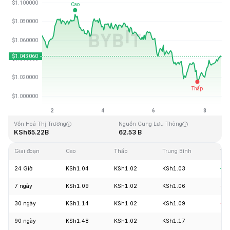
Cập Nhật Lần Cuối: 2026-08-08, 15:09 GMT+0
Mức cao nhất mọi thời đại
Thấp nhất mọi thời đại
KSh3.65
KSh0.002686
Vốn Hoá Thị Trường
Nguồn Cung Lưu Thông
KSh65.22B
62.53 B
Giai đoạn
Cao
Thấp
Trung Bình
Tha
24 Giờ
KSh1.04
KSh1.02
KSh1.03
+1.
7 ngày
KSh1.09
KSh1.02
KSh1.06
-2.
30 ngày
KSh1.14
KSh1.02
KSh1.09
-4.
90 ngày
KSh1.48
KSh1.02
KSh1.17
-8.