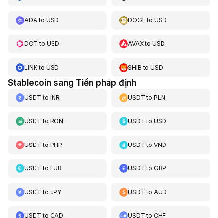
ADA
to
USD
DOGE
to
USD
DOT
to
USD
AVAX
to
USD
LINK
to
USD
SHIB
to
USD
Stablecoin sang Tiền pháp định
USDT
to
INR
USDT
to
PLN
USDT
to
RON
USDT
to
USD
USDT
to
PHP
USDT
to
VND
USDT
to
EUR
USDT
to
GBP
USDT
to
JPY
USDT
to
AUD
USDT
to
CAD
USDT
to
CHF