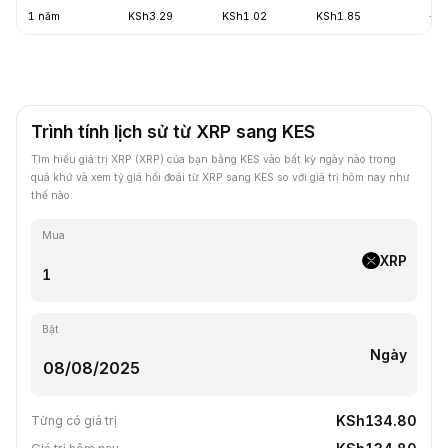
1 năm
KSh3.29
KSh1.02
KSh1.85
-6
Trình tính lịch sử từ XRP sang KES
Tìm hiểu giá trị XRP (XRP) của bạn bằng KES vào bất kỳ ngày nào trong
quá khứ và xem tỷ giá hối đoái từ XRP sang KES so với giá trị hôm nay như
thế nào.
Mua
XRP
Bật
Ngày
KSh134.80
Từng có giá trị