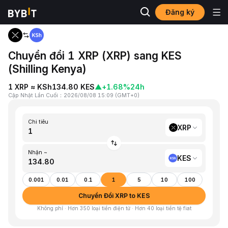
Đăng ký
Trang chủ
XRP to KES
Chuyển đổi 1 XRP (XRP) sang KES
(Shilling Kenya)
1 XRP ≈ KSh134.80 KES
▲
+1.68%
24h
Cập Nhật Lần Cuối
：
2026/08/08 15:09
(
GMT+0
)
Chi tiêu
XRP
Nhận ~
KES
0.001
0.01
0.1
1
5
10
100
Chuyển Đổi XRP to KES
Không phí · Hơn 350 loại tiền điện tử · Hơn 40 loại tiền tệ fiat