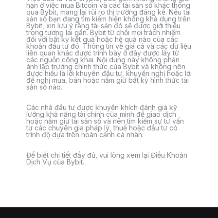
hạn ở việc mua Bitcoin và các tài sản số khác thông
qua Bybit, mang lại rủi ro thị trường đáng kể. Nếu tài
sản số bạn đang tìm kiếm hiện không khả dụng trên
Bybit, xin lưu ý rằng tài sản đó sẽ được giới thiệu
trong tương lai gần. Bybit từ chối mọi trách nhiệm
đối với bất kỳ kết quả hoặc hệ quả nào của các
khoản đầu tư đó. Thông tin về giá cả và các dữ liệu
liên quan khác được trình bày ở đây được lấy từ
các nguồn công khai. Nội dung này không phản
ánh lập trường chính thức của Bybit và không nên
được hiểu là lời khuyên đầu tư, khuyến nghị hoặc lời
đề nghị mua, bán hoặc nắm giữ bất kỳ hình thức tài
sản số nào.
Các nhà đầu tư được khuyến khích đánh giá kỹ
lưỡng khả năng tài chính của mình để giao dịch
hoặc nắm giữ tài sản số và nên tìm kiếm sự tư vấn
từ các chuyên gia pháp lý, thuế hoặc đầu tư có
trình độ dựa trên hoàn cảnh cá nhân.
Để biết chi tiết đầy đủ, vui lòng xem lại Điều Khoản
Dịch Vụ của Bybit.