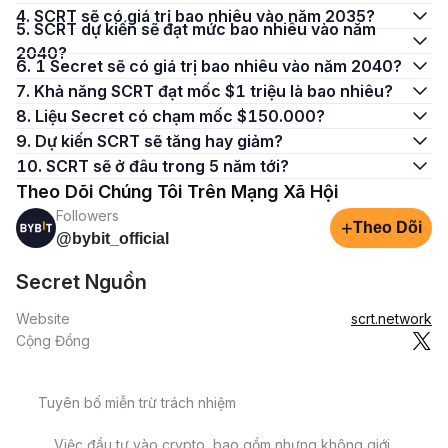
4. SCRT sẽ có giá trị bao nhiêu vào năm 2035?
5. SCRT dự kiến sẽ đạt mức bao nhiêu vào năm
2040?
6. 1 Secret sẽ có giá trị bao nhiêu vào năm 2040?
7. Khả năng SCRT đạt mốc $1 triệu là bao nhiêu?
8. Liệu Secret có chạm mốc $150.000?
9. Dự kiến SCRT sẽ tăng hay giảm?
10. SCRT sẽ ở đâu trong 5 năm tới?
Theo Dõi Chúng Tôi Trên Mạng Xã Hội
Followers
+
Theo Dõi
@bybit_official
Secret Nguồn
Website
scrt.network
Cộng Đồng
Tuyên bố miễn trừ trách nhiệm
Việc đầu tư vào crypto, bao gồm nhưng không giới