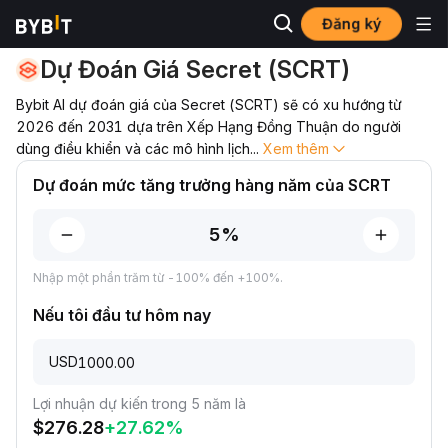
Đăng ký
Dự Đoán Giá
Dự Đoán Giá SCRT
Dự Đoán Giá Secret (SCRT)
Bybit AI dự đoán giá của Secret (SCRT) sẽ có xu hướng từ
2026 đến 2031 dựa trên Xếp Hạng Đồng Thuận do người
dùng điều khiển và các mô hình lịch
...
Xem thêm
Dự đoán mức tăng trưởng hàng năm của SCRT
Nhập một phần trăm từ -100% đến +100%.
Nếu tôi đầu tư hôm nay
USD
Lợi nhuận dự kiến trong 5 năm là
$
276.28
+
27.62
%