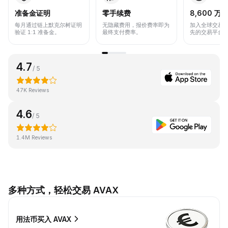
准备金证明
零手续费
8,600 万+
每月通过链上默克尔树证明
无隐藏费用，报价费率即为
加入全球交易
验证 1:1 准备金。
最终支付费率。
先的交易平台
4.7
/ 5
47K Reviews
4.6
/ 5
1.4M Reviews
多种方式，轻松交易 AVAX
用法币买入 AVAX