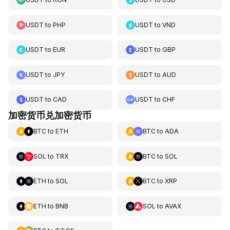
USDT
to
PHP
USDT
to
VND
USDT
to
EUR
USDT
to
GBP
USDT
to
JPY
USDT
to
AUD
USDT
to
CAD
USDT
to
CHF
加密货币兑加密货币
BTC
to
ETH
BTC
to
ADA
SOL
to
TRX
BTC
to
SOL
ETH
to
SOL
BTC
to
XRP
ETH
to
BNB
SOL
to
AVAX