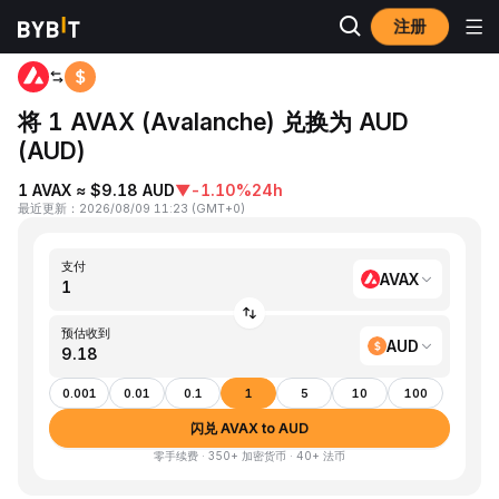
注册
首页
AVAX to AUD
将 1 AVAX (Avalanche) 兑换为 AUD
(AUD)
1 AVAX ≈ $9.18 AUD
▼
-1.10%
24h
最近更新
：
2026/08/09 11:23
(
GMT+0
)
支付
AVAX
预估收到
AUD
0.001
0.01
0.1
1
5
10
100
闪兑 AVAX to AUD
零手续费 · 350+ 加密货币 · 40+ 法币