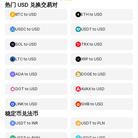
热门 USD 兑换交易对
BTC
to
USD
ETH
to
USD
USDC
to
USD
USDT
to
USD
SOL
to
USD
TRX
to
USD
LTC
to
USD
XRP
to
USD
ADA
to
USD
DOGE
to
USD
DOT
to
USD
AVAX
to
USD
LINK
to
USD
SHIB
to
USD
稳定币兑法币
USDT
to
INR
USDT
to
PLN
USDT
to
RON
USDT
to
USD