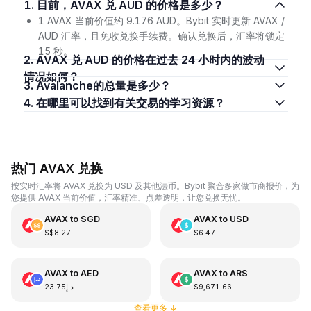
1. 目前，AVAX 兑 AUD 的价格是多少？
1 AVAX 当前价值约 9.176 AUD。Bybit 实时更新 AVAX /
AUD 汇率，且免收兑换手续费。确认兑换后，汇率将锁定
15 秒。
2. AVAX 兑 AUD 的价格在过去 24 小时内的波动
情况如何？
3. Avalanche的总量是多少？
4. 在哪里可以找到有关交易的学习资源？
热门 AVAX 兑换
按实时汇率将 AVAX 兑换为 USD 及其他法币。Bybit 聚合多家做市商报价，为
您提供 AVAX 当前价值，汇率精准、点差透明，让您兑换无忧。
AVAX
to
SGD
AVAX
to
USD
S$8.27
$6.47
AVAX
to
AED
AVAX
to
ARS
د.إ23.75
$9,671.66
查看更多
↓