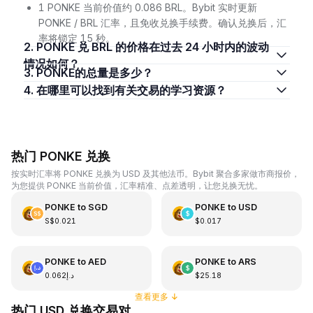
1 PONKE 当前价值约 0.086 BRL。Bybit 实时更新
PONKE / BRL 汇率，且免收兑换手续费。确认兑换后，汇
率将锁定 15 秒。
2. PONKE 兑 BRL 的价格在过去 24 小时内的波动
情况如何？
3. PONKE的总量是多少？
4. 在哪里可以找到有关交易的学习资源？
热门 PONKE 兑换
按实时汇率将 PONKE 兑换为 USD 及其他法币。Bybit 聚合多家做市商报价，
为您提供 PONKE 当前价值，汇率精准、点差透明，让您兑换无忧。
PONKE
to
SGD
PONKE
to
USD
S$0.021
$0.017
PONKE
to
AED
PONKE
to
ARS
د.إ0.062
$25.18
查看更多
↓
热门 USD 兑换交易对