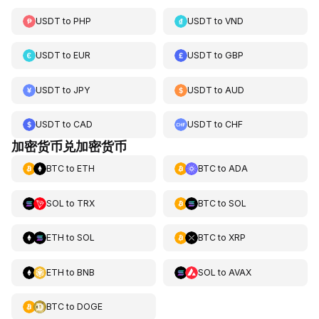
USDT
to
PHP
USDT
to
VND
USDT
to
EUR
USDT
to
GBP
USDT
to
JPY
USDT
to
AUD
USDT
to
CAD
USDT
to
CHF
加密货币兑加密货币
BTC
to
ETH
BTC
to
ADA
SOL
to
TRX
BTC
to
SOL
ETH
to
SOL
BTC
to
XRP
ETH
to
BNB
SOL
to
AVAX
BTC
to
DOGE