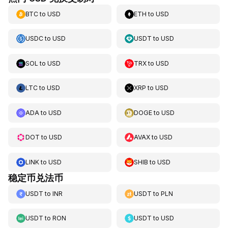
BTC
to
USD
ETH
to
USD
USDC
to
USD
USDT
to
USD
SOL
to
USD
TRX
to
USD
LTC
to
USD
XRP
to
USD
ADA
to
USD
DOGE
to
USD
DOT
to
USD
AVAX
to
USD
LINK
to
USD
SHIB
to
USD
稳定币兑法币
USDT
to
INR
USDT
to
PLN
USDT
to
RON
USDT
to
USD