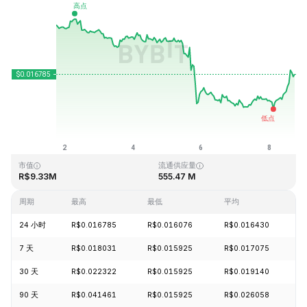
最近更新时间：2026-08-08 18:13 (GMT+0)
历史最高价格
历史最低价格
R$0.836512
R$0.009280
市值
流通供应量
R$9.33M
555.47 M
周期
最高
最低
平均
24 小时
R$0.016785
R$0.016076
R$0.016430
+
7 天
R$0.018031
R$0.015925
R$0.017075
-
30 天
R$0.022322
R$0.015925
R$0.019140
-
90 天
R$0.041461
R$0.015925
R$0.026058
-