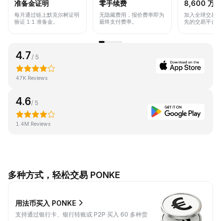
准备金证明
零手续费
8,600 万+
每月通过链上默克尔树证明
无隐藏费用，报价费率即为
加入全球交易
验证 1:1 准备金。
最终支付费率。
先的交易平台
4.7
/ 5
47K Reviews
4.6
/ 5
1.4M Reviews
多种方式，轻松交易 PONKE
用法币买入 PONKE
支持通过银行卡、银行转账或 P2P 买入 60 多种货