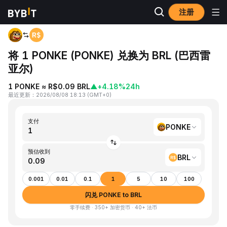
注册
首页
PONKE to BRL
将 1 PONKE (PONKE) 兑换为 BRL (巴西雷
亚尔)
1 PONKE ≈ R$0.09 BRL
▲
+4.18%
24h
最近更新
：
2026/08/08 18:13
(
GMT+0
)
支付
PONKE
预估收到
BRL
0.001
0.01
0.1
1
5
10
100
闪兑 PONKE to BRL
零手续费 · 350+ 加密货币 · 40+ 法币