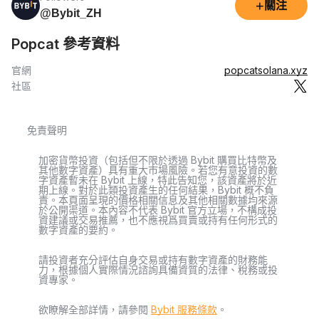
+
關注
@Bybit_ZH
Popcat 參考資料
官網
popcatsolana.xyz
社區
免責聲明
加密貨幣投資（包括但不限於透過 Bybit 購買比特幣及
其他數字資產）具有重大市場風險。若您有意投資的數
字資產暫未在 Bybit 上線，特此告知您，該資產將於近
期上線。對於此類投資產生的任何結果，Bybit 概不負
責。本頁面呈現的價格相關信息及其他相關數據均來源
於公開渠道。本內容不代表 Bybit 官方立場，不構成投
資建議或交易推薦，也不應視爲買賣或持有任何形式的
數字資產的要約。
請投資者充分評估自身交易或持有數字資產的財務能
力，根據個人實際情況諮詢具備資質的法律、稅務或投
資專家。
欲瞭解全部詳情，請參閱
Bybit 服務條款
。