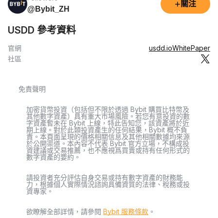
+
關注
@Bybit_ZH
USDD 參考資料
官網
usdd.io
WhitePaper
社區
免責聲明
加密貨幣投資（包括但不限於透過 Bybit 購買比特幣及
其他數字資產）具有重大市場風險。若您有意投資的數
字資產暫未在 Bybit 上線，特此告知您，該資產將於近
期上線。對於此類投資產生的任何結果，Bybit 概不負
責。本頁面呈現的價格相關信息及其他相關數據均來源
於公開渠道。本內容不代表 Bybit 官方立場，不構成投
資建議或交易推薦，也不應視爲買賣或持有任何形式的
數字資產的要約。
請投資者充分評估自身交易或持有數字資產的財務能
力，根據個人實際情況諮詢具備資質的法律、稅務或投
資專家。
欲瞭解全部詳情，請參閱
Bybit 服務條款
。