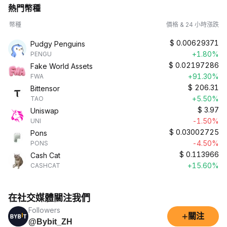
熱門幣種
幣種
價格 & 24 小時漲跌
$
0.00629371
Pudgy Penguins
+1.80%
PENGU
$
0.02197286
Fake World Assets
+91.30%
FWA
$
206.31
Bittensor
+5.50%
TAO
$
3.97
Uniswap
-1.50%
UNI
$
0.03002725
Pons
-4.50%
PONS
$
0.113966
Cash Cat
+15.60%
CASHCAT
在社交媒體關注我們
Followers
+
關注
@Bybit_ZH